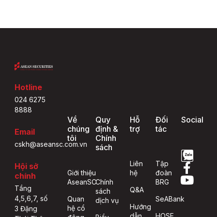
Hotline
024 6275
8888
Về
Quy
Hỗ
Đối
Social
chúng
định &
trợ
tác
Email
tôi
Chính
cskh@aseansc.com.vn
sách
Liên
Tập
Hội sở
Giới thiệu
hệ
đoàn
chính
AseanSC
Chính
BRG
Tầng
Q&A
sách
4,5,6,7, số
Quan
SeABank
dịch vụ
Hướng
hệ cổ
3 Đặng
dẫn
HOSE