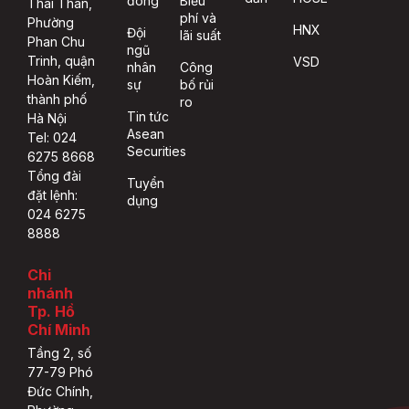
đông
Biểu
Thái Thân,
phí và
Phường
HNX
Đội
lãi suất
Phan Chu
ngũ
Trinh, quận
VSD
nhân
Công
Hoàn Kiếm,
sự
bố rủi
thành phố
ro
Tin tức
Hà Nội
Asean
Tel: 024
Securities
6275 8668
Tổng đài
Tuyển
đặt lệnh:
dụng
024 6275
8888
Chi
nhánh
Tp. Hồ
Chí Minh
Tầng 2, số
77-79 Phó
Đức Chính,