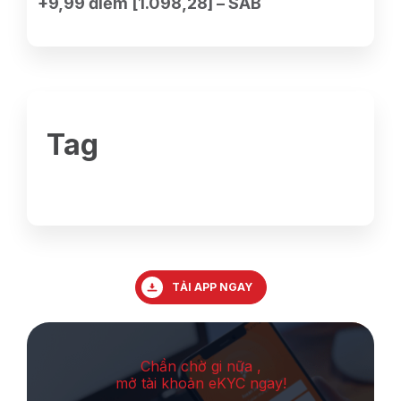
+9,99 điểm [1.098,28] – SAB
Tag
TẢI APP NGAY
Chần chờ gi nữa ,
mở tài khoản eKYC ngay!