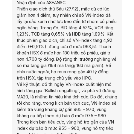
Nhận định của ASEANSC:
Phiên giao dịch thứ Sáu (27/12), mặc dù có lúc
giảm hơn 4 điểm, tuy nhiên chỉ số VN-Index đã
lấy lại sắc xanh nhờ lực kéo đến từ nhóm cổ phiếu
ngân hàng. Trong đó, BID tăng 4,53%, VCB tăng
1,23%, TCB tăng 0,65% và HDB tăng 1,89%. Kết
thúc phiên giao dịch, chỉ số VN-Index tăng 4,92
điểm (+0,51%), đóng cửa ở mức 963,51. Thanh
khoản HSX ở mức hơn 180 triệu cổ phiếu, giá trị
hơn 4.700 tỷ đồng. Độ rộng thị trường nghiêng về
số mã tăng giá (164 mã tăng/ 163 mã giảm). Về
phía nước ngoài, họ mua ròng gần 40 tỷ đồng
trên HSX, tập trung chủ yếu vào HPG.
Về kỹ thuật, đồ thị ngày VN-Index xuất hiện mô
hình tăng giá “Bullish engulfing”, và phá vỡ đường
MA20, là những tín hiệu khá tích cực. Do đó, chúng
tôi cho rằng, trong kịch bản tích cực, VN-Index sẽ
kiểm tra vùng kháng cự gần 965 – 970, vùng
kháng cự tiếp theo dự báo ở mức 975 – 980.
Trong kịch bản tiêu cực, vùng hỗ trợ gần của VN-
Index dự báo ở mức 955 – 960, vùng hỗ trợ tiếp