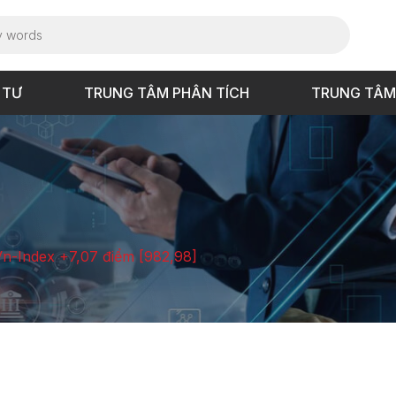
 TƯ
TRUNG TÂM PHÂN TÍCH
TRUNG TÂM
Vn-Index +7,07 điểm [982,98]