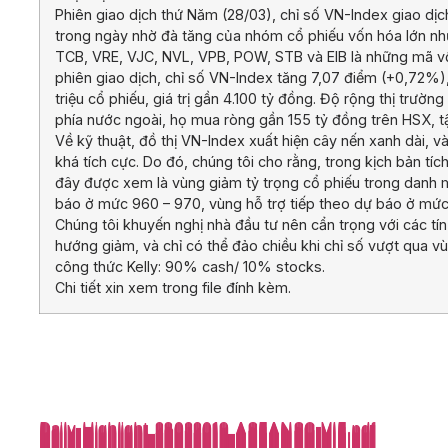
Phiên giao dịch thứ Năm (28/03), chỉ số VN-Index giao dị
trong ngày nhờ đà tăng của nhóm cổ phiếu vốn hóa lớn nh
TCB, VRE, VJC, NVL, VPB, POW, STB và EIB là những mã vốn 
phiên giao dịch, chỉ số VN-Index tăng 7,07 điểm (+0,72
triệu cổ phiếu, giá trị gần 4.100 tỷ đồng. Độ rộng thị trư
phía nước ngoài, họ mua ròng gần 155 tỷ đồng trên HSX, 
Về kỹ thuật, đồ thị VN-Index xuất hiện cây nến xanh dài, 
khá tích cực. Do đó, chúng tôi cho rằng, trong kịch bản tí
đây được xem là vùng giảm tỷ trọng cổ phiếu trong danh m
báo ở mức 960 – 970, vùng hỗ trợ tiếp theo dự báo ở mức
Chúng tôi khuyến nghị nhà đầu tư nên cẩn trọng với các tí
hướng giảm, và chỉ có thể đảo chiều khi chỉ số vượt qua 
công thức Kelly: 90% cash/ 10% stocks.
Chi tiết xin xem trong file đính kèm.
Daily-Highlight_28032019_ASEANSC-VIE.pdf
Daily-Highlight_28032019_ASEANSC-VIE.pdf
Daily-Highlight_28032019_ASEANSC-VIE.pdf
Daily-Highlight_28032019_ASEANSC-VIE.pdf
Daily-Highlight_28032019_ASEANSC-VIE.pdf
Daily-Highlight_28032019_ASEANSC-VIE.pdf
Daily-Highlight_28032019_ASEANSC-VIE.pdf
Daily-Highlight_28032019_ASEANSC-VIE.pdf
Daily-Highlight_28032019_ASEANSC-VIE.pdf
Daily-Highlight_28032019_ASEANSC-VIE.pdf
Daily-Highlight_28032019_ASEANSC-VIE.pdf
Daily-Highlight_28032019_ASEANSC-VIE.pdf
Daily-Highlight_28032019_ASEANSC-VIE.pdf
Daily-Highlight_28032019_ASEANSC-VIE.pdf
Daily-Highlight_28032019_ASEANSC-VIE.pdf
Daily-Highlight_28032019_ASEANSC-VIE.pdf
Daily-Highlight_28032019_ASEANSC-VIE.pdf
Daily-Highlight_28032019_ASEANSC-VIE.pdf
Daily-Highlight_28032019_ASEANSC-VIE.pdf
Daily-Highlight_28032019_ASEANSC-VIE.pdf