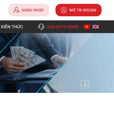
ĐĂNG NHẬP
MỞ TÀI KHOẢN
 KIẾN THỨC
024 6275 8668