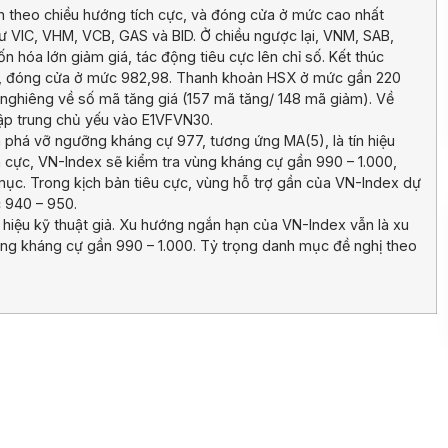
ch theo chiều hướng tích cực, và đóng cửa ở mức cao nhất
ư VIC, VHM, VCB, GAS và BID. Ở chiều ngược lại, VNM, SAB,
hóa lớn giảm giá, tác động tiêu cực lên chỉ số. Kết thúc
%), đóng cửa ở mức 982,98. Thanh khoản HSX ở mức gần 220
ờng nghiêng về số mã tăng giá (157 mã tăng/ 148 mã giảm). Về
tập trung chủ yếu vào E1VFVN30.
và phá vỡ ngưỡng kháng cự 977, tương ứng MA(5), là tín hiệu
ch cực, VN-Index sẽ kiểm tra vùng kháng cự gần 990 – 1.000,
ục. Trong kịch bản tiêu cực, vùng hỗ trợ gần của VN-Index dự
 940 – 950.
n hiệu kỹ thuật giả. Xu hướng ngắn hạn của VN-Index vẫn là xu
vùng kháng cự gần 990 – 1.000. Tỷ trọng danh mục đề nghị theo