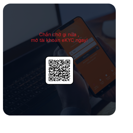
Chần chờ gi nữa ,
mở tài khoản eKYC ngay!