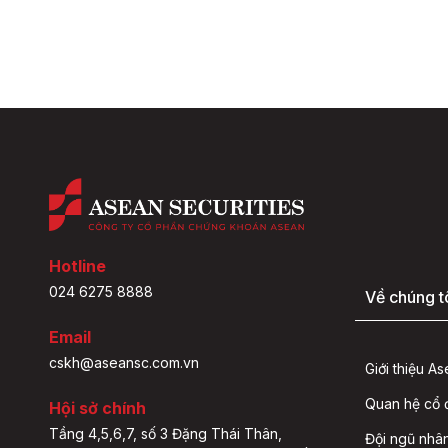
Hotline
024 6275 8888
Về chúng t
Email
cskh@aseansc.com.vn
Giới thiệu A
Quan hệ cổ
Hội sở chính
Tầng 4,5,6,7, số 3 Đặng Thái Thân,
Đội ngũ nhâ