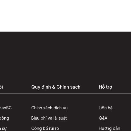
ôi
Quy định & Chính sách
Hỗ trợ
seanSC
Chính sách dịch vụ
Liên hệ
 đông
Biểu phí và lãi suất
Q&A
n sự
Công bố rủi ro
Hướng dẫn