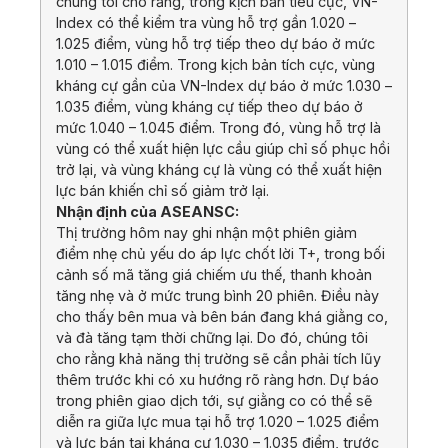
chúng tôi cho rằng, trong kịch bản tiêu cực, VN-
Index có thể kiểm tra vùng hỗ trợ gần 1.020 –
1.025 điểm, vùng hỗ trợ tiếp theo dự báo ở mức
1.010 – 1.015 điểm. Trong kịch bản tích cực, vùng
kháng cự gần của VN-Index dự báo ở mức 1.030 –
1.035 điểm, vùng kháng cự tiếp theo dự báo ở
mức 1.040 – 1.045 điểm. Trong đó, vùng hỗ trợ là
vùng có thể xuất hiện lực cầu giúp chỉ số phục hồi
trở lại, và vùng kháng cự là vùng có thể xuất hiện
lực bán khiến chỉ số giảm trở lại.
Nhận định của ASEANSC:
Thị trường hôm nay ghi nhận một phiên giảm
điểm nhẹ chủ yếu do áp lực chốt lời T+, trong bối
cảnh số mã tăng giá chiếm ưu thế, thanh khoản
tăng nhẹ và ở mức trung bình 20 phiên. Điều này
cho thấy bên mua và bên bán đang khá giằng co,
và đà tăng tạm thời chững lại. Do đó, chúng tôi
cho rằng khả năng thị trường sẽ cần phải tích lũy
thêm trước khi có xu hướng rõ ràng hơn. Dự báo
trong phiên giao dịch tới, sự giằng co có thể sẽ
diễn ra giữa lực mua tại hỗ trợ 1.020 – 1.025 điểm
và lực bán tại kháng cự 1.030 – 1.035 điểm, trước