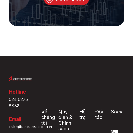
Hotline
024 6275
8888
Về
Quy
Hỗ
Đối
Social
chúng
định &
trợ
tác
Email
tôi
Chính
cskh@aseansc.com.vn
sách