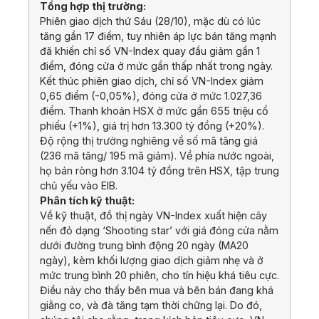
Tổng hợp thị trường:
Phiên giao dịch thứ Sáu (28/10), mặc dù có lúc
tăng gần 17 điểm, tuy nhiên áp lực bán tăng mạnh
đã khiến chỉ số VN-Index quay đầu giảm gần 1
điểm, đóng cửa ở mức gần thấp nhất trong ngày.
Kết thúc phiên giao dịch, chỉ số VN-Index giảm
0,65 điểm (-0,05%), đóng cửa ở mức 1.027,36
điểm. Thanh khoản HSX ở mức gần 655 triệu cổ
phiếu (+1%), giá trị hơn 13.300 tỷ đồng (+20%).
Độ rộng thị trường nghiêng về số mã tăng giá
(236 mã tăng/ 195 mã giảm). Về phía nước ngoài,
họ bán ròng hơn 3.104 tỷ đồng trên HSX, tập trung
chủ yếu vào EIB.
Phân tích kỹ thuật:
Về kỹ thuật, đồ thị ngày VN-Index xuất hiện cây
nến đỏ dạng ‘Shooting star’ với giá đóng cửa nằm
dưới đường trung bình động 20 ngày (MA20
ngày), kèm khối lượng giao dịch giảm nhẹ và ở
mức trung bình 20 phiên, cho tín hiệu khá tiêu cực.
Điều này cho thấy bên mua và bên bán đang khá
giằng co, và đà tăng tạm thời chững lại. Do đó,