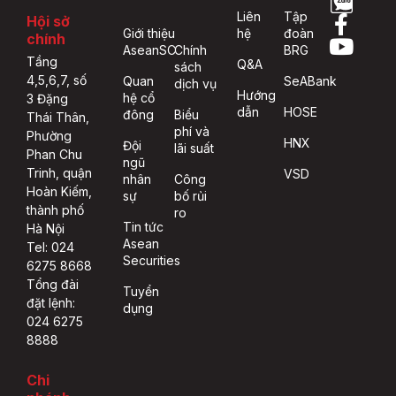
Liên
Tập
Hội sở
Giới thiệu
hệ
đoàn
chính
AseanSC
Chính
BRG
Tầng
Q&A
sách
4,5,6,7, số
Quan
SeABank
dịch vụ
Hướng
hệ cổ
3 Đặng
dẫn
HOSE
đông
Biểu
Thái Thân,
phí và
Phường
HNX
Đội
lãi suất
Phan Chu
ngũ
Trinh, quận
VSD
nhân
Công
Hoàn Kiếm,
sự
bố rủi
thành phố
ro
Tin tức
Hà Nội
Asean
Tel: 024
Securities
6275 8668
Tổng đài
Tuyển
đặt lệnh:
dụng
024 6275
8888
Chi