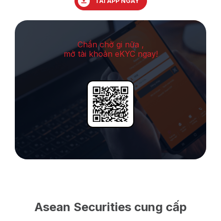
TẢI APP NGAY
Chần chờ gi nữa ,
mở tài khoản eKYC ngay!
Asean Securities cung cấp