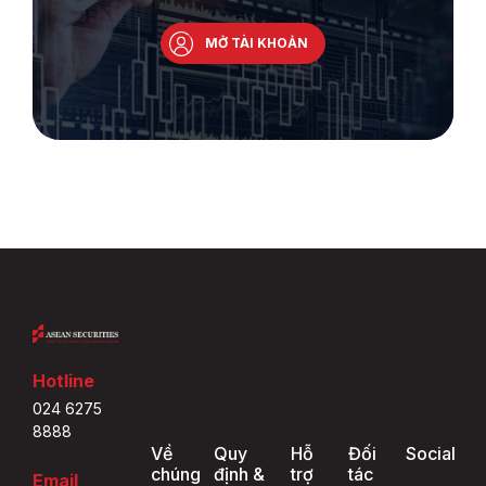
MỞ TÀI KHOẢN
Hotline
024 6275
8888
Về
Quy
Hỗ
Đối
Social
chúng
định &
trợ
tác
Email