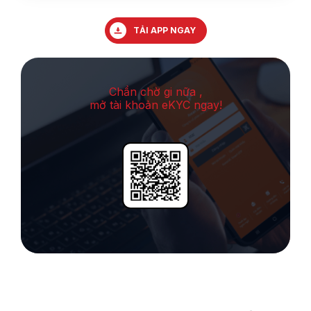
TẢI APP NGAY
Chần chờ gi nữa ,
mở tài khoản eKYC ngay!