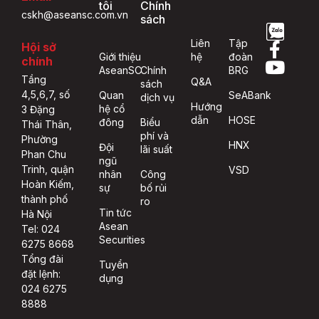
tôi
Chính
cskh@aseansc.com.vn
sách
Liên
Tập
Hội sở
Giới thiệu
hệ
đoàn
chính
AseanSC
Chính
BRG
Tầng
Q&A
sách
4,5,6,7, số
Quan
SeABank
dịch vụ
Hướng
hệ cổ
3 Đặng
dẫn
HOSE
đông
Biểu
Thái Thân,
phí và
Phường
HNX
Đội
lãi suất
Phan Chu
ngũ
Trinh, quận
VSD
nhân
Công
Hoàn Kiếm,
sự
bố rủi
thành phố
ro
Tin tức
Hà Nội
Asean
Tel: 024
Securities
6275 8668
Tổng đài
Tuyển
đặt lệnh:
dụng
024 6275
8888