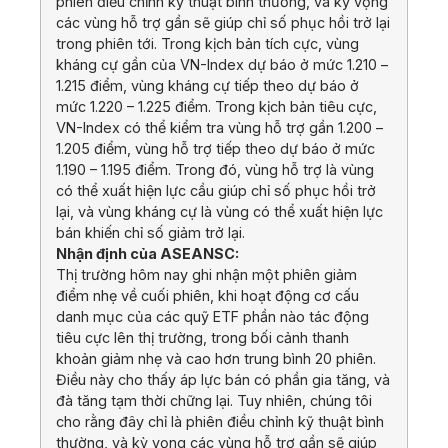
phiên điều chỉnh kỹ thuật bình thường, và kỳ vọng
các vùng hỗ trợ gần sẽ giúp chỉ số phục hồi trở lại
trong phiên tới. Trong kịch bản tích cực, vùng
kháng cự gần của VN-Index dự báo ở mức 1.210 –
1.215 điểm, vùng kháng cự tiếp theo dự báo ở
mức 1.220 – 1.225 điểm. Trong kịch bản tiêu cực,
VN-Index có thể kiểm tra vùng hỗ trợ gần 1.200 –
1.205 điểm, vùng hỗ trợ tiếp theo dự báo ở mức
1.190 – 1.195 điểm. Trong đó, vùng hỗ trợ là vùng
có thể xuất hiện lực cầu giúp chỉ số phục hồi trở
lại, và vùng kháng cự là vùng có thể xuất hiện lực
bán khiến chỉ số giảm trở lại.
Nhận định của ASEANSC:
Thị trường hôm nay ghi nhận một phiên giảm
điểm nhẹ về cuối phiên, khi hoạt động cơ cấu
danh mục của các quỹ ETF phần nào tác động
tiêu cực lên thị trường, trong bối cảnh thanh
khoản giảm nhẹ và cao hơn trung bình 20 phiên.
Điều này cho thấy áp lực bán có phần gia tăng, và
đà tăng tạm thời chững lại. Tuy nhiên, chúng tôi
cho rằng đây chỉ là phiên điều chỉnh kỹ thuật bình
thường, và kỳ vọng các vùng hỗ trợ gần sẽ giúp