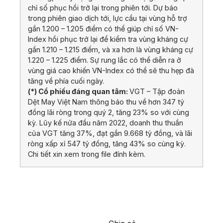
chỉ số phục hồi trở lại trong phiên tới. Dự báo
trong phiên giao dịch tới, lực cầu tại vùng hỗ trợ
gần 1.200 – 1.205 điểm có thể giúp chỉ số VN-
Index hồi phục trở lại để kiểm tra vùng kháng cự
gần 1.210 – 1.215 điểm, và xa hơn là vùng kháng cự
1.220 – 1.225 điểm. Sự rung lắc có thể diễn ra ở
vùng giá cao khiến VN-Index có thể sẽ thu hẹp đà
tăng về phía cuối ngày.
(*) Cổ phiếu đáng quan tâm:
VGT – Tập đoàn
Dệt May Việt Nam thông báo thu về hơn 347 tỷ
đồng lãi ròng trong quý 2, tăng 23% so với cùng
kỳ. Lũy kế nửa đầu năm 2022, doanh thu thuần
của VGT tăng 37%, đạt gần 9.668 tỷ đồng, và lãi
ròng xấp xỉ 547 tỷ đồng, tăng 43% so cùng kỳ.
Chi tiết xin xem trong file đính kèm.