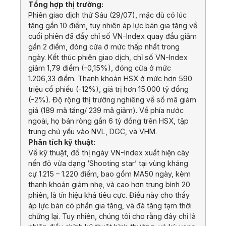
Tổng hợp thị trường:
Phiên giao dịch thứ Sáu (29/07), mặc dù có lúc
tăng gần 10 điểm, tuy nhiên áp lực bán gia tăng về
cuối phiên đã đẩy chỉ số VN-Index quay đầu giảm
gần 2 điểm, đóng cửa ở mức thấp nhất trong
ngày. Kết thúc phiên giao dịch, chỉ số VN-Index
giảm 1,79 điểm (-0,15%), đóng cửa ở mức
1.206,33 điểm. Thanh khoản HSX ở mức hơn 590
triệu cổ phiếu (-12%), giá trị hơn 15.000 tỷ đồng
(-2%). Độ rộng thị trường nghiêng về số mã giảm
giá (189 mã tăng/ 239 mã giảm). Về phía nước
ngoài, họ bán ròng gần 6 tỷ đồng trên HSX, tập
trung chủ yếu vào NVL, DGC, và VHM.
Phân tích kỹ thuật:
Về kỹ thuật, đồ thị ngày VN-Index xuất hiện cây
nến đỏ vừa dạng ‘Shooting star’ tại vùng kháng
cự 1.215 – 1.220 điểm, bao gồm MA50 ngày, kèm
thanh khoản giảm nhẹ, và cao hơn trung bình 20
phiên, là tín hiệu khá tiêu cực. Điều này cho thấy
áp lực bán có phần gia tăng, và đà tăng tạm thời
chững lại. Tuy nhiên, chúng tôi cho rằng đây chỉ là