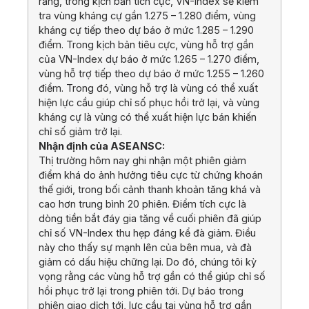
rằng, trong kịch bản tích cực, VN-Index sẽ kiểm
tra vùng kháng cự gần 1.275 – 1.280 điểm, vùng
kháng cự tiếp theo dự báo ở mức 1.285 – 1.290
điểm. Trong kịch bản tiêu cực, vùng hỗ trợ gần
của VN-Index dự báo ở mức 1.265 – 1.270 điểm,
vùng hỗ trợ tiếp theo dự báo ở mức 1.255 – 1.260
điểm. Trong đó, vùng hỗ trợ là vùng có thể xuất
hiện lực cầu giúp chỉ số phục hồi trở lại, và vùng
kháng cự là vùng có thể xuất hiện lực bán khiến
chỉ số giảm trở lại.
Nhận định của ASEANSC:
Thị trường hôm nay ghi nhận một phiên giảm
điểm khá do ảnh hưởng tiêu cực từ chứng khoán
thế giới, trong bối cảnh thanh khoản tăng khá và
cao hơn trung bình 20 phiên. Điểm tích cực là
dòng tiền bắt đáy gia tăng về cuối phiên đã giúp
chỉ số VN-Index thu hẹp đáng kể đà giảm. Điều
này cho thấy sự mạnh lên của bên mua, và đà
giảm có dấu hiệu chững lại. Do đó, chúng tôi kỳ
vọng rằng các vùng hỗ trợ gần có thể giúp chỉ số
hồi phục trở lại trong phiên tới. Dự báo trong
phiên giao dịch tới, lực cầu tại vùng hỗ trợ gần