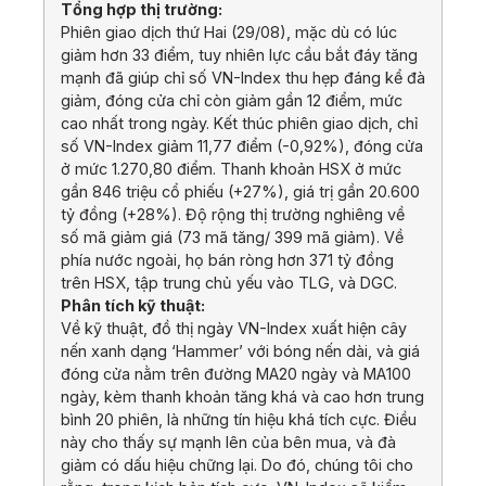
Tổng hợp thị trường:
Phiên giao dịch thứ Hai (29/08), mặc dù có lúc
giảm hơn 33 điểm, tuy nhiên lực cầu bắt đáy tăng
mạnh đã giúp chỉ số VN-Index thu hẹp đáng kể đà
giảm, đóng cửa chỉ còn giảm gần 12 điểm, mức
cao nhất trong ngày. Kết thúc phiên giao dịch, chỉ
số VN-Index giảm 11,77 điểm (-0,92%), đóng cửa
ở mức 1.270,80 điểm. Thanh khoản HSX ở mức
gần 846 triệu cổ phiếu (+27%), giá trị gần 20.600
tỷ đồng (+28%). Độ rộng thị trường nghiêng về
số mã giảm giá (73 mã tăng/ 399 mã giảm). Về
phía nước ngoài, họ bán ròng hơn 371 tỷ đồng
trên HSX, tập trung chủ yếu vào TLG, và DGC.
Phân tích kỹ thuật:
Về kỹ thuật, đồ thị ngày VN-Index xuất hiện cây
nến xanh dạng ‘Hammer’ với bóng nến dài, và giá
đóng cửa nằm trên đường MA20 ngày và MA100
ngày, kèm thanh khoản tăng khá và cao hơn trung
bình 20 phiên, là những tín hiệu khá tích cực. Điều
này cho thấy sự mạnh lên của bên mua, và đà
giảm có dấu hiệu chững lại. Do đó, chúng tôi cho