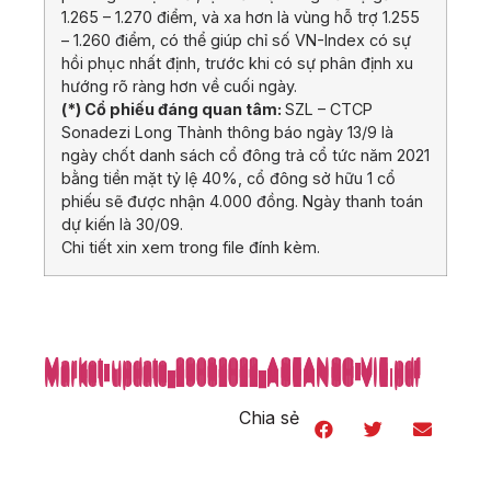
1.265 – 1.270 điểm, và xa hơn là vùng hỗ trợ 1.255
– 1.260 điểm, có thể giúp chỉ số VN-Index có sự
hồi phục nhất định, trước khi có sự phân định xu
hướng rõ ràng hơn về cuối ngày.
(*) Cổ phiếu đáng quan tâm:
SZL – CTCP
Sonadezi Long Thành thông báo ngày 13/9 là
ngày chốt danh sách cổ đông trả cổ tức năm 2021
bằng tiền mặt tỷ lệ 40%, cổ đông sở hữu 1 cổ
phiếu sẽ được nhận 4.000 đồng. Ngày thanh toán
dự kiến là 30/09.
Chi tiết xin xem trong file đính kèm.
Market-update_29082022_ASEANSC-VIE.pdf
Market-update_29082022_ASEANSC-VIE.pdf
Market-update_29082022_ASEANSC-VIE.pdf
Market-update_29082022_ASEANSC-VIE.pdf
Market-update_29082022_ASEANSC-VIE.pdf
Market-update_29082022_ASEANSC-VIE.pdf
Market-update_29082022_ASEANSC-VIE.pdf
Market-update_29082022_ASEANSC-VIE.pdf
Market-update_29082022_ASEANSC-VIE.pdf
Market-update_29082022_ASEANSC-VIE.pdf
Market-update_29082022_ASEANSC-VIE.pdf
Market-update_29082022_ASEANSC-VIE.pdf
Market-update_29082022_ASEANSC-VIE.pdf
Market-update_29082022_ASEANSC-VIE.pdf
Market-update_29082022_ASEANSC-VIE.pdf
Market-update_29082022_ASEANSC-VIE.pdf
Chia sẻ