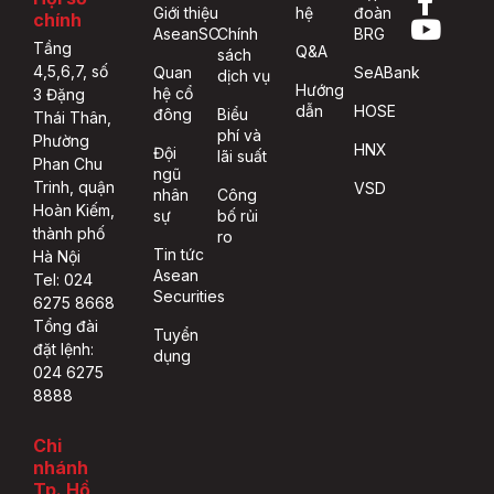
Giới thiệu
hệ
đoàn
chính
AseanSC
Chính
BRG
Tầng
Q&A
sách
4,5,6,7, số
Quan
SeABank
dịch vụ
Hướng
hệ cổ
3 Đặng
dẫn
HOSE
đông
Biểu
Thái Thân,
phí và
Phường
HNX
Đội
lãi suất
Phan Chu
ngũ
Trinh, quận
VSD
nhân
Công
Hoàn Kiếm,
sự
bố rủi
thành phố
ro
Tin tức
Hà Nội
Asean
Tel: 024
Securities
6275 8668
Tổng đài
Tuyển
đặt lệnh:
dụng
024 6275
8888
Chi
nhánh
Tp. Hồ