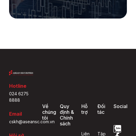
Hotline
024 6275
8888
Về
Quy
Hỗ
Đối
Social
chúng
định &
trợ
tác
Email
tôi
Chính
cskh@aseansc.com.vn
sách
Liên
Tập
Hội sở