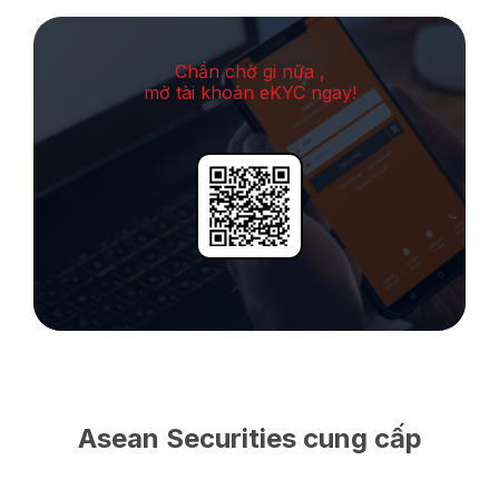
Chần chờ gi nữa ,
mở tài khoản eKYC ngay!
Asean Securities cung cấp