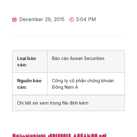
December 29, 2015
5:04 PM
Loại báo
Báo cáo Asean Securities
cáo:
Nguồn báo
Công ty cổ phần chứng khoán
cáo:
Đông Nam Á
Chi tiết xin xem trong file đính kèm
Daily-Highlight_-29122015_ASEANSC.pdf
Daily-Highlight_-29122015_ASEANSC.pdf
Daily-Highlight_-29122015_ASEANSC.pdf
Daily-Highlight_-29122015_ASEANSC.pdf
Daily-Highlight_-29122015_ASEANSC.pdf