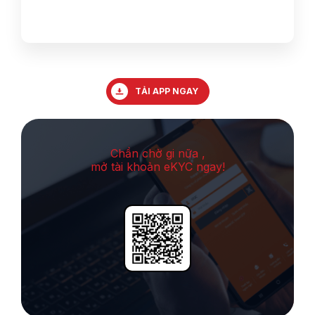
TẢI APP NGAY
Chần chờ gi nữa ,
mở tài khoản eKYC ngay!