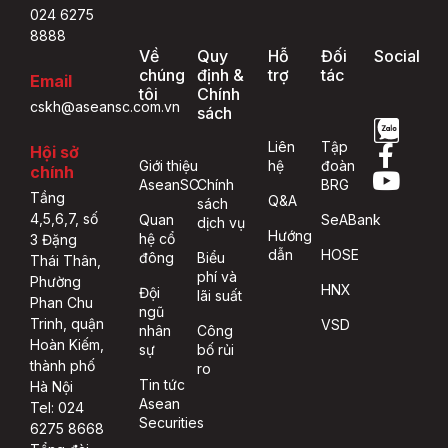
024 6275
8888
Về
Quy
Hỗ
Đối
Social
chúng
định &
trợ
tác
Email
tôi
Chính
cskh@aseansc.com.vn
sách
Liên
Tập
Hội sở
Giới thiệu
hệ
đoàn
chính
AseanSC
Chính
BRG
Tầng
Q&A
sách
4,5,6,7, số
Quan
SeABank
dịch vụ
Hướng
hệ cổ
3 Đặng
dẫn
HOSE
đông
Biểu
Thái Thân,
phí và
Phường
HNX
Đội
lãi suất
Phan Chu
ngũ
Trinh, quận
VSD
nhân
Công
Hoàn Kiếm,
sự
bố rủi
thành phố
ro
Tin tức
Hà Nội
Asean
Tel: 024
Securities
6275 8668