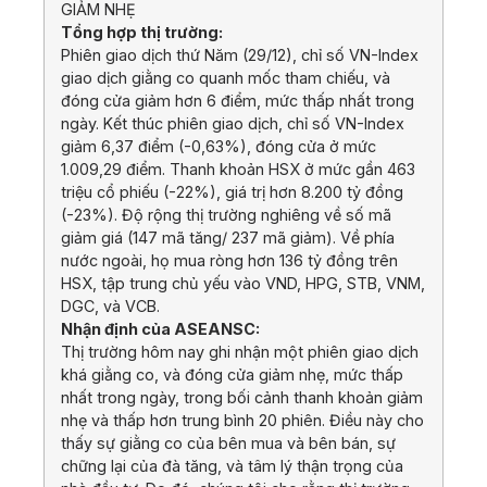
GIẢM NHẸ
Tổng hợp thị trường:
Phiên giao dịch thứ Năm (29/12), chỉ số VN-Index
giao dịch giằng co quanh mốc tham chiếu, và
đóng cửa giảm hơn 6 điểm, mức thấp nhất trong
ngày. Kết thúc phiên giao dịch, chỉ số VN-Index
giảm 6,37 điểm (-0,63%), đóng cửa ở mức
1.009,29 điểm. Thanh khoản HSX ở mức gần 463
triệu cổ phiếu (-22%), giá trị hơn 8.200 tỷ đồng
(-23%). Độ rộng thị trường nghiêng về số mã
giảm giá (147 mã tăng/ 237 mã giảm). Về phía
nước ngoài, họ mua ròng hơn 136 tỷ đồng trên
HSX, tập trung chủ yếu vào VND, HPG, STB, VNM,
DGC, và VCB.
Nhận định của ASEANSC:
Thị trường hôm nay ghi nhận một phiên giao dịch
khá giằng co, và đóng cửa giảm nhẹ, mức thấp
nhất trong ngày, trong bối cảnh thanh khoản giảm
nhẹ và thấp hơn trung bình 20 phiên. Điều này cho
thấy sự giằng co của bên mua và bên bán, sự
chững lại của đà tăng, và tâm lý thận trọng của