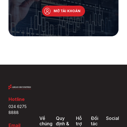
MỞ TÀI KHOẢN
Hotline
024 6275
8888
Về
Quy
Hỗ
Đối
Social
chúng
định &
trợ
tác
Email