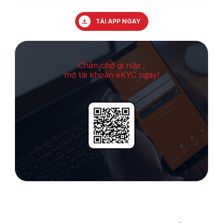
TẢI APP NGAY
Chần chờ gi nữa ,
mở tài khoản eKYC ngay!