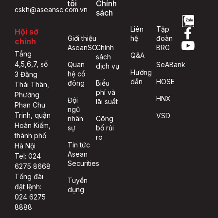
tôi
Chính
cskh@aseansc.com.vn
sách
Liên
Tập
Hội sở
Giới thiệu
hệ
đoàn
chính
AseanSC
Chính
BRG
Tầng
Q&A
sách
4,5,6,7, số
Quan
SeABank
dịch vụ
Hướng
hệ cổ
3 Đặng
dẫn
HOSE
đông
Biểu
Thái Thân,
phí và
Phường
HNX
Đội
lãi suất
Phan Chu
ngũ
Trinh, quận
VSD
nhân
Công
Hoàn Kiếm,
sự
bố rủi
thành phố
ro
Tin tức
Hà Nội
Asean
Tel: 024
Securities
6275 8668
Tổng đài
Tuyển
đặt lệnh:
dụng
024 6275
8888