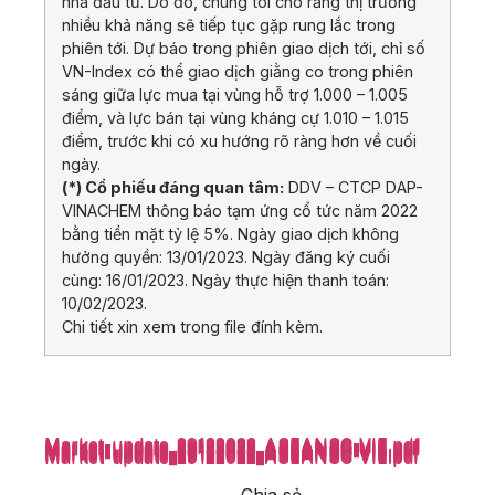
nhà đầu tư. Do đó, chúng tôi cho rằng thị trường
nhiều khả năng sẽ tiếp tục gặp rung lắc trong
phiên tới. Dự báo trong phiên giao dịch tới, chỉ số
VN-Index có thể giao dịch giằng co trong phiên
sáng giữa lực mua tại vùng hỗ trợ 1.000 – 1.005
điểm, và lực bán tại vùng kháng cự 1.010 – 1.015
điểm, trước khi có xu hướng rõ ràng hơn về cuối
ngày.
(*) Cổ phiếu đáng quan tâm:
DDV – CTCP DAP-
VINACHEM thông báo tạm ứng cổ tức năm 2022
bằng tiền mặt tỷ lệ 5%. Ngày giao dịch không
hưởng quyền: 13/01/2023. Ngày đăng ký cuối
cùng: 16/01/2023. Ngày thực hiện thanh toán:
10/02/2023.
Chi tiết xin xem trong file đính kèm.
Market-update_29122022_ASEANSC-VIE.pdf
Market-update_29122022_ASEANSC-VIE.pdf
Market-update_29122022_ASEANSC-VIE.pdf
Market-update_29122022_ASEANSC-VIE.pdf
Market-update_29122022_ASEANSC-VIE.pdf
Market-update_29122022_ASEANSC-VIE.pdf
Market-update_29122022_ASEANSC-VIE.pdf
Market-update_29122022_ASEANSC-VIE.pdf
Market-update_29122022_ASEANSC-VIE.pdf
Market-update_29122022_ASEANSC-VIE.pdf
Market-update_29122022_ASEANSC-VIE.pdf
Market-update_29122022_ASEANSC-VIE.pdf
Market-update_29122022_ASEANSC-VIE.pdf