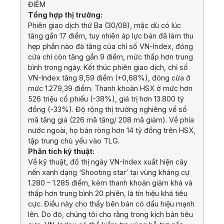
ĐIỂM
Tổng hợp thị trường:
Phiên giao dịch thứ Ba (30/08), mặc dù có lúc
tăng gần 17 điểm, tuy nhiên áp lực bán đã làm thu
hẹp phần nào đà tăng của chỉ số VN-Index, đóng
cửa chỉ còn tăng gần 9 điểm, mức thấp hơn trung
bình trong ngày. Kết thúc phiên giao dịch, chỉ số
VN-Index tăng 8,59 điểm (+0,68%), đóng cửa ở
mức 1.279,39 điểm. Thanh khoản HSX ở mức hơn
526 triệu cổ phiếu (-38%), giá trị hơn 13.800 tỷ
đồng (-33%). Độ rộng thị trường nghiêng về số
mã tăng giá (226 mã tăng/ 208 mã giảm). Về phía
nước ngoài, họ bán ròng hơn 14 tỷ đồng trên HSX,
tập trung chủ yếu vào TLG.
Phân tích kỹ thuật:
Về kỹ thuật, đồ thị ngày VN-Index xuất hiện cây
nến xanh dạng ‘Shooting star’ tại vùng kháng cự
1.280 – 1.285 điểm, kèm thanh khoản giảm khá và
thấp hơn trung bình 20 phiên, là tín hiệu khá tiêu
cực. Điều này cho thấy bên bán có dấu hiệu mạnh
lên. Do đó, chúng tôi cho rằng trong kịch bản tiêu