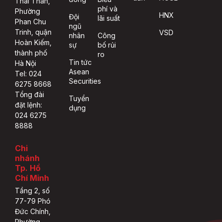
Thái Thân,
phí và
Phường
HNX
Đội
lãi suất
Phan Chu
ngũ
Trinh, quận
VSD
nhân
Công
Hoàn Kiếm,
sự
bố rủi
thành phố
ro
Tin tức
Hà Nội
Asean
Tel: 024
Securities
6275 8668
Tổng đài
Tuyển
đặt lệnh:
dụng
024 6275
8888
Chi
nhánh
Tp. Hồ
Chí Minh
Tầng 2, số
77-79 Phó
Đức Chính,
Phường