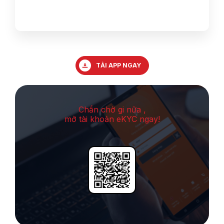
TẢI APP NGAY
Chần chờ gi nữa ,
mở tài khoản eKYC ngay!