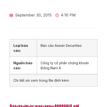
September 30, 2015
4:16 PM
Loại báo
Báo cáo Asean Securities
cáo:
Nguồn báo
Công ty cổ phần chứng khoán
cáo:
Đông Nam Á
Chi tiết xin xem trong file đính kèm
Ban-tin-thi-truong-ngay-30092015.pdf
Ban-tin-thi-truong-ngay-30092015.pdf
Ban-tin-thi-truong-ngay-30092015.pdf
Ban-tin-thi-truong-ngay-30092015.pdf
Ban-tin-thi-truong-ngay-30092015.pdf