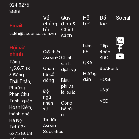
024 6275
8888
Về
Quy
Hỗ
Đối
Social
chúng
định &
trợ
tác
Email
tôi
Chính
cskh@aseansc.com.vn
sách
Liên
Tập
Hội sở
Giới thiệu
hệ
đoàn
chính
AseanSC
Chính
BRG
Tầng
Q&A
sách
4,5,6,7, số
Quan
SeABank
dịch vụ
Hướng
hệ cổ
3 Đặng
dẫn
HOSE
đông
Biểu
Thái Thân,
phí và
Phường
HNX
Đội
lãi suất
Phan Chu
ngũ
Trinh, quận
VSD
nhân
Công
Hoàn Kiếm,
sự
bố rủi
thành phố
ro
Tin tức
Hà Nội
Asean
Tel: 024
Securities
6275 8668