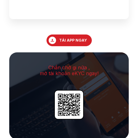
TẢI APP NGAY
Chần chờ gi nữa ,
mở tài khoản eKYC ngay!