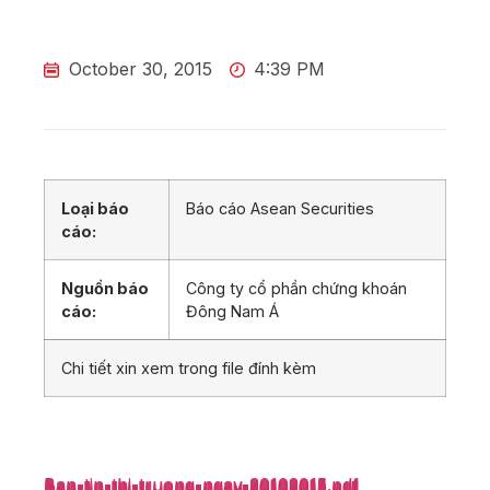
October 30, 2015
4:39 PM
Loại báo
Báo cáo Asean Securities
cáo:
Nguồn báo
Công ty cổ phần chứng khoán
cáo:
Đông Nam Á
Chi tiết xin xem trong file đính kèm
Ban-tin-thi-truong-ngay-30102015.pdf
Ban-tin-thi-truong-ngay-30102015.pdf
Ban-tin-thi-truong-ngay-30102015.pdf
Ban-tin-thi-truong-ngay-30102015.pdf
Ban-tin-thi-truong-ngay-30102015.pdf