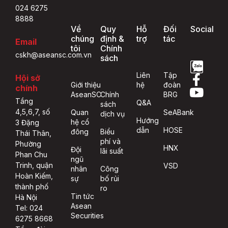
024 6275
8888
Về
Quy
Hỗ
Đối
Social
chúng
định &
trợ
tác
Email
tôi
Chính
cskh@aseansc.com.vn
sách
Liên
Tập
Hội sở
Giới thiệu
hệ
đoàn
chính
AseanSC
Chính
BRG
Tầng
Q&A
sách
4,5,6,7, số
Quan
SeABank
dịch vụ
Hướng
hệ cổ
3 Đặng
dẫn
HOSE
đông
Biểu
Thái Thân,
phí và
Phường
HNX
Đội
lãi suất
Phan Chu
ngũ
Trinh, quận
VSD
nhân
Công
Hoàn Kiếm,
sự
bố rủi
thành phố
ro
Tin tức
Hà Nội
Asean
Tel: 024
Securities
6275 8668