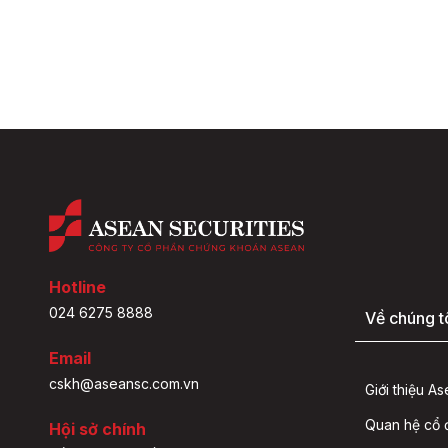
Hotline
024 6275 8888
Về chúng t
Email
cskh@aseansc.com.vn
Giới thiệu A
Quan hệ cổ
Hội sở chính