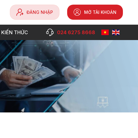
ĐĂNG NHẬP
MỞ TÀI KHOẢN
 KIẾN THỨC
024 6275 8668