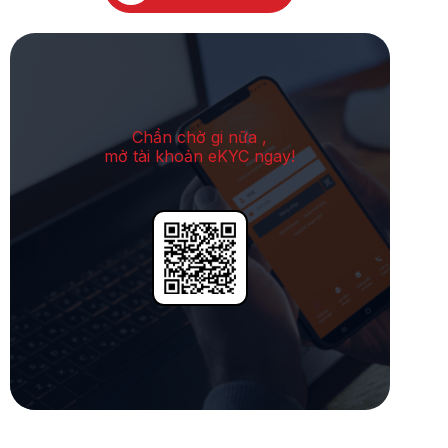
Chần chờ gi nữa ,
mở tài khoản eKYC ngay!