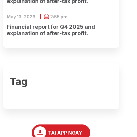
explanation of after-tax profit.
May 13, 2026
2:55 pm
Financial report for Q4 2025 and
explanation of after-tax profit.
Tag
TẢI APP NGAY