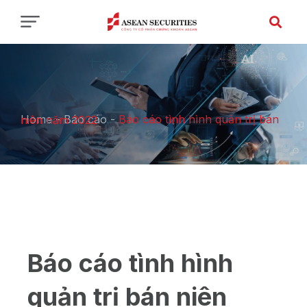
Home
-
Báo cáo
-
Báo cáo tình hình quản trị bán niên năm 2022
Báo cáo tình hình
quản trị bán niên