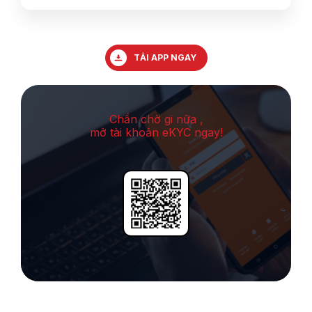
TẢI APP NGAY
Chần chờ gi nữa ,
mở tài khoản eKYC ngay!