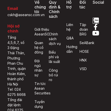
Về
Quy
Hỗ
Đối
Social
chúng
định &
trợ
tác
Email
tôi
Chính
cskh@aseansc.com.vn
sách
Liên
Tập
Hội sở
Giới thiệu
hệ
đoàn
chính
AseanSC
Chính
BRG
Tầng
Q&A
sách
4,5,6,7, số
Quan
SeABank
dịch vụ
Hướng
hệ cổ
3 Đặng
dẫn
HOSE
đông
Biểu
Thái Thân,
phí và
Phường
HNX
Đội
lãi suất
Phan Chu
ngũ
Trinh, quận
VSD
nhân
Công
Hoàn Kiếm,
sự
bố rủi
thành phố
ro
Tin tức
Hà Nội
Asean
Tel: 024
Securities
6275 8668
Tổng đài
Tuyển
đặt lệnh:
dụng
024 6275