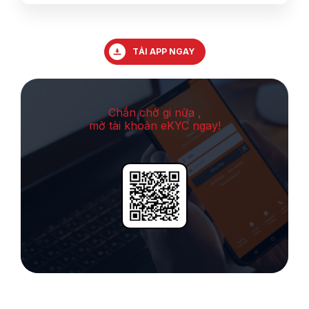
TẢI APP NGAY
Chần chờ gi nữa ,
mở tài khoản eKYC ngay!