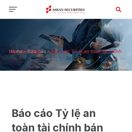
Home
-
Báo cáo
-
Báo cáo Tỷ lệ an toàn tài chính bán niên 2020
Báo cáo Tỷ lệ an
toàn tài chính bán