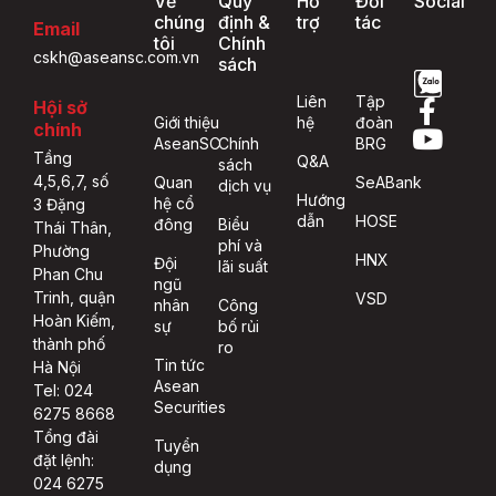
Về
Quy
Hỗ
Đối
Social
chúng
định &
trợ
tác
Email
tôi
Chính
cskh@aseansc.com.vn
sách
Liên
Tập
Hội sở
Giới thiệu
hệ
đoàn
chính
AseanSC
Chính
BRG
Tầng
Q&A
sách
4,5,6,7, số
Quan
SeABank
dịch vụ
Hướng
hệ cổ
3 Đặng
dẫn
HOSE
đông
Biểu
Thái Thân,
phí và
Phường
HNX
Đội
lãi suất
Phan Chu
ngũ
Trinh, quận
VSD
nhân
Công
Hoàn Kiếm,
sự
bố rủi
thành phố
ro
Tin tức
Hà Nội
Asean
Tel: 024
Securities
6275 8668
Tổng đài
Tuyển
đặt lệnh:
dụng
024 6275