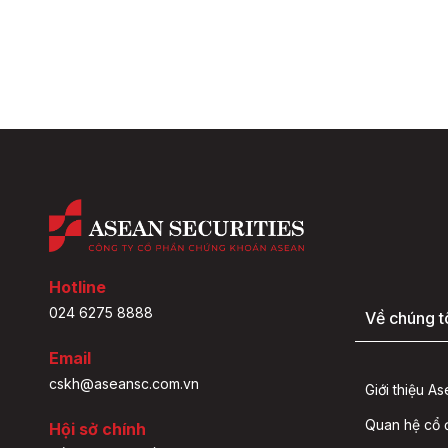
Hotline
024 6275 8888
Về chúng t
Email
cskh@aseansc.com.vn
Giới thiệu A
Quan hệ cổ
Hội sở chính