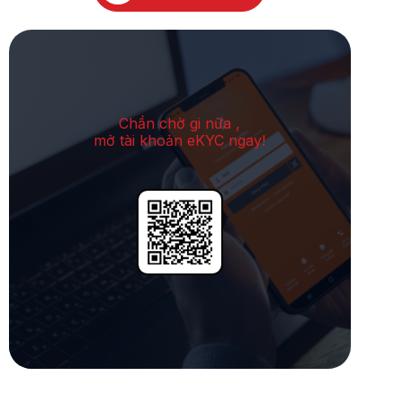
Chần chờ gi nữa ,
mở tài khoản eKYC ngay!