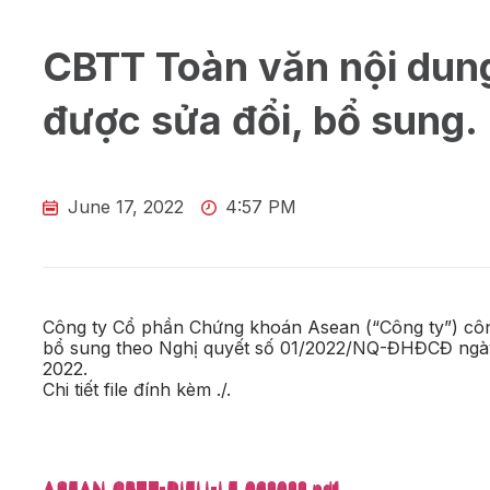
CBTT Toàn văn nội dung
được sửa đổi, bổ sung.
June 17, 2022
4:57 PM
Công ty Cổ phần Chứng khoán Asean (“Công ty”) công
bổ sung theo Nghị quyết số 01/2022/NQ-ĐHĐCĐ ngày
2022.
Chi tiết file đính kèm ./.
ASEAN_CBTT-DIEU-LE_062022.pdf
ASEAN_CBTT-DIEU-LE_062022.pdf