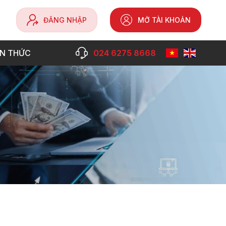
ĐĂNG NHẬP
MỞ TÀI KHOẢN
ẾN THỨC
024 6275 8668