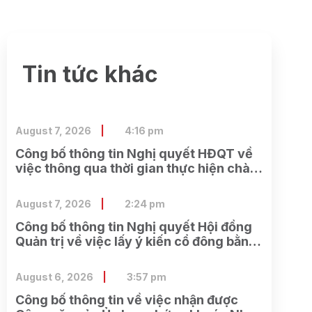
Tin tức khác
August 7, 2026
4:16 pm
Công bố thông tin Nghị quyết HĐQT về
việc thông qua thời gian thực hiện chào
bán cổ phần cho cổ đông hiện hữu và
các công việc có liên quan
August 7, 2026
2:24 pm
Công bố thông tin Nghị quyết Hội đồng
Quản trị về việc lấy ý kiến cổ đông bằng
văn bản Lần 2 năm 2026
August 6, 2026
3:57 pm
Công bố thông tin về việc nhận được