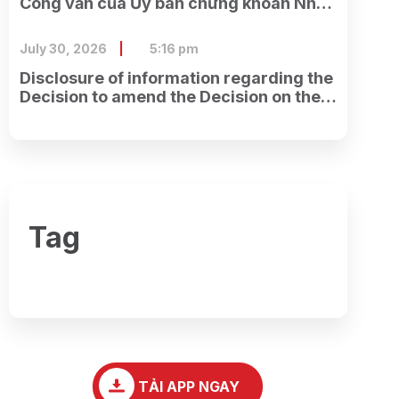
Công văn của Ủy ban chứng khoán Nhà
nước về việc nhận được đầy đủ hồ sơ
đăng ký chào bán cổ phiếu cho cổ đông
July 30, 2026
5:16 pm
hiện hữu của Công ty.
Disclosure of information regarding the
Decision to amend the Decision on the
establishment of the Ho Chi Minh City
Branch.
Tag
TẢI APP NGAY