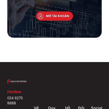
MỞ TÀI KHOẢN
Hotline
024 6275
8888
Về
Quy
Hỗ
Đối
Social