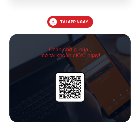
TẢI APP NGAY
Chần chờ gi nữa ,
mở tài khoản eKYC ngay!