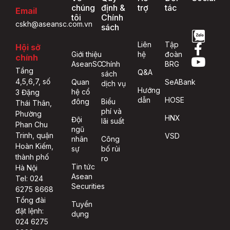
chúng
định &
trợ
tác
Email
tôi
Chính
cskh@aseansc.com.vn
sách
Liên
Tập
Hội sở
Giới thiệu
hệ
đoàn
chính
AseanSC
Chính
BRG
Tầng
Q&A
sách
4,5,6,7, số
Quan
SeABank
dịch vụ
Hướng
hệ cổ
3 Đặng
dẫn
HOSE
đông
Biểu
Thái Thân,
phí và
Phường
HNX
Đội
lãi suất
Phan Chu
ngũ
Trinh, quận
VSD
nhân
Công
Hoàn Kiếm,
sự
bố rủi
thành phố
ro
Tin tức
Hà Nội
Asean
Tel: 024
Securities
6275 8668
Tổng đài
Tuyển
đặt lệnh:
dụng
024 6275