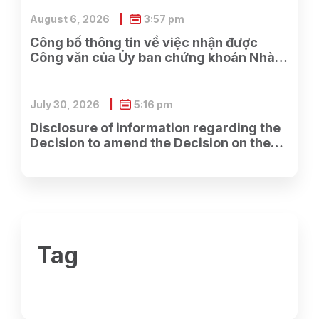
August 6, 2026
3:57 pm
Công bố thông tin về việc nhận được
Công văn của Ủy ban chứng khoán Nhà
nước về việc nhận được đầy đủ hồ sơ
đăng ký chào bán cổ phiếu cho cổ đông
hiện hữu của Công ty.
July 30, 2026
5:16 pm
Disclosure of information regarding the
Decision to amend the Decision on the
establishment of the Ho Chi Minh City
Branch.
Tag