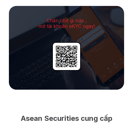
Chần chờ gi nữa ,
mở tài khoản eKYC ngay!
Asean Securities cung cấp