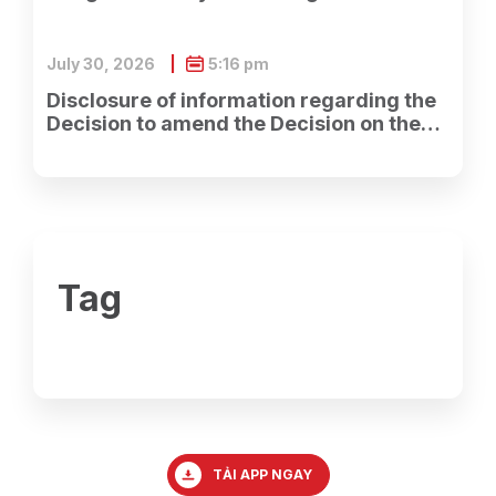
nước về việc nhận được đầy đủ hồ sơ
đăng ký chào bán cổ phiếu cho cổ đông
hiện hữu của Công ty.
July 30, 2026
5:16 pm
Disclosure of information regarding the
Decision to amend the Decision on the
establishment of the Ho Chi Minh City
Branch.
Tag
TẢI APP NGAY