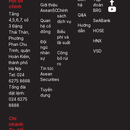
Hội sở
Giới thiệu
hệ
đoàn
chính
AseanSC
Chính
BRG
Tầng
Q&A
sách
4,5,6,7, số
Quan
SeABank
dịch vụ
Hướng
hệ cổ
3 Đặng
dẫn
HOSE
đông
Biểu
Thái Thân,
phí và
Phường
HNX
Đội
lãi suất
Phan Chu
ngũ
Trinh, quận
VSD
nhân
Công
Hoàn Kiếm,
sự
bố rủi
thành phố
ro
Tin tức
Hà Nội
Asean
Tel: 024
Securities
6275 8668
Tổng đài
Tuyển
đặt lệnh:
dụng
024 6275
8888
Chi
nhánh