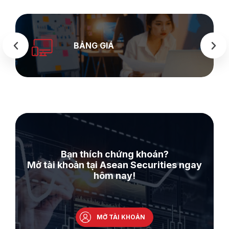
SEASTOC
G GIÁ
WEB
Bạn thích chứng khoán?
Mở tài khoản tại Asean Securities ngay
hôm nay!
MỞ TÀI KHOẢN