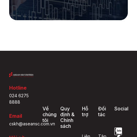
Hotline
024 6275
8888
Về
Quy
Hỗ
Đối
Social
chúng
định &
trợ
tác
Email
tôi
Chính
cskh@aseansc.com.vn
sách
Liên
Tập