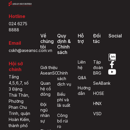
Hotline
024 6275
8888
Về
Quy
Hỗ
Đối
Social
chúng
định &
trợ
tác
Email
tôi
Chính
cskh@aseansc.com.vn
sách
Liên
Tập
Hội sở
Giới thiệu
hệ
đoàn
chính
AseanSC
Chính
BRG
Tầng
Q&A
sách
4,5,6,7, số
Quan
SeABank
dịch vụ
Hướng
hệ cổ
3 Đặng
dẫn
HOSE
đông
Biểu
Thái Thân,
phí và
Phường
HNX
Đội
lãi suất
Phan Chu
ngũ
Trinh, quận
VSD
nhân
Công
Hoàn Kiếm,
sự
bố rủi
thành phố
ro