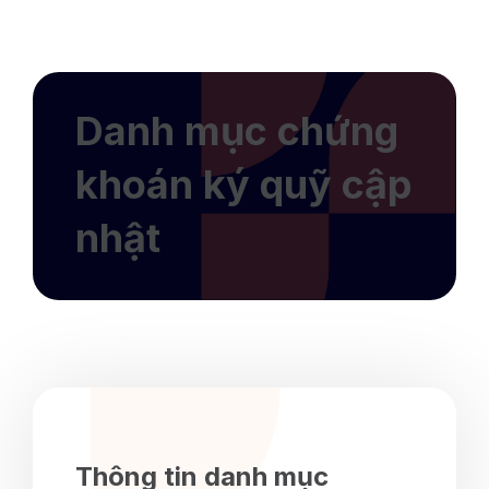
Danh mục chứng
khoán ký quỹ cập
nhật
Thông tin danh mục