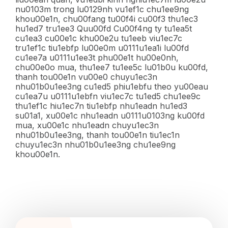
nu0103m trong lu0129nh vu1ef1c chu1ee9ng
khou00e1n, chu00fang tu00f4i cu00f3 thu1ec3
hu1ed7 tru1ee3 Quu00fd Cu00f4ng ty tu1ea5t
cu1ea3 cu00e1c khu00e2u tu1eeb viu1ec7c
tru1ef1c tiu1ebfp lu00e0m u0111u1ea1i lu00fd
cu1ee7a u0111u1ee3t phu00e1t hu00e0nh,
chu00e0o mua, thu1ee7 tu1ee5c lu01b0u ku00fd,
thanh tou00e1n vu00e0 chuyu1ec3n
nhu01b0u1ee3ng cu1ed5 phiu1ebfu theo yu00eau
cu1ea7u u0111u1ebfn viu1ec7c tu1ed5 chu1ee9c
thu1ef1c hiu1ec7n tiu1ebfp nhu1eadn hu1ed3
su01a1, xu00e1c nhu1eadn u0111u0103ng ku00fd
mua, xu00e1c nhu1eadn chuyu1ec3n
nhu01b0u1ee3ng, thanh tou00e1n tiu1ec1n
chuyu1ec3n nhu01b0u1ee3ng chu1ee9ng
khou00e1n.