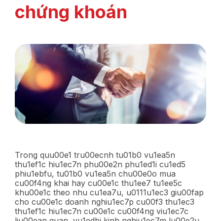
chứng khoán
Trong quu00e1 tru00ecnh tu01b0 vu1ea5n
thu1ef1c hiu1ec7n phu00e2n phu1ed1i cu1ed5
phiu1ebfu, tu01b0 vu1ea5n chu00e0o mua
cu00f4ng khai hay cu00e1c thu1ee7 tu1ee5c
khu00e1c theo nhu cu1ea7u, u0111u1ec3 giu00fap
cho cu00e1c doanh nghiu1ec7p cu00f3 thu1ec3
thu1ef1c hiu1ec7n cu00e1c cu00f4ng viu1ec7c
liu00ean quan, vu1edbi kinh nghiu1ec7m lu00e2u