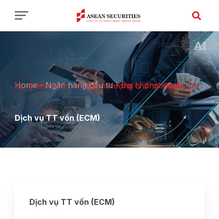
Home
-
Ngân hàng đầu tư
-
Đại lý phát hành, lưu ký, thanh toán, chuyển nhượng chứng khoán
Dịch vụ TT vốn (ECM)
Dịch vụ TT vốn (ECM)