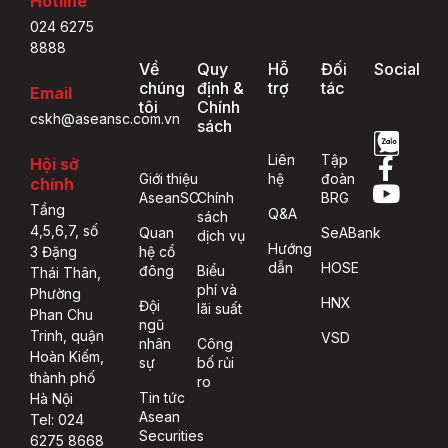
Hotline
024 6275
8888
Về
Quy
Hỗ
Đối
Social
chúng
định &
trợ
tác
Email
tôi
Chính
cskh@aseansc.com.vn
sách
Liên
Tập
Hội sở
Giới thiệu
hệ
đoàn
chính
AseanSC
Chính
BRG
Tầng
Q&A
sách
4,5,6,7, số
Quan
SeABank
dịch vụ
Hướng
hệ cổ
3 Đặng
dẫn
HOSE
đông
Biểu
Thái Thân,
phí và
Phường
HNX
Đội
lãi suất
Phan Chu
ngũ
Trinh, quận
VSD
nhân
Công
Hoàn Kiếm,
sự
bố rủi
thành phố
ro
Tin tức
Hà Nội
Asean
Tel: 024
Securities
6275 8668