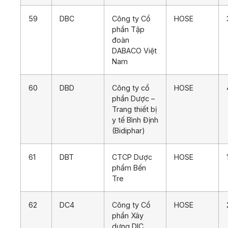
59
DBC
Công ty Cổ
HOSE
phần Tập
đoàn
DABACO Việt
Nam
60
DBD
Công ty cổ
HOSE
phần Dược –
Trang thiết bị
y tế Bình Định
(Bidiphar)
61
DBT
CTCP Dược
HOSE
phẩm Bến
Tre
62
DC4
Công ty Cổ
HOSE
phần Xây
dựng DIC