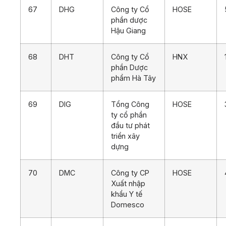
67
DHG
Công ty Cổ
HOSE
phần dược
Hậu Giang
68
DHT
Công ty Cổ
HNX
phần Dược
phẩm Hà Tây
69
DIG
Tổng Công
HOSE
ty cổ phần
đầu tư phát
triển xây
dựng
70
DMC
Công ty CP
HOSE
Xuất nhập
khẩu Y tế
Domesco