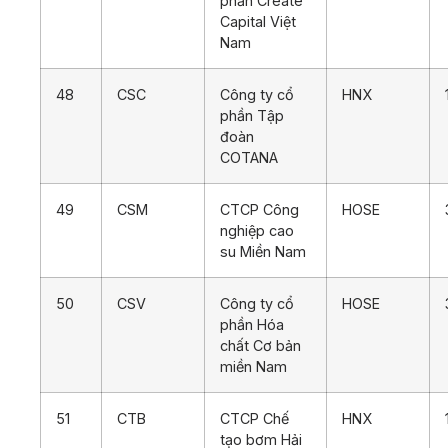
phần Create
Capital Việt
Nam
48
CSC
Công ty cổ
HNX
phần Tập
đoàn
COTANA
49
CSM
CTCP Công
HOSE
nghiệp cao
su Miền Nam
50
CSV
Công ty cổ
HOSE
phần Hóa
chất Cơ bản
miền Nam
51
CTB
CTCP Chế
HNX
tạo bơm Hải