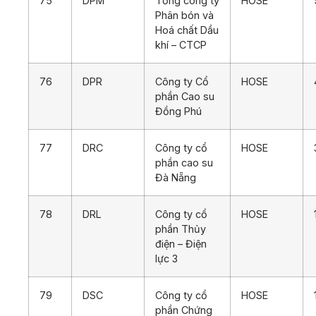
75
DPM
Tổng công ty
HOSE
Phân bón và
Hoá chất Dầu
khí – CTCP
76
DPR
Công ty Cổ
HOSE
phần Cao su
Đồng Phú
77
DRC
Công ty cổ
HOSE
phần cao su
Đà Nẵng
78
DRL
Công ty cổ
HOSE
phần Thủy
điện – Điện
lực 3
79
DSC
Công ty cổ
HOSE
phần Chứng