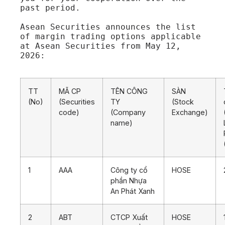
past period.

Asean Securities announces the list 
of margin trading options applicable 
at Asean Securities from May 12, 
2026: 

TT
MÃ CP
TÊN CÔNG
SÀN
(No)
(Securities
TY
(Stock
code)
(Company
Exchange)
name)
1
AAA
Công ty cổ
HOSE
phần Nhựa
An Phát Xanh
2
ABT
CTCP Xuất
HOSE