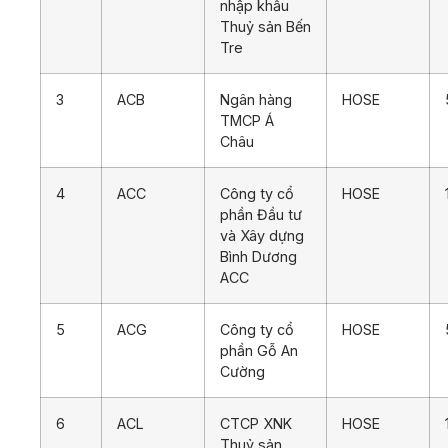
nhập khẩu
Thuỷ sản Bến
Tre
3
ACB
Ngân hàng
HOSE
TMCP Á
Châu
4
ACC
Công ty cổ
HOSE
phần Đầu tư
và Xây dựng
Bình Dương
ACC
5
ACG
Công ty cổ
HOSE
phần Gỗ An
Cường
6
ACL
CTCP XNK
HOSE
Thuỷ sản