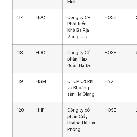
Minh
117
HDC
Công ty CP
HOSE
Phát triển
Nhà Bà Rịa
Vũng Tàu
118
HDG
Công ty Cổ
HOSE
phần Tập
đoàn Hà Đô
119
HGM
CTCP Cơ khí
HNX
và Khoáng
sản Hà Giang
120
HHP
Công ty cổ
HOSE
phần Giấy
Hoàng Hà Hải
Phòng