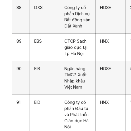
88
DXS
Công ty cổ
HOSE
phần Dịch vụ
Bất động sản
Đất Xanh
89
EBS
CTCP Sách
HNX
giáo dục tại
Tp Hà Nội
90
EIB
Ngân hàng
HOSE
TMCP Xuất
Nhập khẩu
Việt Nam
91
EID
Công ty cổ
HNX
phần Đầu tư
và Phát triển
Giáo dục Hà
Nội