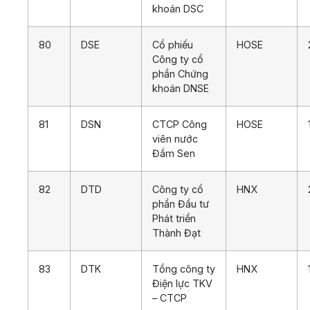
khoán DSC
80
DSE
Cổ phiếu
HOSE
Công ty cổ
phần Chứng
khoán DNSE
81
DSN
CTCP Công
HOSE
viên nước
Đầm Sen
82
DTD
Công ty cổ
HNX
phần Đầu tư
Phát triển
Thành Đạt
83
DTK
Tổng công ty
HNX
Điện lực TKV
– CTCP