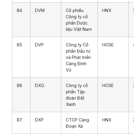
84
DVM
Cổ phiếu
HNX
Công ty cổ
phần Dược
liệu Việt Nam
85
DVP
Công ty Cổ
HOSE
phần Đầu tư
và Phát triển
Cảng Đình
Vũ
86
DXG
Công ty cổ
HOSE
phần Tập
đoàn Đất
Xanh
87
DXP
CTCP Cảng
HNX
Đoạn Xá