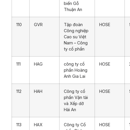
biến Gỗ
Thuận An
110
GVR
Tập đoàn
HOSE
Công nghiệp
Cao su Việt
Nam – Công
ty cổ phần
111
HAG
công ty cổ
HOSE
phần Hoàng
Anh Gia Lai
112
HAH
Công ty cổ
HOSE
phần Vận tải
và Xếp dỡ
Hải An
113
HAX
Công ty Cổ
HOSE