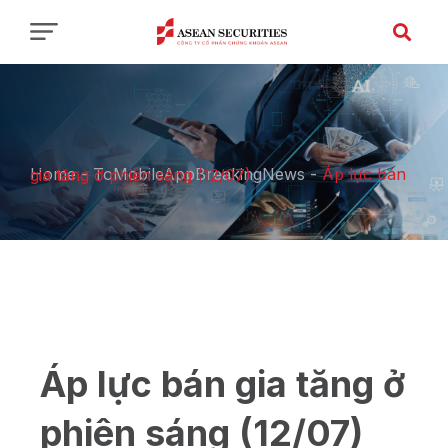
Home
-
ToMobileAppBreakingNews
-
Áp lực bán gia tăng ở phiên sáng (12/07)
Áp lực bán gia tăng ở
phiên sáng (12/07)