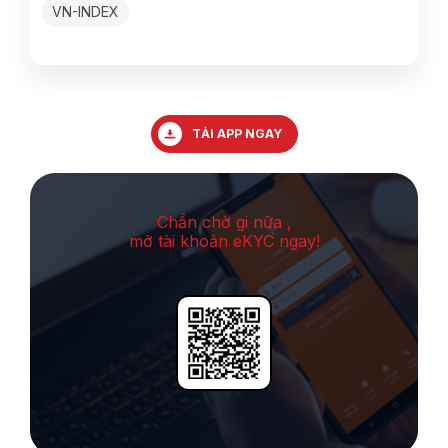
VN-INDEX
TẢI APP NGAY
Chần chờ gi nữa ,
mở tài khoản eKYC ngay!