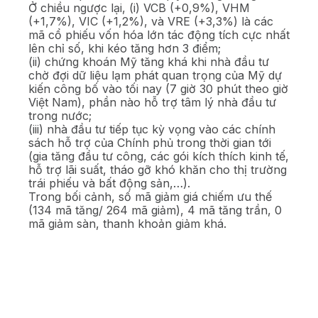
Ở chiều ngược lại, (i) VCB (+0,9%), VHM
(+1,7%), VIC (+1,2%), và VRE (+3,3%) là các
mã cổ phiếu vốn hóa lớn tác động tích cực nhất
lên chỉ số, khi kéo tăng hơn 3 điểm;
(ii) chứng khoán Mỹ tăng khá khi nhà đầu tư
chờ đợi dữ liệu lạm phát quan trọng của Mỹ dự
kiến công bố vào tối nay (7 giờ 30 phút theo giờ
Việt Nam), phần nào hỗ trợ tâm lý nhà đầu tư
trong nước;
(iii) nhà đầu tư tiếp tục kỳ vọng vào các chính
sách hỗ trợ của Chính phủ trong thời gian tới
(gia tăng đầu tư công, các gói kích thích kinh tế,
hỗ trợ lãi suất, tháo gỡ khó khăn cho thị trường
trái phiếu và bất động sản,…).
Trong bối cảnh, số mã giảm giá chiếm ưu thế
(134 mã tăng/ 264 mã giảm), 4 mã tăng trần, 0
mã giảm sàn, thanh khoản giảm khá.