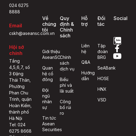
024 6275
8888
Về
Quy
Hỗ
Đối
Social
chúng
định &
trợ
tác
Email
tôi
Chính
cskh@aseansc.com.vn
sách
Liên
Tập
Hội sở
Giới thiệu
hệ
đoàn
chính
AseanSC
Chính
BRG
Tầng
Q&A
sách
4,5,6,7, số
Quan
SeABank
dịch vụ
Hướng
hệ cổ
3 Đặng
dẫn
HOSE
đông
Biểu
Thái Thân,
phí và
Phường
HNX
Đội
lãi suất
Phan Chu
ngũ
Trinh, quận
VSD
nhân
Công
Hoàn Kiếm,
sự
bố rủi
thành phố
ro
Tin tức
Hà Nội
Asean
Tel: 024
Securities
6275 8668