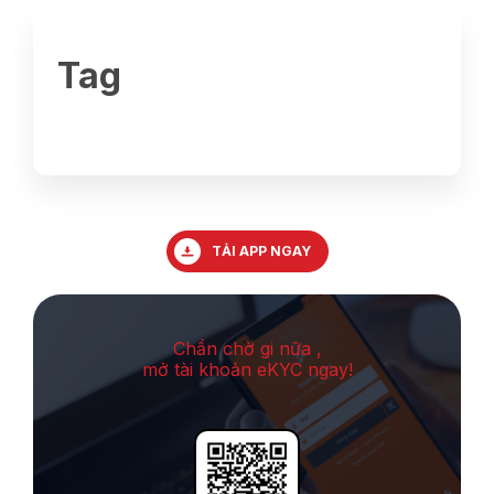
Tag
TẢI APP NGAY
Chần chờ gi nữa ,
mở tài khoản eKYC ngay!