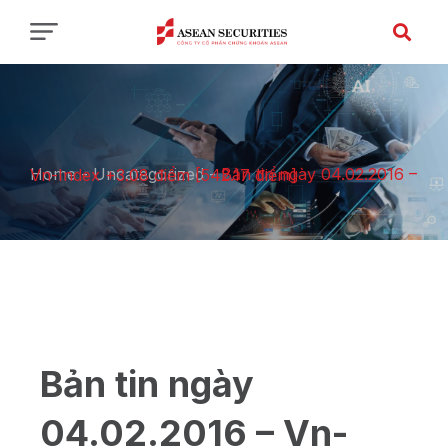
Home
-
Uncategorized
-
Bản tin ngày 04.02.2016 – Vn-Index +3.08 điểm [542.17 điểm]
Bản tin ngày
04.02.2016 – Vn-