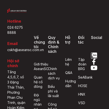
Hotline
024 6275
8888
Về
Quy
Hỗ
Đối
Social
chúng
định &
trợ
tác
Email
tôi
Chính
cskh@aseansc.com.vn
sách
Liên
Tập
Hội sở
Giới thiệu
hệ
đoàn
chính
AseanSC
Chính
BRG
Tầng
Q&A
sách
4,5,6,7, số
Quan
SeABank
dịch vụ
Hướng
hệ cổ
3 Đặng
dẫn
HOSE
đông
Biểu
Thái Thân,
phí và
Phường
HNX
Đội
lãi suất
Phan Chu
ngũ
Trinh, quận
VSD
nhân
Công
Hoàn Kiếm,
sự
bố rủi