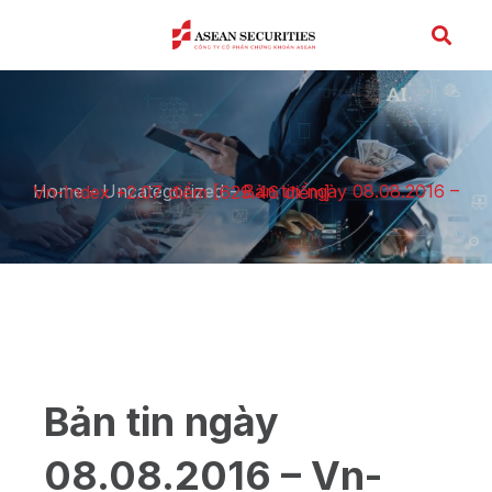
Home
-
Uncategorized
-
Bản tin ngày 08.08.2016 – Vn-Index +2.07 điểm [629.46 điểm]
Bản tin ngày
08.08.2016 – Vn-