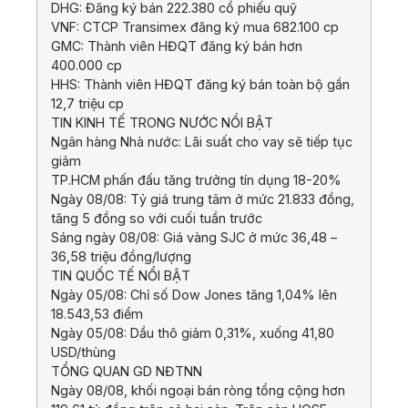
DHG: Đăng ký bán 222.380 cổ phiếu quỹ
VNF: CTCP Transimex đăng ký mua 682.100 cp
GMC: Thành viên HĐQT đăng ký bán hơn
400.000 cp
HHS: Thành viên HĐQT đăng ký bán toàn bộ gần
12,7 triệu cp
TIN KINH TẾ TRONG NƯỚC NỔI BẬT
Ngân hàng Nhà nước: Lãi suất cho vay sẽ tiếp tục
giảm
TP.HCM phấn đấu tăng trưởng tín dụng 18-20%
Ngày 08/08: Tỷ giá trung tâm ở mức 21.833 đồng,
tăng 5 đồng so với cuối tuần trước
Sáng ngày 08/08: Giá vàng SJC ở mức 36,48 –
36,58 triệu đồng/lượng
TIN QUỐC TẾ NỔI BẬT
Ngày 05/08: Chỉ số Dow Jones tăng 1,04% lên
18.543,53 điểm
Ngày 05/08: Dầu thô giảm 0,31%, xuống 41,80
USD/thùng
TỔNG QUAN GD NĐTNN
Ngày 08/08, khối ngoại bán ròng tổng cộng hơn