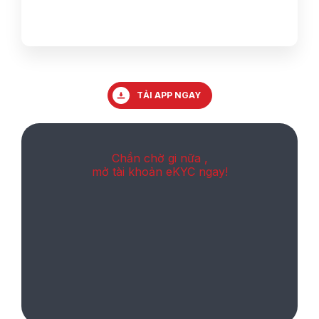
TẢI APP NGAY
Chần chờ gi nữa ,
mở tài khoản eKYC ngay!