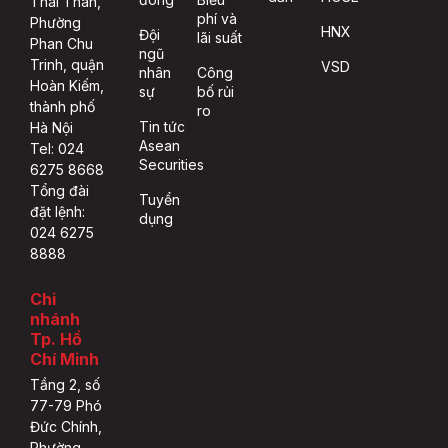
phí và
Phường
HNX
Đội
lãi suất
Phan Chu
ngũ
Trinh, quận
VSD
nhân
Công
Hoàn Kiếm,
sự
bố rủi
thành phố
ro
Tin tức
Hà Nội
Asean
Tel: 024
Securities
6275 8668
Tổng đài
Tuyển
đặt lệnh:
dụng
024 6275
8888
Chi
nhánh
Tp. Hồ
Chí Minh
Tầng 2, số
77-79 Phó
Đức Chính,
Phường