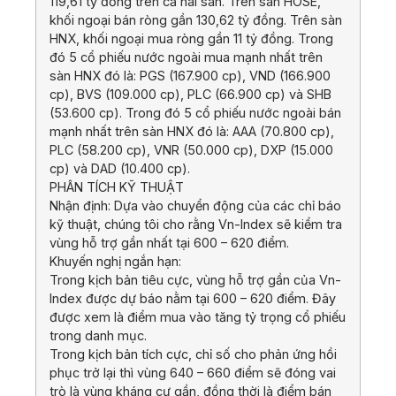
119,61 tỷ đồng trên cả hai sàn. Trên sàn HOSE,
khối ngoại bán ròng gần 130,62 tỷ đồng. Trên sàn
HNX, khối ngoại mua ròng gần 11 tỷ đồng. Trong
đó 5 cổ phiếu nước ngoài mua mạnh nhất trên
sàn HNX đó là: PGS (167.900 cp), VND (166.900
cp), BVS (109.000 cp), PLC (66.900 cp) và SHB
(53.600 cp). Trong đó 5 cổ phiếu nước ngoài bán
mạnh nhất trên sàn HNX đó là: AAA (70.800 cp),
PLC (58.200 cp), VNR (50.000 cp), DXP (15.000
cp) và DAD (10.400 cp).
PHÂN TÍCH KỸ THUẬT
Nhận định: Dựa vào chuyển động của các chỉ báo
kỹ thuật, chúng tôi cho rằng Vn-Index sẽ kiểm tra
vùng hỗ trợ gần nhất tại 600 – 620 điểm.
Khuyến nghị ngắn hạn:
Trong kịch bản tiêu cực, vùng hỗ trợ gần của Vn-
Index được dự báo nằm tại 600 – 620 điểm. Đây
được xem là điểm mua vào tăng tỷ trọng cổ phiếu
trong danh mục.
Trong kịch bản tích cực, chỉ số cho phản ứng hồi
phục trở lại thì vùng 640 – 660 điểm sẽ đóng vai
trò là vùng kháng cự gần, đồng thời là điểm bán