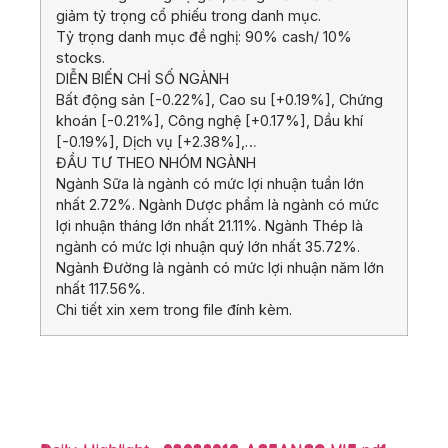
giảm tỷ trọng cổ phiếu trong danh mục.
Tỷ trọng danh mục đề nghị: 90% cash/ 10%
stocks.
DIỄN BIẾN CHỈ SỐ NGÀNH
Bất động sản [-0.22%], Cao su [+0.19%], Chứng
khoán [-0.21%], Công nghệ [+0.17%], Dầu khí
[-0.19%], Dịch vụ [+2.38%],…
ĐẦU TƯ THEO NHÓM NGÀNH
Ngành Sữa là ngành có mức lợi nhuận tuần lớn
nhất 2.72%. Ngành Dược phẩm là ngành có mức
lợi nhuận tháng lớn nhất 21.11%. Ngành Thép là
ngành có mức lợi nhuận quý lớn nhất 35.72%.
Ngành Đường là ngành có mức lợi nhuận năm lớn
nhất 117.56%.
Chi tiết xin xem trong file đính kèm.