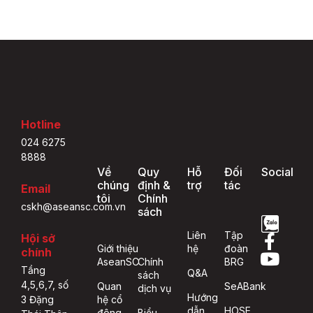
Hotline
024 6275
8888
Về
Quy
Hỗ
Đối
Social
chúng
định &
trợ
tác
Email
tôi
Chính
cskh@aseansc.com.vn
sách
Liên
Tập
Hội sở
Giới thiệu
hệ
đoàn
chính
AseanSC
Chính
BRG
Tầng
Q&A
sách
4,5,6,7, số
Quan
SeABank
dịch vụ
Hướng
hệ cổ
3 Đặng
dẫn
HOSE
đông
Biểu
Thái Thân,