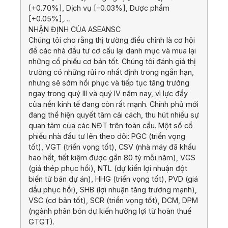
[+0.70%], Dịch vụ [-0.03%], Dược phẩm
[+0.05%],…
NHẬN ĐỊNH CỦA ASEANSC
Chúng tôi cho rằng thị trường điều chỉnh là cơ hội
để các nhà đầu tư cơ cấu lại danh mục và mua lại
những cổ phiếu cơ bản tốt. Chúng tôi đánh giá thị
trường có những rủi ro nhất định trong ngắn hạn,
nhưng sẽ sớm hồi phục và tiếp tục tăng trưởng
ngay trong quý III và quý IV năm nay, vì lực đẩy
của nền kinh tế đang còn rất mạnh. Chính phủ mới
đang thể hiện quyết tâm cải cách, thu hút nhiều sự
quan tâm của các NĐT trên toàn cầu. Một số cổ
phiếu nhà đầu tư lên theo dõi: PGC (triển vọng
tốt), VGT (triển vọng tốt), CSV (nhà máy đã khấu
hao hết, tiết kiệm được gần 80 tỷ mỗi năm), VGS
(giá thép phục hồi), NTL (dự kiến lợi nhuận đột
biến từ bán dự án), HHG (triển vọng tốt), PVD (giá
dầu phục hồi), SHB (lợi nhuận tăng trưởng mạnh),
VSC (cơ bản tốt), SCR (triển vọng tốt), DCM, DPM
(ngành phân bón dự kiến hưởng lợi từ hoàn thuế
GTGT).