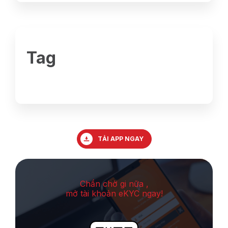
Tag
TẢI APP NGAY
Chần chờ gi nữa ,
mở tài khoản eKYC ngay!