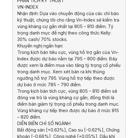
PHÂN TÍCH KỸ THUẬT
VN-INDEX
Nhận định: Dựa vào chuyển động của các chỉ báo
kỹ thuật, chúng tôi cho rằng Vn-Index sẽ kiểm tra
vùng kháng cự gần nhất tại 805 – 810 điểm. Tỷ
trọng danh mục đề nghị theo công thức Kelly:
30% cash/ 70% stocks.
Khuyến nghị ngắn hạn:
Trong kịch bản tiêu cực, vùng hỗ trợ gần của Vn-
Index được dự báo nằm tại 795 – 800 điểm. Đây
được xem là điểm mua vào tăng tỷ trọng cổ phiếu
trong danh mục. Xem xét bán ra khi thủng
ngưỡng hỗ trợ 795. Vùng hỗ trợ tiếp theo được
dự báo ở mức 785 – 790 điểm.
Trong kịch bản tích cực, vùng 805 – 810 điểm sẽ
đóng vai trò là vùng kháng cự gần, đồng thời là
điểm bán giảm tỷ trọng cổ phiếu trong danh mục.
Vùng kháng cự tiếp theo được dự báo ở mức 815
– 820 điểm.
DIỄN BIẾN CHỈ SỐ NGÀNH
Bất động sản [+0.63%], Cao su [-0.62%], Chứng
khoán [-0.66%], Công nghệ [+0.05%], Dầu khí