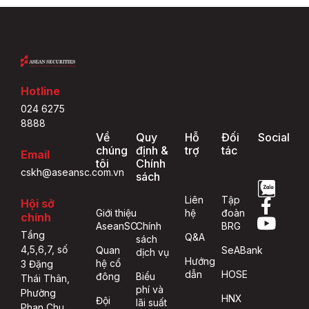
Hotline
024 6275
8888
Về
Quy
Hỗ
Đối
Social
chúng
định &
trợ
tác
Email
tôi
Chính
cskh@aseansc.com.vn
sách
Liên
Tập
Hội sở
Giới thiệu
hệ
đoàn
chính
AseanSC
Chính
BRG
Tầng
Q&A
sách
4,5,6,7, số
Quan
SeABank
dịch vụ
Hướng
hệ cổ
3 Đặng
dẫn
HOSE
đông
Biểu
Thái Thân,
phí và
Phường
HNX
Đội
lãi suất
Phan Chu