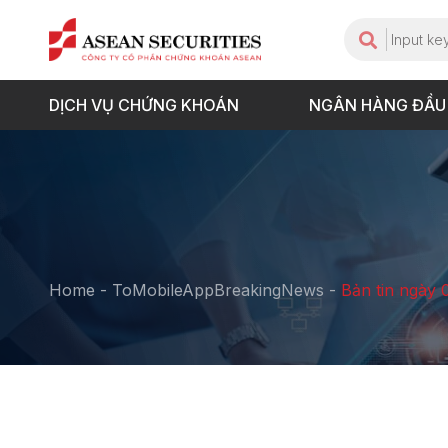
DỊCH VỤ CHỨNG KHOÁN
NGÂN HÀNG ĐẦU
Home
-
ToMobileAppBreakingNews
-
Bản tin ngày 