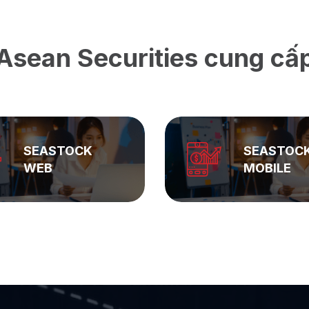
Asean Securities cung cấ
SEASTOCK
ASEAN
MOBILE
PRIVATE