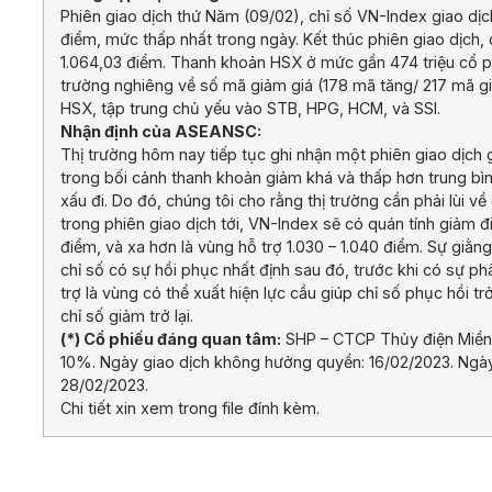
Phiên giao dịch thứ Năm (09/02), chỉ số VN-Index giao d
điểm, mức thấp nhất trong ngày. Kết thúc phiên giao dịch
1.064,03 điểm. Thanh khoản HSX ở mức gần 474 triệu cổ phi
trường nghiêng về số mã giảm giá (178 mã tăng/ 217 mã gi
HSX, tập trung chủ yếu vào STB, HPG, HCM, và SSI.
Nhận định của ASEANSC:
Thị trường hôm nay tiếp tục ghi nhận một phiên giao dịch
trong bối cảnh thanh khoản giảm khá và thấp hơn trung bìn
xấu đi. Do đó, chúng tôi cho rằng thị trường cần phải lùi v
trong phiên giao dịch tới, VN-Index sẽ có quán tính giảm đ
điểm, và xa hơn là vùng hỗ trợ 1.030 – 1.040 điểm. Sự giằn
chỉ số có sự hồi phục nhất định sau đó, trước khi có sự p
trợ là vùng có thể xuất hiện lực cầu giúp chỉ số phục hồi tr
chỉ số giảm trở lại.
(*) Cổ phiếu đáng quan tâm:
SHP – CTCP Thủy điện Miền 
10%. Ngày giao dịch không hưởng quyền: 16/02/2023. Ngày 
28/02/2023.
Chi tiết xin xem trong file đính kèm.