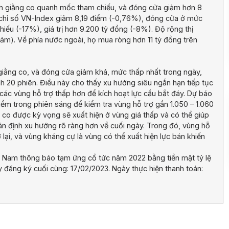
ịch giằng co quanh mốc tham chiếu, và đóng cửa giảm hơn 8
, chỉ số VN-Index giảm 8,19 điểm (-0,76%), đóng cửa ở mức
ếu (-17%), giá trị hơn 9.200 tỷ đồng (-8%). Độ rộng thị
ảm). Về phía nước ngoài, họ mua ròng hơn 11 tỷ đồng trên
 giằng co, và đóng cửa giảm khá, mức thấp nhất trong ngày,
h 20 phiên. Điều này cho thấy xu hướng siêu ngắn hạn tiếp tục
ề các vùng hỗ trợ thấp hơn để kích hoạt lực cầu bắt đáy. Dự báo
iểm trong phiên sáng để kiểm tra vùng hỗ trợ gần 1.050 – 1.060
g co được kỳ vọng sẽ xuất hiện ở vùng giá thấp và có thể giúp
hân định xu hướng rõ ràng hơn về cuối ngày. Trong đó, vùng hỗ
ở lại, và vùng kháng cự là vùng có thể xuất hiện lực bán khiến
Nam thông báo tạm ứng cổ tức năm 2022 bằng tiền mặt tỷ lệ
đăng ký cuối cùng: 17/02/2023. Ngày thực hiện thanh toán: