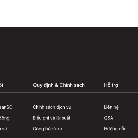
ôi
Quy định & Chính sách
Hỗ trợ
seanSC
Chính sách dịch vụ
Liên hệ
 đông
Biểu phí và lãi suất
Q&A
n sự
Công bố rủi ro
Hướng dẫn