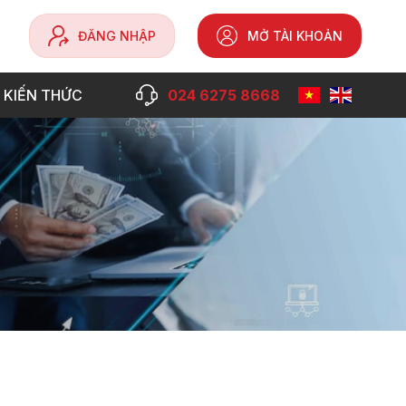
ĐĂNG NHẬP
MỞ TÀI KHOẢN
 KIẾN THỨC
024 6275 8668