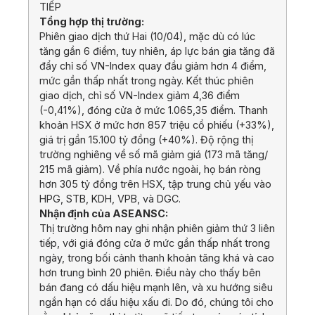
TIẾP
Tổng hợp thị trường:
Phiên giao dịch thứ Hai (10/04), mặc dù có lúc
tăng gần 6 điểm, tuy nhiên, áp lực bán gia tăng đã
đẩy chỉ số VN-Index quay đầu giảm hơn 4 điểm,
mức gần thấp nhất trong ngày. Kết thúc phiên
giao dịch, chỉ số VN-Index giảm 4,36 điểm
(-0,41%), đóng cửa ở mức 1.065,35 điểm. Thanh
khoản HSX ở mức hơn 857 triệu cổ phiếu (+33%),
giá trị gần 15.100 tỷ đồng (+40%). Độ rộng thị
trường nghiêng về số mã giảm giá (173 mã tăng/
215 mã giảm). Về phía nước ngoài, họ bán ròng
hơn 305 tỷ đồng trên HSX, tập trung chủ yếu vào
HPG, STB, KDH, VPB, và DGC.
Nhận định của ASEANSC:
Thị trường hôm nay ghi nhận phiên giảm thứ 3 liên
tiếp, với giá đóng cửa ở mức gần thấp nhất trong
ngày, trong bối cảnh thanh khoản tăng khá và cao
hơn trung bình 20 phiên. Điều này cho thấy bên
bán đang có dấu hiệu mạnh lên, và xu hướng siêu
ngắn hạn có dấu hiệu xấu đi. Do đó, chúng tôi cho