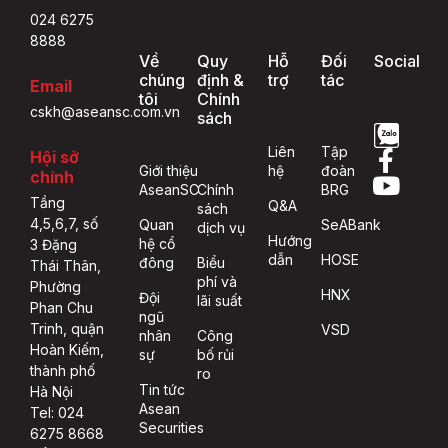
024 6275
8888
Về
Quy
Hỗ
Đối
Social
chúng
định &
trợ
tác
Email
tôi
Chính
cskh@aseansc.com.vn
sách
Liên
Tập
Hội sở
Giới thiệu
hệ
đoàn
chính
AseanSC
Chính
BRG
Tầng
Q&A
sách
4,5,6,7, số
Quan
SeABank
dịch vụ
Hướng
hệ cổ
3 Đặng
dẫn
HOSE
đông
Biểu
Thái Thân,
phí và
Phường
HNX
Đội
lãi suất
Phan Chu
ngũ
Trinh, quận
VSD
nhân
Công
Hoàn Kiếm,
sự
bố rủi
thành phố
ro
Tin tức
Hà Nội
Asean
Tel: 024
Securities
6275 8668