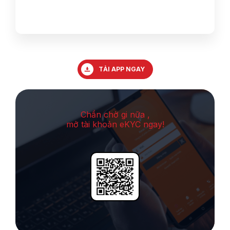
TẢI APP NGAY
Chần chờ gi nữa ,
mở tài khoản eKYC ngay!