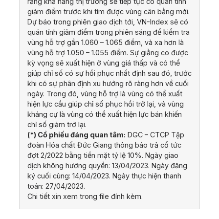
rằng khả năng thị trường sẽ tiếp tục có quán tính
giảm điểm trước khi tìm được vùng cân bằng mới.
Dự báo trong phiên giao dịch tới, VN-Index sẽ có
quán tính giảm điểm trong phiên sáng để kiểm tra
vùng hỗ trợ gần 1.060 – 1.065 điểm, và xa hơn là
vùng hỗ trợ 1.050 – 1.055 điểm. Sự giằng co được
kỳ vọng sẽ xuất hiện ở vùng giá thấp và có thể
giúp chỉ số có sự hồi phục nhất định sau đó, trước
khi có sự phân định xu hướng rõ ràng hơn về cuối
ngày. Trong đó, vùng hỗ trợ là vùng có thể xuất
hiện lực cầu giúp chỉ số phục hồi trở lại, và vùng
kháng cự là vùng có thể xuất hiện lực bán khiến
chỉ số giảm trở lại.
(*) Cổ phiếu đáng quan tâm:
DGC – CTCP Tập
đoàn Hóa chất Đức Giang thông báo trả cổ tức
đợt 2/2022 bằng tiền mặt tỷ lệ 10%. Ngày giao
dịch không hưởng quyền: 13/04/2023. Ngày đăng
ký cuối cùng: 14/04/2023. Ngày thực hiện thanh
toán: 27/04/2023.
Chi tiết xin xem trong file đính kèm.