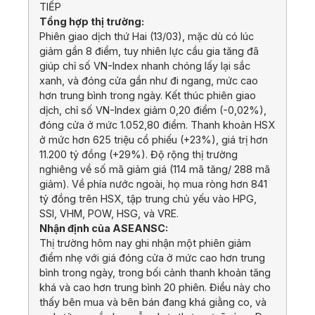
TIẾP
Tổng hợp thị trường:
Phiên giao dịch thứ Hai (13/03), mặc dù có lúc
giảm gần 8 điểm, tuy nhiên lực cầu gia tăng đã
giúp chỉ số VN-Index nhanh chóng lấy lại sắc
xanh, và đóng cửa gần như đi ngang, mức cao
hơn trung bình trong ngày. Kết thúc phiên giao
dịch, chỉ số VN-Index giảm 0,20 điểm (-0,02%),
đóng cửa ở mức 1.052,80 điểm. Thanh khoản HSX
ở mức hơn 625 triệu cổ phiếu (+23%), giá trị hơn
11.200 tỷ đồng (+29%). Độ rộng thị trường
nghiêng về số mã giảm giá (114 mã tăng/ 288 mã
giảm). Về phía nước ngoài, họ mua ròng hơn 841
tỷ đồng trên HSX, tập trung chủ yếu vào HPG,
SSI, VHM, POW, HSG, và VRE.
Nhận định của ASEANSC:
Thị trường hôm nay ghi nhận một phiên giảm
điểm nhẹ với giá đóng cửa ở mức cao hơn trung
bình trong ngày, trong bối cảnh thanh khoản tăng
khá và cao hơn trung bình 20 phiên. Điều này cho
thấy bên mua và bên bán đang khá giằng co, và