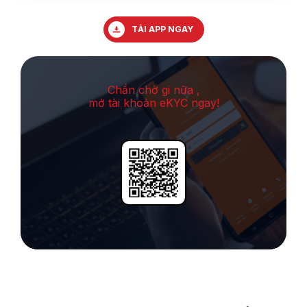
TẢI APP NGAY
Chần chờ gi nữa ,
mở tài khoản eKYC ngay!