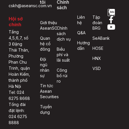
tôi
Chính
cskh@aseansc.com.vn
sách
Liên
Tập
Hội sở
Giới thiệu
hệ
đoàn
chính
AseanSC
Chính
BRG
Tầng
Q&A
sách
4,5,6,7, số
Quan
SeABank
dịch vụ
Hướng
hệ cổ
3 Đặng
dẫn
HOSE
đông
Biểu
Thái Thân,
phí và
Phường
HNX
Đội
lãi suất
Phan Chu
ngũ
Trinh, quận
VSD
nhân
Công
Hoàn Kiếm,
sự
bố rủi
thành phố
ro
Tin tức
Hà Nội
Asean
Tel: 024
Securities
6275 8668
Tổng đài
Tuyển
đặt lệnh:
dụng
024 6275
8888