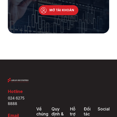
MỞ TÀI KHOẢN
Hotline
024 6275
8888
Về
Quy
Hỗ
Đối
Social
chúng
định &
trợ
tác
Email