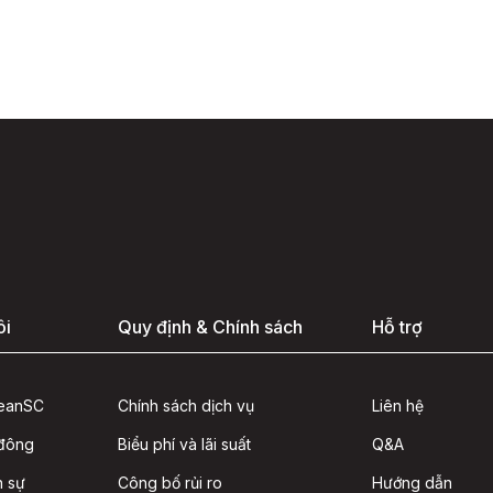
ôi
Quy định & Chính sách
Hỗ trợ
seanSC
Chính sách dịch vụ
Liên hệ
 đông
Biểu phí và lãi suất
Q&A
n sự
Công bố rủi ro
Hướng dẫn