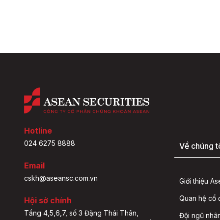
Hotline
024 6275 8888
Về chúng t
Email
cskh@aseansc.com.vn
Giới thiệu A
Quan hệ cổ
Hội sở chính
Tầng 4,5,6,7, số 3 Đặng Thái Thân,
Đội ngũ nhâ