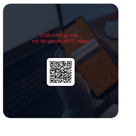
Chần chờ gi nữa ,
mở tài khoản eKYC ngay!