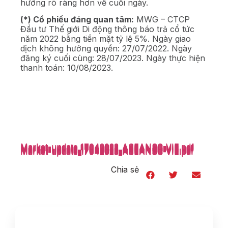
hướng rõ ràng hơn về cuối ngày.
(*) Cổ phiếu đáng quan tâm:
MWG – CTCP
Đầu tư Thế giới Di động thông báo trả cổ tức
năm 2022 bằng tiền mặt tỷ lệ 5%. Ngày giao
dịch không hưởng quyền: 27/07/2022. Ngày
đăng ký cuối cùng: 28/07/2023. Ngày thực hiện
thanh toán: 10/08/2023.
Market-update_17042023_ASEANSC-VIE.pdf
Market-update_17042023_ASEANSC-VIE.pdf
Market-update_17042023_ASEANSC-VIE.pdf
Market-update_17042023_ASEANSC-VIE.pdf
Market-update_17042023_ASEANSC-VIE.pdf
Market-update_17042023_ASEANSC-VIE.pdf
Market-update_17042023_ASEANSC-VIE.pdf
Market-update_17042023_ASEANSC-VIE.pdf
Market-update_17042023_ASEANSC-VIE.pdf
Market-update_17042023_ASEANSC-VIE.pdf
Market-update_17042023_ASEANSC-VIE.pdf
Market-update_17042023_ASEANSC-VIE.pdf
Chia sẻ