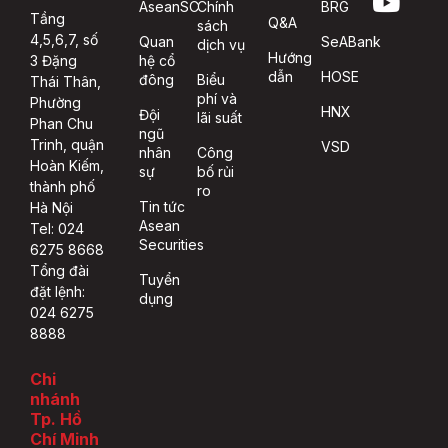
AseanSC
Chính
BRG
Tầng
Q&A
sách
4,5,6,7, số
Quan
SeABank
dịch vụ
Hướng
hệ cổ
3 Đặng
dẫn
HOSE
đông
Biểu
Thái Thân,
phí và
Phường
HNX
Đội
lãi suất
Phan Chu
ngũ
Trinh, quận
VSD
nhân
Công
Hoàn Kiếm,
sự
bố rủi
thành phố
ro
Tin tức
Hà Nội
Asean
Tel: 024
Securities
6275 8668
Tổng đài
Tuyển
đặt lệnh:
dụng
024 6275
8888
Chi
nhánh
Tp. Hồ
Chí Minh