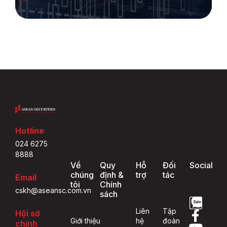
Hotline
024 6275
8888
Về
Quy
Hỗ
Đối
Social
chúng
định &
trợ
tác
Email
tôi
Chính
cskh@aseansc.com.vn
sách
Liên
Tập
Hội sở
Giới thiệu
hệ
đoàn
chính