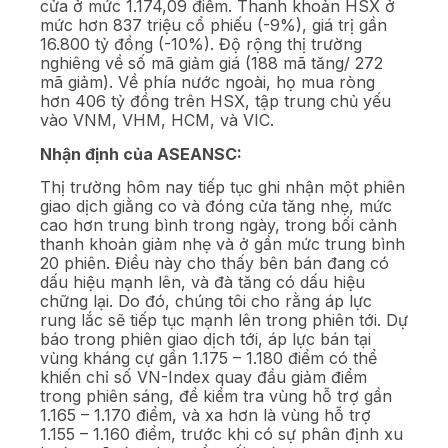
cửa ở mức 1.174,09 điểm. Thanh khoản HSX ở
mức hơn 837 triệu cổ phiếu (-9%), giá trị gần
16.800 tỷ đồng (-10%). Độ rộng thị trường
nghiêng về số mã giảm giá (188 mã tăng/ 272
mã giảm). Về phía nước ngoài, họ mua ròng
hơn 406 tỷ đồng trên HSX, tập trung chủ yếu
vào VNM, VHM, HCM, và VIC.
Nhận định của ASEANSC:
Thị trường hôm nay tiếp tục ghi nhận một phiên
giao dịch giằng co và đóng cửa tăng nhẹ, mức
cao hơn trung bình trong ngày, trong bối cảnh
thanh khoản giảm nhẹ và ở gần mức trung bình
20 phiên. Điều này cho thấy bên bán đang có
dấu hiệu mạnh lên, và đà tăng có dấu hiệu
chững lại. Do đó, chúng tôi cho rằng áp lực
rung lắc sẽ tiếp tục mạnh lên trong phiên tới. Dự
báo trong phiên giao dịch tới, áp lực bán tại
vùng kháng cự gần 1.175 – 1.180 điểm có thể
khiến chỉ số VN-Index quay đầu giảm điểm
trong phiên sáng, để kiểm tra vùng hỗ trợ gần
1.165 – 1.170 điểm, và xa hơn là vùng hỗ trợ
1.155 – 1.160 điểm, trước khi có sự phân định xu