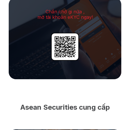
Chần chờ gi nữa ,
mở tài khoản eKYC ngay!
Asean Securities cung cấp