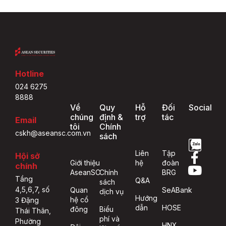
Hotline
024 6275
8888
Về
Quy
Hỗ
Đối
Social
chúng
định &
trợ
tác
Email
tôi
Chính
cskh@aseansc.com.vn
sách
Liên
Tập
Hội sở
Giới thiệu
hệ
đoàn
chính
AseanSC
Chính
BRG
Tầng
Q&A
sách
4,5,6,7, số
Quan
SeABank
dịch vụ
Hướng
hệ cổ
3 Đặng
dẫn
HOSE
đông
Biểu
Thái Thân,
phí và
Phường
HNX