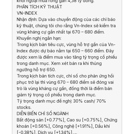
khối ngoại mua ròng gần 4,38 tỷ đồng.
PHÂN TÍCH KỸ THUẬT
VN-INDEX
Nhận định: Dựa vào chuyển động của các chỉ báo
kỹ thuật, chúng tôi cho rằng Vn-Index sẽ kiểm tra
vùng kháng cự gần nhất tại 670 – 680 điểm.
Khuyến nghị ngắn hạn:
Trong kịch bản tiêu cực, vùng hỗ trợ gần của Vn-
Index được dự báo nằm tại 650 – 660 điểm. Đây
được xem là điểm mua vào tăng tỷ trọng cổ phiếu
trong danh mục. Xem xét bán ra khi thủng
ngưỡng hỗ trợ 650.
Trong kịch bản tích cực, chỉ số cho phản ứng hồi
phục trở lại thì vùng 670 – 680 điểm sẽ đóng vai
trò là vùng kháng cự gần, đồng thời là điểm bán
giảm tỷ trọng cổ phiếu trong danh mục.
Tỷ trọng danh mục đề nghị: 30% cash/ 70%
stocks.
DIỄN BIẾN CHỈ SỐ NGÀNH
Bất động sản [+0.77%], Cao su [+0.75%], Chứng
khoán [+0.56%], Công nghệ [+1.91%], Dầu khí
[-0.38%], Dịch vụ [+1.34%],…