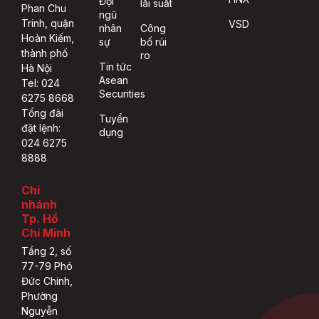
Đội
lãi suất
Phan Chu
ngũ
Trinh, quận
VSD
nhân
Công
Hoàn Kiếm,
sự
bố rủi
thành phố
ro
Tin tức
Hà Nội
Asean
Tel: 024
Securities
6275 8668
Tổng đài
Tuyển
đặt lệnh:
dụng
024 6275
8888
Chi
nhánh
Tp. Hồ
Chí Minh
Tầng 2, số
77-79 Phó
Đức Chính,
Phường
Nguyễn