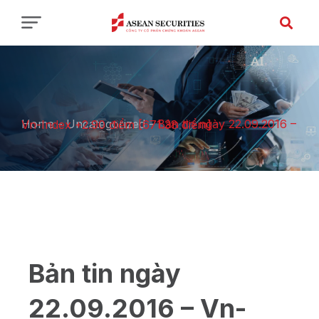
Home
-
Uncategorized
-
Bản tin ngày 22.09.2016 – Vn-Index +2.90 điểm [671.38 điểm]
Bản tin ngày
22.09.2016 – Vn-