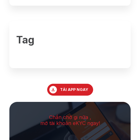
Tag
TẢI APP NGAY
Chần chờ gi nữa ,
mở tài khoản eKYC ngay!