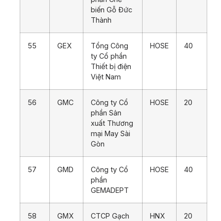
biến Gỗ Đức
Thành
55
GEX
Tổng Công
HOSE
40
ty Cổ phần
Thiết bị điện
Việt Nam
56
GMC
Công ty Cổ
HOSE
20
phần Sản
xuất Thương
mại May Sài
Gòn
57
GMD
Công ty Cổ
HOSE
40
phần
GEMADEPT
58
GMX
CTCP Gạch
HNX
20