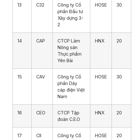
13
C32
Công ty Cổ
HOSE
30
phần Đầu tư
Xây dựng 3-
2
14
CAP
CTCP Lâm
HNX
20
Nông sản
Thực phẩm
Yên Bái
15
CAV
Công ty Cổ
HOSE
30
phần Dây
cáp điện Việt
Nam
16
CEO
CTCP Tập
HNX
20
đoàn C.E.O
17
CII
Công ty Cổ
HOSE
20