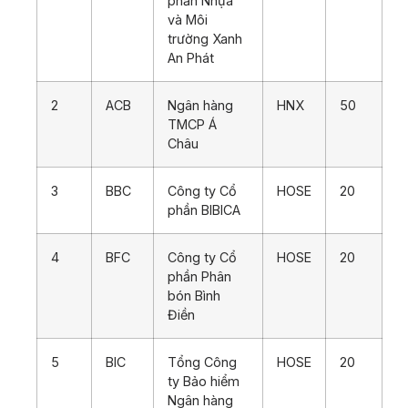
phần Nhựa
và Môi
trường Xanh
An Phát
2
ACB
Ngân hàng
HNX
50
TMCP Á
Châu
3
BBC
Công ty Cổ
HOSE
20
phần BIBICA
4
BFC
Công ty Cổ
HOSE
20
phần Phân
bón Bình
Điền
5
BIC
Tổng Công
HOSE
20
ty Bảo hiểm
Ngân hàng