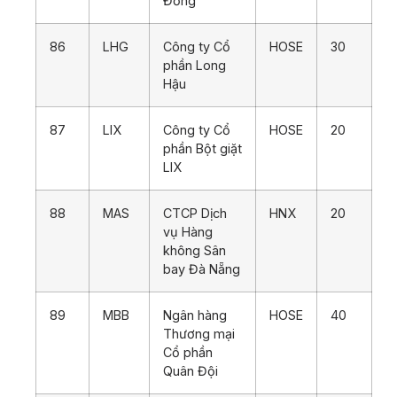
Đồng
86
LHG
Công ty Cổ
HOSE
30
phần Long
Hậu
87
LIX
Công ty Cổ
HOSE
20
phần Bột giặt
LIX
88
MAS
CTCP Dịch
HNX
20
vụ Hàng
không Sân
bay Đà Nẵng
89
MBB
Ngân hàng
HOSE
40
Thương mại
Cổ phần
Quân Đội