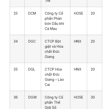
Tre
33
DCM
Công ty Cổ
HOSE
20
phần Phân
bón Dầu khí
Cà Mau
34
DGC
CTCP Bột
HNX
20
giặt và Hóa
chất Đức
Giang
35
DGL
CTCP Hóa
HNX
20
chất Đức
Giang – Lào
Cai
36
DGW
Công ty Cổ
HOSE
30
phần Thế
Giới Số