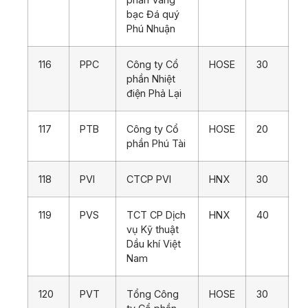
bạc Đá quý
Phú Nhuận
116
PPC
Công ty Cổ
HOSE
30
phần Nhiệt
điện Phả Lại
117
PTB
Công ty Cổ
HOSE
20
phần Phú Tài
118
PVI
CTCP PVI
HNX
30
119
PVS
TCT CP Dịch
HNX
40
vụ Kỹ thuật
Dầu khí Việt
Nam
120
PVT
Tổng Công
HOSE
30