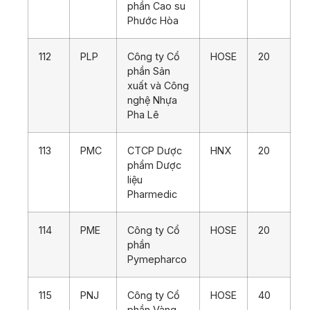
phần Cao su
Phước Hòa
112
PLP
Công ty Cổ
HOSE
20
phần Sản
xuất và Công
nghệ Nhựa
Pha Lê
113
PMC
CTCP Dược
HNX
20
phẩm Dược
liệu
Pharmedic
114
PME
Công ty Cổ
HOSE
20
phần
Pymepharco
115
PNJ
Công ty Cổ
HOSE
40
phần Vàng