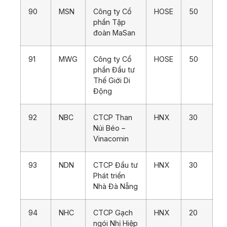
90
MSN
Công ty Cổ
HOSE
50
phần Tập
đoàn MaSan
91
MWG
Công ty Cổ
HOSE
50
phần Đầu tư
Thế Giới Di
Động
92
NBC
CTCP Than
HNX
30
Núi Béo –
Vinacomin
93
NDN
CTCP Đầu tư
HNX
30
Phát triển
Nhà Đà Nẵng
94
NHC
CTCP Gạch
HNX
20
ngói Nhị Hiệp