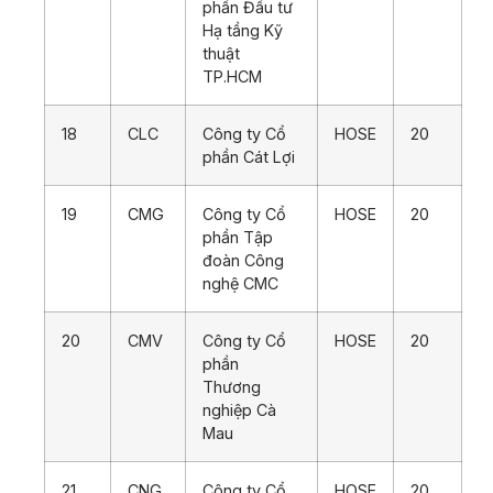
phần Đầu tư
Hạ tầng Kỹ
thuật
TP.HCM
18
CLC
Công ty Cổ
HOSE
20
phần Cát Lợi
19
CMG
Công ty Cổ
HOSE
20
phần Tập
đoàn Công
nghệ CMC
20
CMV
Công ty Cổ
HOSE
20
phần
Thương
nghiệp Cà
Mau
21
CNG
Công ty Cổ
HOSE
20