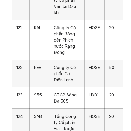
ty Cổ phần
Vận tải Dầu
khí
121
RAL
Công ty Cổ
HOSE
20
phần Bóng
đèn Phích
nước Rạng
Đông
122
REE
Công ty Cổ
HOSE
50
phần Cơ
Điện Lạnh
123
S55
CTCP Sông
HNX
20
Đà 505
124
SAB
Tổng Công
HOSE
20
ty Cổ phần
Bia – Rượu –