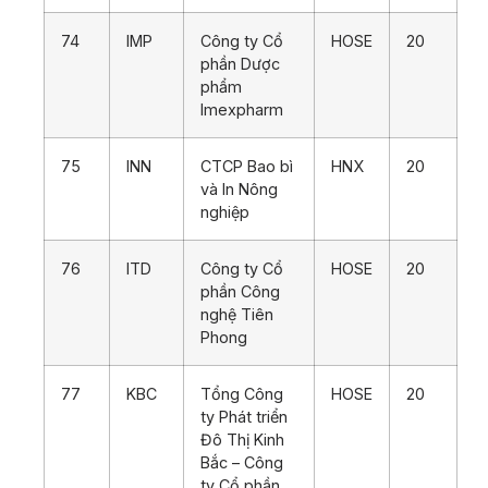
74
IMP
Công ty Cổ
HOSE
20
phần Dược
phẩm
Imexpharm
75
INN
CTCP Bao bì
HNX
20
và In Nông
nghiệp
76
ITD
Công ty Cổ
HOSE
20
phần Công
nghệ Tiên
Phong
77
KBC
Tổng Công
HOSE
20
ty Phát triển
Đô Thị Kinh
Bắc – Công
ty Cổ phần