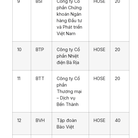
9
BSI
Công ty Cổ
HOSE
20
phần Chứng
khoán Ngân
hàng Đầu tư
và Phát triển
Việt Nam
10
BTP
Công ty Cổ
HOSE
20
phần Nhiệt
điện Bà Rịa
11
BTT
Công ty Cổ
HOSE
20
phần
Thương mại
– Dịch vụ
Bến Thành
12
BVH
Tập đoàn
HOSE
40
Bảo Việt