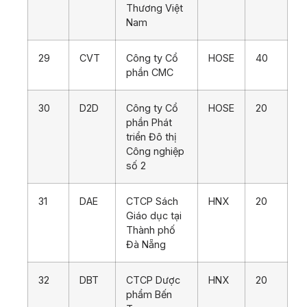
Thương Việt
Nam
29
CVT
Công ty Cổ
HOSE
40
phần CMC
30
D2D
Công ty Cổ
HOSE
20
phần Phát
triển Đô thị
Công nghiệp
số 2
31
DAE
CTCP Sách
HNX
20
Giáo dục tại
Thành phố
Đà Nẵng
32
DBT
CTCP Dược
HNX
20
phẩm Bến