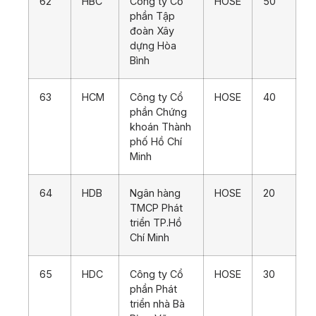
62
HBC
Công ty Cổ
HOSE
50
phần Tập
đoàn Xây
dựng Hòa
Bình
63
HCM
Công ty Cổ
HOSE
40
phần Chứng
khoán Thành
phố Hồ Chí
Minh
64
HDB
Ngân hàng
HOSE
20
TMCP Phát
triển TP.Hồ
Chí Minh
65
HDC
Công ty Cổ
HOSE
30
phần Phát
triển nhà Bà