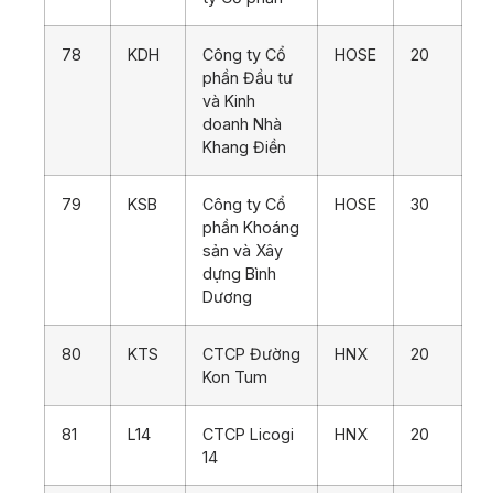
78
KDH
Công ty Cổ
HOSE
20
phần Đầu tư
và Kinh
doanh Nhà
Khang Điền
79
KSB
Công ty Cổ
HOSE
30
phần Khoáng
sản và Xây
dựng Bình
Dương
80
KTS
CTCP Đường
HNX
20
Kon Tum
81
L14
CTCP Licogi
HNX
20
14