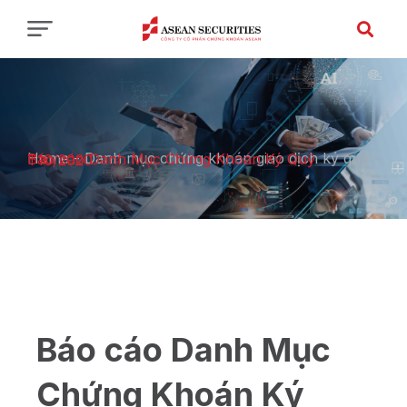
Home
-
Danh mục chứng khoán giao dịch ký quỹ
-
Báo cáo Danh Mục Chứng Khoán Ký Quỹ T10/2020
Báo cáo Danh Mục
Chứng Khoán Ký