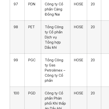
97
PDN
Công ty Cổ
HOSE
20
phần Cảng
Đồng Nai
98
PET
Tổng Công
HOSE
20
ty Cổ phần
Dịch vụ
Tổng hợp
Dầu khí
99
PGC
Tổng Công
HOSE
20
ty Gas
Petrolimex –
Công ty Cổ
phần
100
PGD
Công ty Cổ
HOSE
20
phần Phân
phối Khí thấp
áp Dầu khí