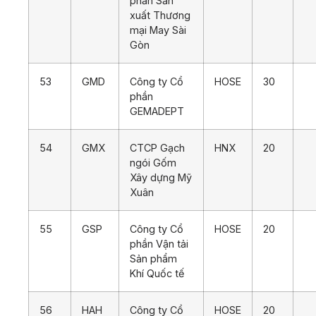
phần Sản
xuất Thương
mại May Sài
Gòn
53
GMD
Công ty Cổ
HOSE
30
phần
GEMADEPT
54
GMX
CTCP Gạch
HNX
20
ngói Gốm
Xây dựng Mỹ
Xuân
55
GSP
Công ty Cổ
HOSE
20
phần Vận tải
Sản phẩm
Khí Quốc tế
56
HAH
Công ty Cổ
HOSE
20