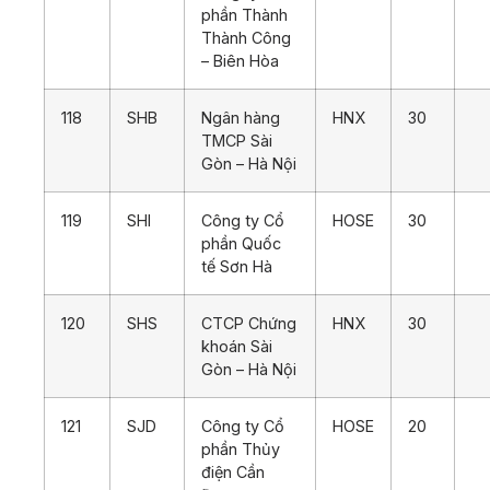
phần Thành
Thành Công
– Biên Hòa
118
SHB
Ngân hàng
HNX
30
TMCP Sài
Gòn – Hà Nội
119
SHI
Công ty Cổ
HOSE
30
phần Quốc
tế Sơn Hà
120
SHS
CTCP Chứng
HNX
30
khoán Sài
Gòn – Hà Nội
121
SJD
Công ty Cổ
HOSE
20
phần Thủy
điện Cần