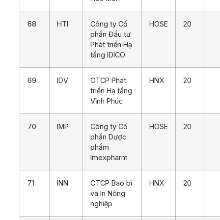
68
HTI
Công ty Cổ
HOSE
20
phần Đầu tư
Phát triển Hạ
tầng IDICO
69
IDV
CTCP Phát
HNX
20
triển Hạ tầng
Vĩnh Phúc
70
IMP
Công ty Cổ
HOSE
20
phần Dược
phẩm
Imexpharm
71
INN
CTCP Bao bì
HNX
20
và In Nông
nghiệp