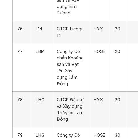
dựng Bình
Dương
76
L14
CTCP Licogi
HNX
20
14
77
LBM
Công ty Cổ
HOSE
20
phần Khoáng
sản và Vật
liệu Xây
dựng Lâm
Đồng
78
LHC
CTCP Đầu tư
HNX
20
và Xây dựng
Thủy lợi Lâm
Đồng
79
LHG
Công ty Cổ
HOSE
30