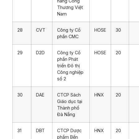
hàng Công
Thương Việt
Nam
28
CVT
Công ty Cổ
HOSE
30
phần CMC
29
D2D
Công ty Cổ
HOSE
20
phần Phát
triển Đô thị
Công nghiệp
số 2
30
DAE
CTCP Sách
HNX
20
Giáo dục tại
Thành phố
Đà Nẵng
31
DBT
CTCP Dược
HNX
20
phẩm Bến