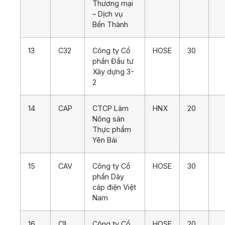
Thương mại
– Dịch vụ
Bến Thành
13
C32
Công ty Cổ
HOSE
30
phần Đầu tư
Xây dựng 3-
2
14
CAP
CTCP Lâm
HNX
20
Nông sản
Thực phẩm
Yên Bái
15
CAV
Công ty Cổ
HOSE
30
phần Dây
cáp điện Việt
Nam
16
CII
Công ty Cổ
HOSE
20