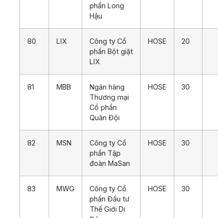
phần Long
Hậu
80
LIX
Công ty Cổ
HOSE
20
phần Bột giặt
LIX
81
MBB
Ngân hàng
HOSE
30
Thương mại
Cổ phần
Quân Đội
82
MSN
Công ty Cổ
HOSE
30
phần Tập
đoàn MaSan
83
MWG
Công ty Cổ
HOSE
30
phần Đầu tư
Thế Giới Di