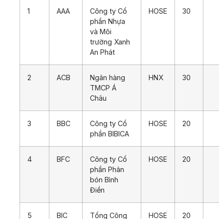
1
AAA
Công ty Cổ
HOSE
30
phần Nhựa
và Môi
trường Xanh
An Phát
2
ACB
Ngân hàng
HNX
30
TMCP Á
Châu
3
BBC
Công ty Cổ
HOSE
20
phần BIBICA
4
BFC
Công ty Cổ
HOSE
20
phần Phân
bón Bình
Điền
5
BIC
Tổng Công
HOSE
20