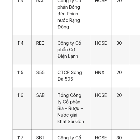
113
RAL
Công ty Cổ
HOSE
20
phần Bóng
đèn Phích
nước Rạng
Đông
114
REE
Công ty Cổ
HOSE
30
phần Cơ
Điện Lạnh
115
S55
CTCP Sông
HNX
20
Đà 505
116
SAB
Tổng Công
HOSE
20
ty Cổ phần
Bia – Rượu –
Nước giải
khát Sài Gòn
117
SBT
Công ty Cổ
HOSE
30