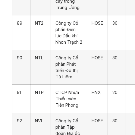
cây trồng
Trung Ương
89
NT2
Công ty Cổ
HOSE
30
phần Điện
lực Dầu khí
Nhơn Trạch 2
90
NTL
Công ty Cổ
HOSE
30
phần Phát
triển Đô thị
Từ Liêm
91
NTP
CTCP Nhựa
HNX
20
Thiếu niên
Tiền Phong
92
NVL
Công ty Cổ
HOSE
30
phần Tập
đoàn Địa ốc