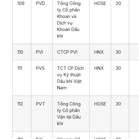
109
PVD
Tổng Công
HOSE
20
ty Cổ phần
Khoan và
Dịch vụ
Khoan Dầu
khí
110
PVI
CTCP PVI
HNX
30
111
PVS
TCT CP Dịch
HNX
30
vụ Kỹ thuật
Dầu khí Việt
Nam
112
PVT
Tổng Công
HOSE
30
ty Cổ phần
Vận tải Dầu
khí