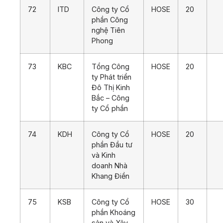
72
ITD
Công ty Cổ
HOSE
20
phần Công
nghệ Tiên
Phong
73
KBC
Tổng Công
HOSE
20
ty Phát triển
Đô Thị Kinh
Bắc – Công
ty Cổ phần
74
KDH
Công ty Cổ
HOSE
20
phần Đầu tư
và Kinh
doanh Nhà
Khang Điền
75
KSB
Công ty Cổ
HOSE
30
phần Khoáng
sản và Xây