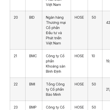
Việt Nam
20
BID
Ngân hàng
HOSE
50
Thương mại
42
Cổ phần
Đầu tư và
Phát triển
Việt Nam
21
BMC
Công ty Cổ
HOSE
10
phần
19
Khoáng sản
Bình Định
22
BMI
Tổng Công
HOSE
50
ty Cổ phần
21
Bảo Minh
23
BMP
Công ty Cổ
HOSE
50