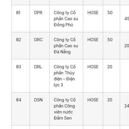
81
DPR
Công ty Cổ
HOSE
50
phần Cao su
4
Đồng Phú
82
DRC
Công ty Cổ
HOSE
50
phần Cao su
20
Đà Nẵng
83
DRL
Công ty Cổ
HOSE
20
1
phần Thủy
điện – Điện
lực 3
84
DSN
Công ty Cổ
HOSE
20
phần Công
24
viên nước
Đầm Sen