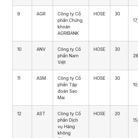
9
AGR
Công ty Cổ
HOSE
30
phần Chứng
17
khoán
AGRIBANK
10
ANV
Công ty Cổ
HOSE
30
phần Nam
28
Việt
11
ASM
Công ty Cổ
HOSE
30
phần Tập
10
đoàn Sao
Mai
12
AST
Công ty Cổ
HOSE
20
phần Dịch
15
vụ Hàng
không