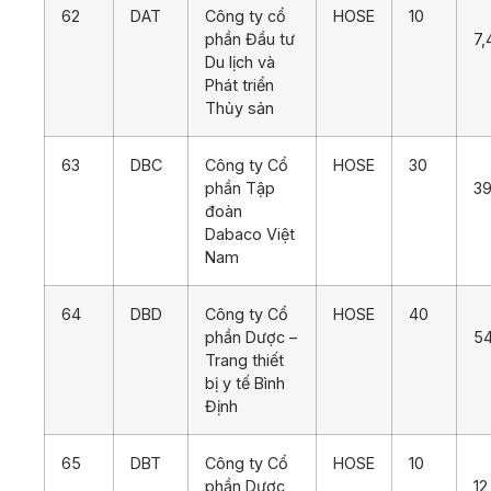
62
DAT
Công ty cổ
HOSE
10
phần Đầu tư
7,
Du lịch và
Phát triển
Thủy sản
63
DBC
Công ty Cổ
HOSE
30
phần Tập
39
đoàn
Dabaco Việt
Nam
64
DBD
Công ty Cổ
HOSE
40
phần Dược –
5
Trang thiết
bị y tế Bình
Định
65
DBT
Công ty Cổ
HOSE
10
phần Dược
12