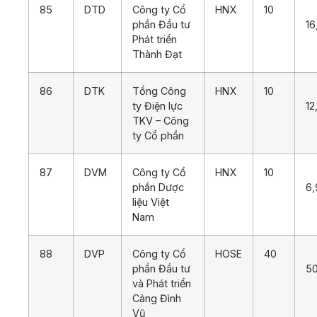
85
DTD
Công ty Cổ
HNX
10
phần Đầu tư
16
Phát triển
Thành Đạt
86
DTK
Tổng Công
HNX
10
ty Điện lực
12
TKV – Công
ty Cổ phần
87
DVM
Công ty Cổ
HNX
10
phần Dược
6,
liệu Việt
Nam
88
DVP
Công ty Cổ
HOSE
40
phần Đầu tư
5
và Phát triển
Cảng Đình
Vũ