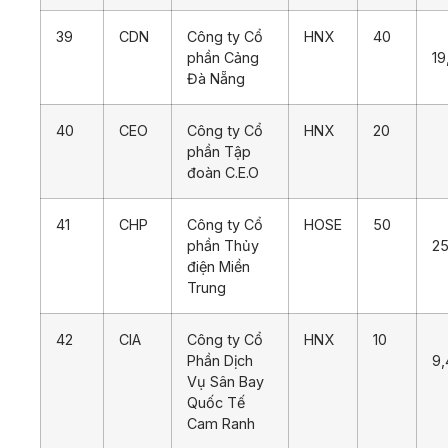
39
CDN
Công ty Cổ
HNX
40
phần Cảng
19
Đà Nẵng
40
CEO
Công ty Cổ
HNX
20
1
phần Tập
đoàn C.E.O
41
CHP
Công ty Cổ
HOSE
50
phần Thủy
25
điện Miền
Trung
42
CIA
Công ty Cổ
HNX
10
Phần Dịch
9,
Vụ Sân Bay
Quốc Tế
Cam Ranh