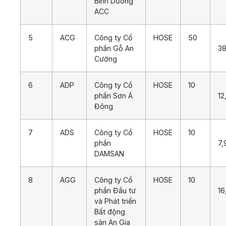
Bình Dương
ACC
5
ACG
Công ty Cổ
HOSE
50
phần Gỗ An
38
Cường
6
ADP
Công ty Cổ
HOSE
10
phần Sơn Á
12
Đông
7
ADS
Công ty Cổ
HOSE
10
phần
7,
DAMSAN
8
AGG
Công ty Cổ
HOSE
10
phần Đầu tư
16
và Phát triển
Bất động
sản An Gia