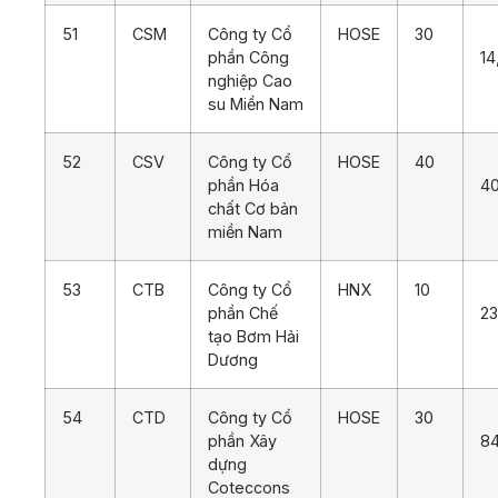
51
CSM
Công ty Cổ
HOSE
30
phần Công
14
nghiệp Cao
su Miền Nam
52
CSV
Công ty Cổ
HOSE
40
phần Hóa
4
chất Cơ bản
miền Nam
53
CTB
Công ty Cổ
HNX
10
phần Chế
23
tạo Bơm Hải
Dương
54
CTD
Công ty Cổ
HOSE
30
phần Xây
84
dựng
Coteccons