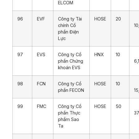
ELCOM
96
EVF
Công ty Tài
HOSE
20
chính Cổ
10
phần Điện
Lực
97
EVS
Công ty Cổ
HNX
10
phần Chứng
6,
khoán EVS
98
FCN
Công ty Cổ
HOSE
10
phần FECON
15
99
FMC
Công ty Cổ
HOSE
50
phần Thực
37
phẩm Sao
Ta