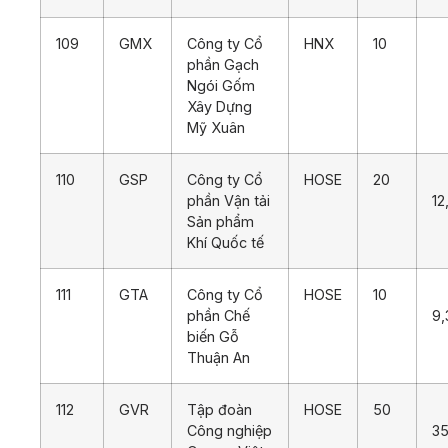
109
GMX
Công ty Cổ
HNX
10
1
phần Gạch
Ngói Gốm
Xây Dựng
Mỹ Xuân
110
GSP
Công ty Cổ
HOSE
20
phần Vận tải
12
Sản phẩm
Khí Quốc tế
111
GTA
Công ty Cổ
HOSE
10
phần Chế
9,
biến Gỗ
Thuận An
112
GVR
Tập đoàn
HOSE
50
Công nghiệp
35