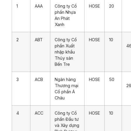
1
AAA
Công ty Cổ
HOSE
20
7
phần Nhựa
An Phát
Xanh
2
ABT
Công ty Cổ
HOSE
10
phần Xuất
46
nhập khẩu
Thủy sản
Bến Tre
3
ACB
Ngân hàng
HOSE
50
Thương mại
26
Cổ phần Á
Châu
4
ACC
Công ty Cổ
HOSE
10
1
phần Đầu tư
và Xây dựng