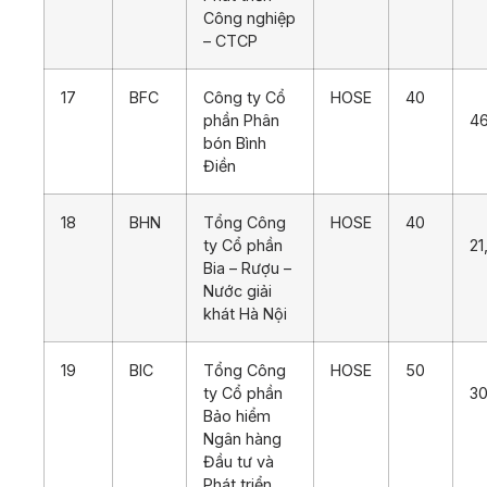
Công nghiệp
– CTCP
17
BFC
Công ty Cổ
HOSE
40
phần Phân
4
bón Bình
Điền
18
BHN
Tổng Công
HOSE
40
ty Cổ phần
21
Bia – Rượu –
Nước giải
khát Hà Nội
19
BIC
Tổng Công
HOSE
50
ty Cổ phần
30
Bảo hiểm
Ngân hàng
Đầu tư và
Phát triển