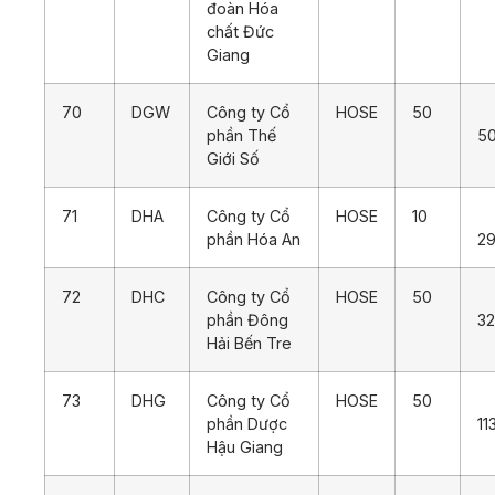
đoàn Hóa
chất Đức
Giang
70
DGW
Công ty Cổ
HOSE
50
phần Thế
5
Giới Số
71
DHA
Công ty Cổ
HOSE
10
phần Hóa An
29
72
DHC
Công ty Cổ
HOSE
50
phần Đông
32
Hải Bến Tre
73
DHG
Công ty Cổ
HOSE
50
phần Dược
11
Hậu Giang