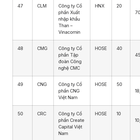
47
CLM
Công ty Cổ
HNX
20
phần Xuất
70
nhập khẩu
Than –
Vinacomin
48
CMG
Công ty Cổ
HOSE
40
phần Tập
4
đoàn Công
nghệ CMC
49
CNG
Công ty Cổ
HOSE
50
phần CNG
18
Việt Nam
50
CRC
Công ty Cổ
HOSE
10
phần Create
10
Capital Việt
Nam