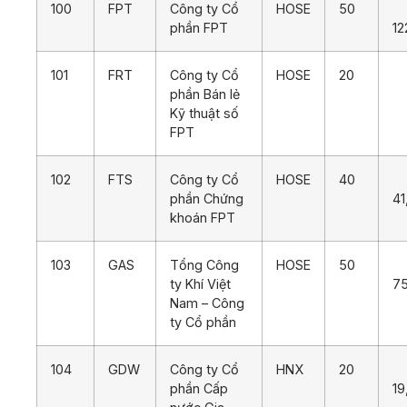
100
FPT
Công ty Cổ
HOSE
50
phần FPT
12
101
FRT
Công ty Cổ
HOSE
20
1
phần Bán lẻ
Kỹ thuật số
FPT
102
FTS
Công ty Cổ
HOSE
40
phần Chứng
41
khoán FPT
103
GAS
Tổng Công
HOSE
50
ty Khí Việt
7
Nam – Công
ty Cổ phần
104
GDW
Công ty Cổ
HNX
20
phần Cấp
19