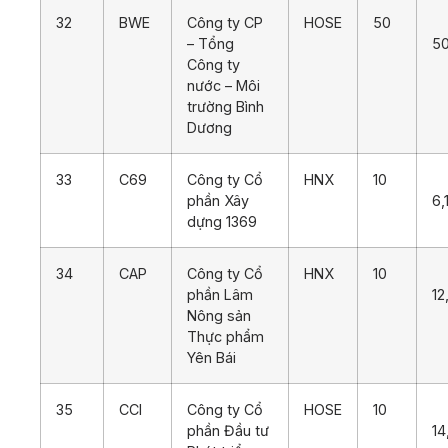
32
BWE
Công ty CP
HOSE
50
– Tổng
5
Công ty
nước – Môi
trường Bình
Dương
33
C69
Công ty Cổ
HNX
10
phần Xây
6,
dựng 1369
34
CAP
Công ty Cổ
HNX
10
phần Lâm
12
Nông sản
Thực phẩm
Yên Bái
35
CCI
Công ty Cổ
HOSE
10
phần Đầu tư
14