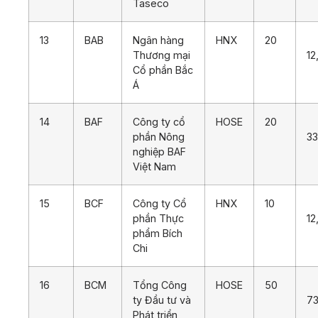
Taseco
13
BAB
Ngân hàng
HNX
20
Thương mại
12
Cổ phần Bắc
Á
14
BAF
Công ty cổ
HOSE
20
phần Nông
33
nghiệp BAF
Việt Nam
15
BCF
Công ty Cổ
HNX
10
phần Thực
12
phẩm Bích
Chi
16
BCM
Tổng Công
HOSE
50
ty Đầu tư và
73
Phát triển