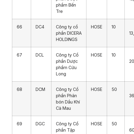
phẩm Bến
Tre
66
DC4
Công ty cổ
HOSE
10
phần DICERA
13
HOLDINGS
67
DCL
Công ty Cổ
HOSE
10
phần Dược
20
phẩm Cửu
Long
68
DCM
Công ty Cổ
HOSE
50
phần Phân
36
bón Dầu Khí
Cà Mau
69
DGC
Công ty Cổ
HOSE
50
phần Tập
6