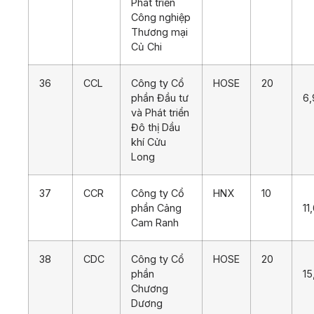
Phát triển
Công nghiệp
Thương mại
Củ Chi
36
CCL
Công ty Cổ
HOSE
20
phần Đầu tư
6,
và Phát triển
Đô thị Dầu
khí Cửu
Long
37
CCR
Công ty Cổ
HNX
10
phần Cảng
11
Cam Ranh
38
CDC
Công ty Cổ
HOSE
20
phần
15
Chương
Dương