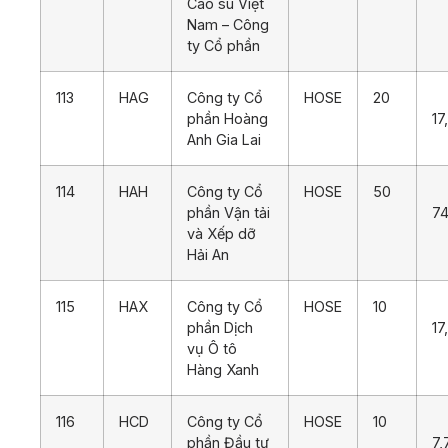
Cao su Việt
Nam – Công
ty Cổ phần
113
HAG
Công ty Cổ
HOSE
20
phần Hoàng
17
Anh Gia Lai
114
HAH
Công ty Cổ
HOSE
50
phần Vận tải
74
và Xếp dỡ
Hải An
115
HAX
Công ty Cổ
HOSE
10
phần Dịch
17
vụ Ô tô
Hàng Xanh
116
HCD
Công ty Cổ
HOSE
10
phần Đầu tư
7,