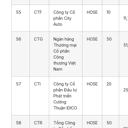
55
CTF
Công ty Cổ
HOSE
10
phần City
11
Auto
56
CTG
Ngân hàng
HOSE
50
Thương mại
51
Cổ phần
Công
thương Việt
Nam
57
CTI
Công ty Cổ
HOSE
20
phần Đầu tư
25
Phát triển
Cường
Thuận IDICO
58
CTR
Tổng Công
HOSE
50