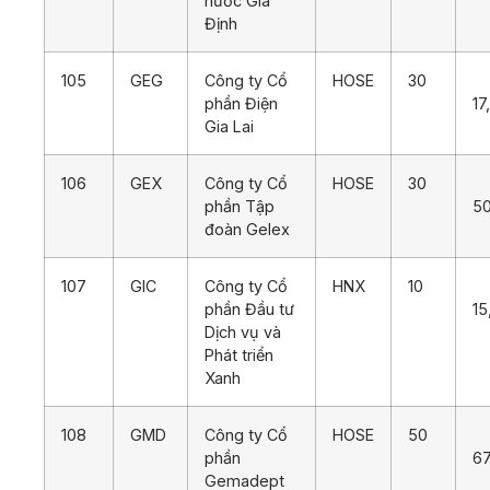
nước Gia
Định
105
GEG
Công ty Cổ
HOSE
30
phần Điện
17
Gia Lai
106
GEX
Công ty Cổ
HOSE
30
phần Tập
5
đoàn Gelex
107
GIC
Công ty Cổ
HNX
10
phần Đầu tư
15
Dịch vụ và
Phát triển
Xanh
108
GMD
Công ty Cổ
HOSE
50
phần
67
Gemadept