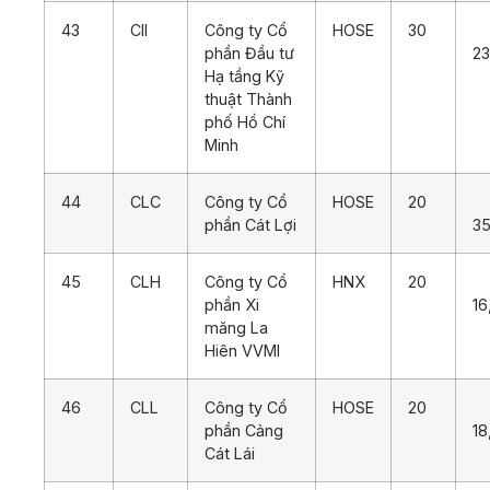
43
CII
Công ty Cổ
HOSE
30
phần Đầu tư
23
Hạ tầng Kỹ
thuật Thành
phố Hồ Chí
Minh
44
CLC
Công ty Cổ
HOSE
20
phần Cát Lợi
35
45
CLH
Công ty Cổ
HNX
20
phần Xi
16
măng La
Hiên VVMI
46
CLL
Công ty Cổ
HOSE
20
phần Cảng
18
Cát Lái