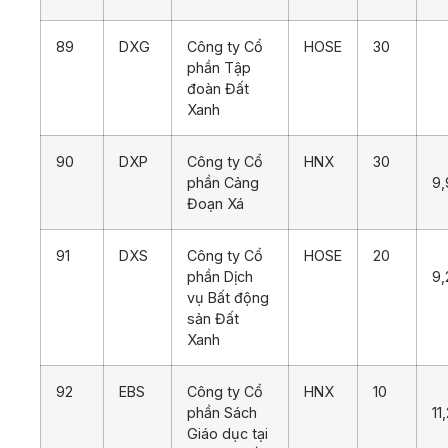
89
DXG
Công ty Cổ
HOSE
30
1
phần Tập
đoàn Đất
Xanh
90
DXP
Công ty Cổ
HNX
30
phần Cảng
9,
Đoạn Xá
91
DXS
Công ty Cổ
HOSE
20
phần Dịch
9,
vụ Bất động
sản Đất
Xanh
92
EBS
Công ty Cổ
HNX
10
phần Sách
11
Giáo dục tại