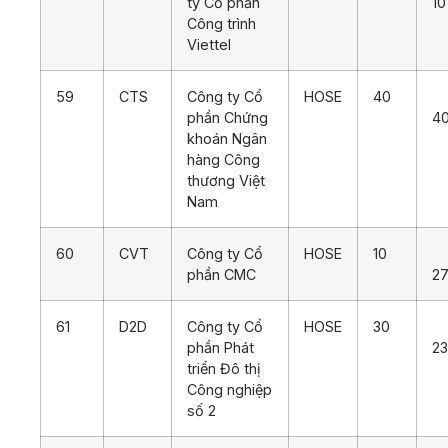
ty Cổ phần
10
Công trình
Viettel
59
CTS
Công ty Cổ
HOSE
40
phần Chứng
4
khoán Ngân
hàng Công
thương Việt
Nam
60
CVT
Công ty Cổ
HOSE
10
phần CMC
27
61
D2D
Công ty Cổ
HOSE
30
phần Phát
23
triển Đô thị
Công nghiệp
số 2