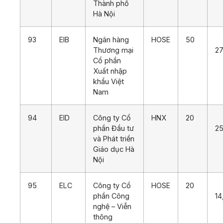
Thành phố
Hà Nội
93
EIB
Ngân hàng
HOSE
50
Thương mại
27
Cổ phần
Xuất nhập
khẩu Việt
Nam
94
EID
Công ty Cổ
HNX
20
phần Đầu tư
25
và Phát triển
Giáo dục Hà
Nội
95
ELC
Công ty Cổ
HOSE
20
phần Công
14
nghệ – Viễn
thông