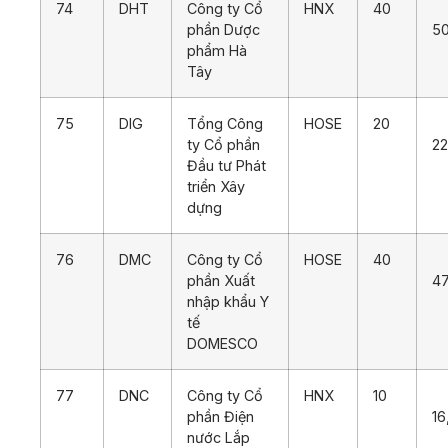
74
DHT
Công ty Cổ
HNX
40
phần Dược
5
phẩm Hà
Tây
75
DIG
Tổng Công
HOSE
20
ty Cổ phần
22
Đầu tư Phát
triển Xây
dựng
76
DMC
Công ty Cổ
HOSE
40
phần Xuất
47
nhập khẩu Y
tế
DOMESCO
77
DNC
Công ty Cổ
HNX
10
phần Điện
16
nước Lắp