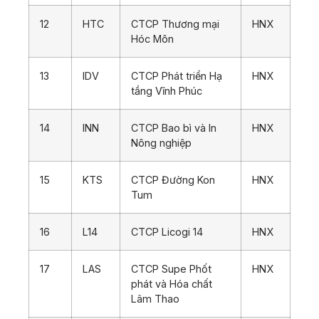
12
HTC
CTCP Thương mại
HNX
Hóc Môn
13
IDV
CTCP Phát triển Hạ
HNX
tầng Vĩnh Phúc
14
INN
CTCP Bao bì và In
HNX
Nông nghiệp
15
KTS
CTCP Đường Kon
HNX
Tum
16
L14
CTCP Licogi 14
HNX
17
LAS
CTCP Supe Phốt
HNX
phát và Hóa chất
Lâm Thao