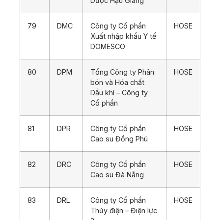
Dược Hậu Giang
79
DMC
Công ty Cổ phần
HOSE
Xuất nhập khẩu Y tế
DOMESCO
80
DPM
Tổng Công ty Phân
HOSE
bón và Hóa chất
Dầu khí – Công ty
Cổ phần
81
DPR
Công ty Cổ phần
HOSE
Cao su Đồng Phú
82
DRC
Công ty Cổ phần
HOSE
Cao su Đà Nẵng
83
DRL
Công ty Cổ phần
HOSE
Thủy điện – Điện lực