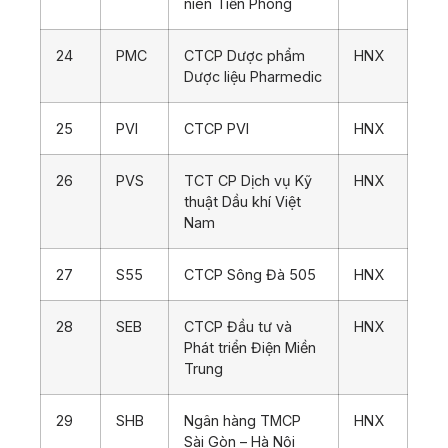
niên Tiền Phong
24
PMC
CTCP Dược phẩm
HNX
Dược liệu Pharmedic
25
PVI
CTCP PVI
HNX
26
PVS
TCT CP Dịch vụ Kỹ
HNX
thuật Dầu khí Việt
Nam
27
S55
CTCP Sông Đà 505
HNX
28
SEB
CTCP Đầu tư và
HNX
Phát triển Điện Miền
Trung
29
SHB
Ngân hàng TMCP
HNX
Sài Gòn – Hà Nội