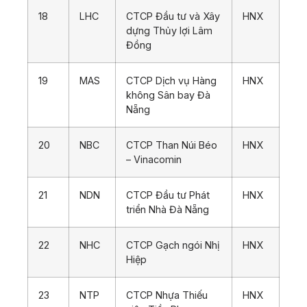
18
LHC
CTCP Đầu tư và Xây
HNX
dựng Thủy lợi Lâm
Đồng
19
MAS
CTCP Dịch vụ Hàng
HNX
không Sân bay Đà
Nẵng
20
NBC
CTCP Than Núi Béo
HNX
– Vinacomin
21
NDN
CTCP Đầu tư Phát
HNX
triển Nhà Đà Nẵng
22
NHC
CTCP Gạch ngói Nhị
HNX
Hiệp
23
NTP
CTCP Nhựa Thiếu
HNX