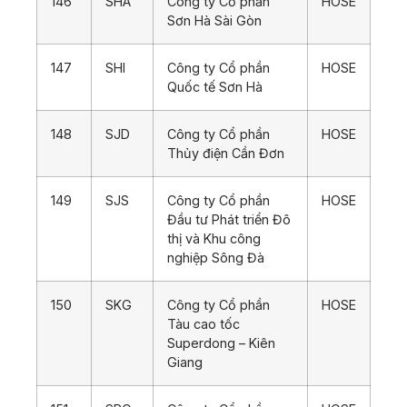
146
SHA
Công ty Cổ phần
HOSE
Sơn Hà Sài Gòn
147
SHI
Công ty Cổ phần
HOSE
Quốc tế Sơn Hà
148
SJD
Công ty Cổ phần
HOSE
Thủy điện Cần Đơn
149
SJS
Công ty Cổ phần
HOSE
Đầu tư Phát triển Đô
thị và Khu công
nghiệp Sông Đà
150
SKG
Công ty Cổ phần
HOSE
Tàu cao tốc
Superdong – Kiên
Giang