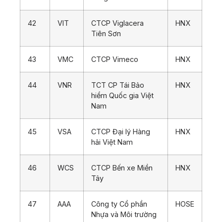
42
VIT
CTCP Viglacera
HNX
Tiên Sơn
43
VMC
CTCP Vimeco
HNX
44
VNR
TCT CP Tái Bảo
HNX
hiểm Quốc gia Việt
Nam
45
VSA
CTCP Đại lý Hàng
HNX
hải Việt Nam
46
WCS
CTCP Bến xe Miền
HNX
Tây
47
AAA
Công ty Cổ phần
HOSE
Nhựa và Môi trường