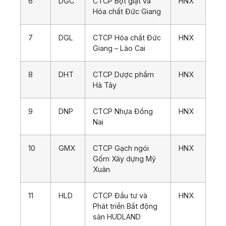
6
DGC
CTCP Bột giặt và
HNX
Hóa chất Đức Giang
7
DGL
CTCP Hóa chất Đức
HNX
Giang – Lào Cai
8
DHT
CTCP Dược phẩm
HNX
Hà Tây
9
DNP
CTCP Nhựa Đồng
HNX
Nai
10
GMX
CTCP Gạch ngói
HNX
Gốm Xây dựng Mỹ
Xuân
11
HLD
CTCP Đầu tư và
HNX
Phát triển Bất động
sản HUDLAND