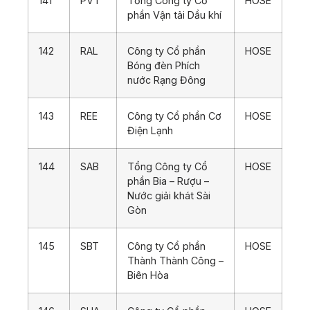
141
PVT
Tổng Công ty Cổ
HOSE
phần Vận tải Dầu khí
142
RAL
Công ty Cổ phần
HOSE
Bóng đèn Phích
nước Rạng Đông
143
REE
Công ty Cổ phần Cơ
HOSE
Điện Lạnh
144
SAB
Tổng Công ty Cổ
HOSE
phần Bia – Rượu –
Nước giải khát Sài
Gòn
145
SBT
Công ty Cổ phần
HOSE
Thành Thành Công –
Biên Hòa