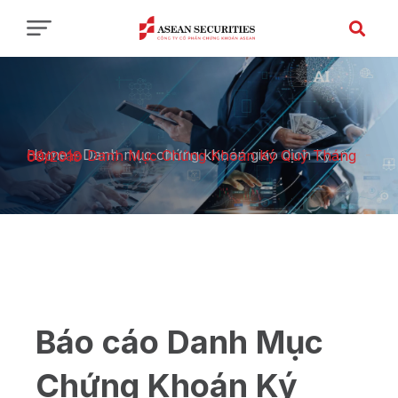
Home
-
Danh mục chứng khoán giao dịch ký quỹ
-
Báo cáo Danh Mục Chứng Khoán Ký Quỹ Tháng 09/2019
Báo cáo Danh Mục
Chứng Khoán Ký