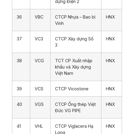
dựng Điện 2
36
VBC
CTCP Nhựa – Bao bì
HNX
Vinh
37
VC3
CTCP Xây dựng Số
HNX
3
38
VCG
TCT CP Xuất nhập
HNX
khẩu và Xây dựng
Việt Nam
39
VCS
CTCP Vicostone
HNX
40
VGS
CTCP Ống thép Việt
HNX
Đức VG PIPE
41
VHL
CTCP Viglacera Hạ
HNX
Long