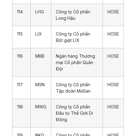
114
LHG
Công ty Cổ phần
HOSE
Long Hậu
115
LIX
Công ty Cổ phần
HOSE
Bột giặt LIX
116
MBB
Ngân hàng Thương
HOSE
mại Cổ phần Quân
Đội
117
MSN
Công ty Cổ phần
HOSE
Tập đoàn MaSan
118
MWG
Công ty Cổ phần
HOSE
Đầu tư Thế Giới Di
Động
119
NKG
Công ty Cổ phần
HOSE