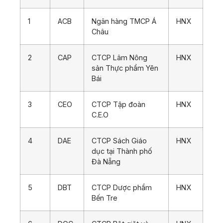
1
ACB
Ngân hàng TMCP Á
HNX
Châu
2
CAP
CTCP Lâm Nông
HNX
sản Thực phẩm Yên
Bái
3
CEO
CTCP Tập đoàn
HNX
C.E.O
4
DAE
CTCP Sách Giáo
HNX
dục tại Thành phố
Đà Nẵng
5
DBT
CTCP Dược phẩm
HNX
Bến Tre