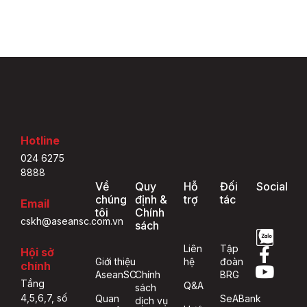
Hotline
024 6275
8888
Về
Quy
Hỗ
Đối
Social
chúng
định &
trợ
tác
Email
tôi
Chính
cskh@aseansc.com.vn
sách
Liên
Tập
Hội sở
Giới thiệu
hệ
đoàn
chính
AseanSC
Chính
BRG
Tầng
Q&A
sách
4,5,6,7, số
Quan
SeABank
dịch vụ