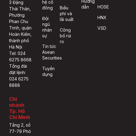
Hướng
hệ cổ
3 Đặng
dẫn
HOSE
đông
Biểu
Thái Thân,
phí và
Phường
HNX
Đội
lãi suất
Phan Chu
ngũ
Trinh, quận
VSD
nhân
Công
Hoàn Kiếm,
sự
bố rủi
thành phố
ro
Tin tức
Hà Nội
Asean
Tel: 024
Securities
6275 8668
Tổng đài
Tuyển
đặt lệnh:
dụng
024 6275
8888
Chi
nhánh
Tp. Hồ
Chí Minh
Tầng 2, số
77-79 Phó