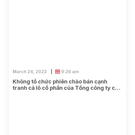
March 24, 2023
9:26 am
Không tổ chức phiên chào bán cạnh
tranh cả lô cổ phần của Tổng công ty cổ
phần Điện tử và Tin học Việt Nam do
SCIC sở hữu