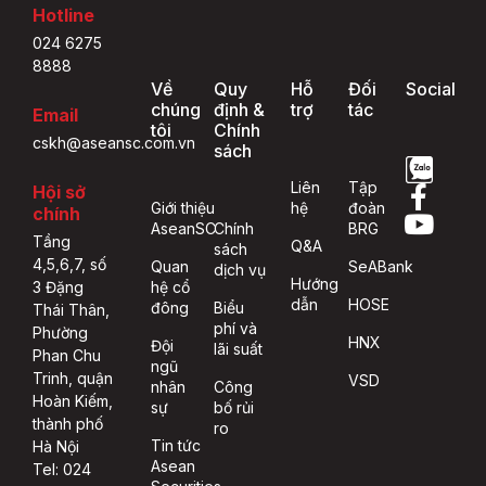
Hotline
024 6275
8888
Về
Quy
Hỗ
Đối
Social
chúng
định &
trợ
tác
Email
tôi
Chính
cskh@aseansc.com.vn
sách
Liên
Tập
Hội sở
Giới thiệu
hệ
đoàn
chính
AseanSC
Chính
BRG
Tầng
Q&A
sách
4,5,6,7, số
Quan
SeABank
dịch vụ
Hướng
hệ cổ
3 Đặng
dẫn
HOSE
đông
Biểu
Thái Thân,
phí và
Phường
HNX
Đội
lãi suất
Phan Chu
ngũ
Trinh, quận
VSD
nhân
Công
Hoàn Kiếm,
sự
bố rủi
thành phố
ro
Tin tức
Hà Nội
Asean
Tel: 024