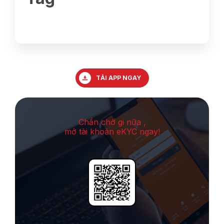
TẢI APP NGAY
Chần chờ gi nữa ,
mở tài khoản eKYC ngay!