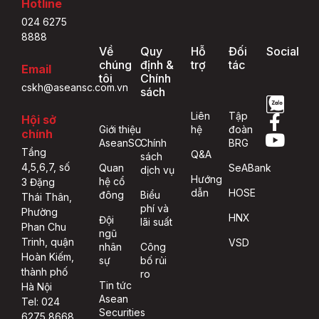
Hotline
024 6275
8888
Về
Quy
Hỗ
Đối
Social
chúng
định &
trợ
tác
Email
tôi
Chính
cskh@aseansc.com.vn
sách
Liên
Tập
Hội sở
Giới thiệu
hệ
đoàn
chính
AseanSC
Chính
BRG
Tầng
Q&A
sách
4,5,6,7, số
Quan
SeABank
dịch vụ
Hướng
hệ cổ
3 Đặng
dẫn
HOSE
đông
Biểu
Thái Thân,
phí và
Phường
HNX
Đội
lãi suất
Phan Chu
ngũ
Trinh, quận
VSD
nhân
Công
Hoàn Kiếm,
sự
bố rủi
thành phố
ro
Tin tức
Hà Nội
Asean
Tel: 024
Securities
6275 8668