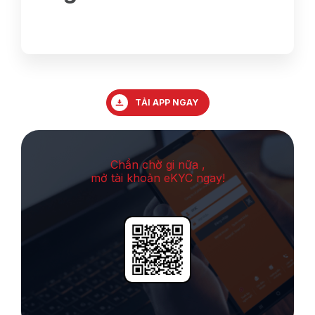
TẢI APP NGAY
Chần chờ gi nữa ,
mở tài khoản eKYC ngay!