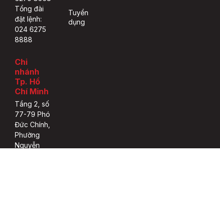
Tổng đài
Tuyển
đặt lệnh:
dụng
024 6275
8888
Chi
nhánh
Tp. Hồ
Chí Minh
Tầng 2, số
77-79 Phó
Đức Chính,
Phường
Nguyễn
Thái Bình,
quận 1,
thành phố
Hồ Chí
Minh.
Tel: 028
3933 0308