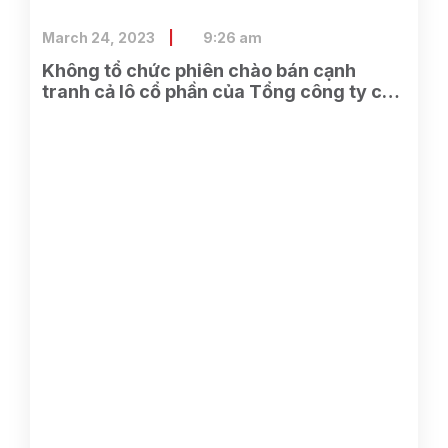
March 24, 2023
9:26 am
Không tổ chức phiên chào bán cạnh
tranh cả lô cổ phần của Tổng công ty cổ
phần Điện tử và Tin học Việt Nam do
SCIC sở hữu