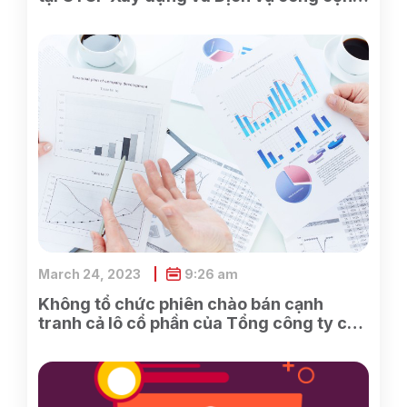
Bình Dương
March 24, 2023
9:26 am
Không tổ chức phiên chào bán cạnh
tranh cả lô cổ phần của Tổng công ty cổ
phần Điện tử và Tin học Việt Nam do
SCIC sở hữu