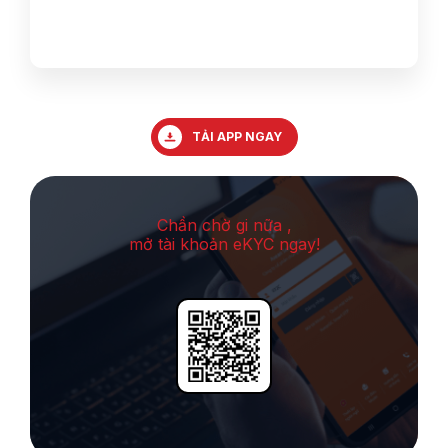
TẢI APP NGAY
Chần chờ gi nữa ,
mở tài khoản eKYC ngay!