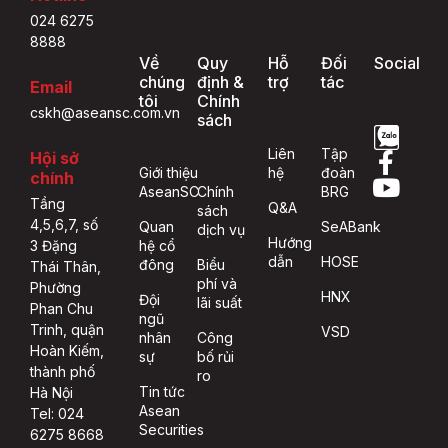
024 6275
8888
Về
Quy
Hỗ
Đối
Social
chúng
định &
trợ
tác
Email
tôi
Chính
cskh@aseansc.com.vn
sách
Liên
Tập
Hội sở
Giới thiệu
hệ
đoàn
chính
AseanSC
Chính
BRG
Tầng
Q&A
sách
4,5,6,7, số
Quan
SeABank
dịch vụ
Hướng
hệ cổ
3 Đặng
dẫn
HOSE
đông
Biểu
Thái Thân,
phí và
Phường
HNX
Đội
lãi suất
Phan Chu
ngũ
Trinh, quận
VSD
nhân
Công
Hoàn Kiếm,
sự
bố rủi
thành phố
ro
Tin tức
Hà Nội
Asean
Tel: 024
Securities
6275 8668