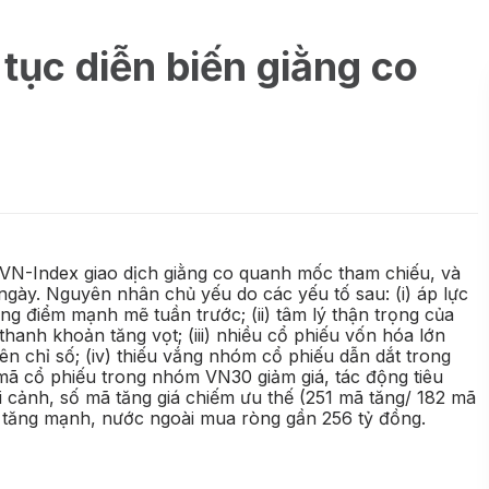
 tục diễn biến giằng co
số VN-Index giao dịch giằng co quanh mốc tham chiếu, và
gày. Nguyên nhân chủ yếu do các yếu tố sau: (i) áp lực
ăng điểm mạnh mẽ tuần trước; (ii) tâm lý thận trọng của
hanh khoản tăng vọt; (iii) nhiều cổ phiếu vốn hóa lớn
lên chỉ số; (iv) thiếu vắng nhóm cổ phiếu dẫn dắt trong
ã cổ phiếu trong nhóm VN30 giảm giá, tác động tiêu
i cảnh, số mã tăng giá chiếm ưu thế (251 mã tăng/ 182 mã
n tăng mạnh, nước ngoài mua ròng gần 256 tỷ đồng.