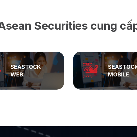
Asean Securities cung cấ
SEASTOCK
ASEAN
MOBILE
PRIVATE