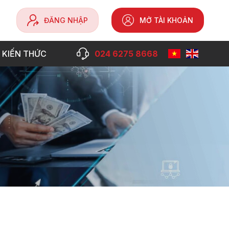
ĐĂNG NHẬP
MỞ TÀI KHOẢN
 KIẾN THỨC
024 6275 8668