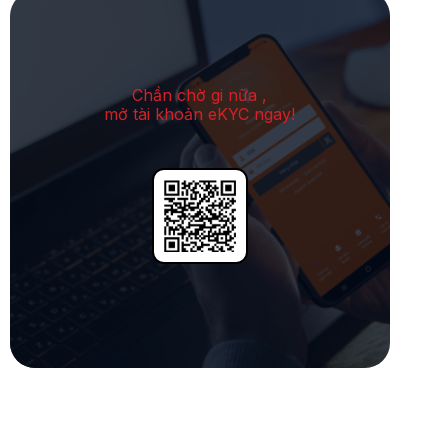
Chần chờ gi nữa ,
mở tài khoản eKYC ngay!