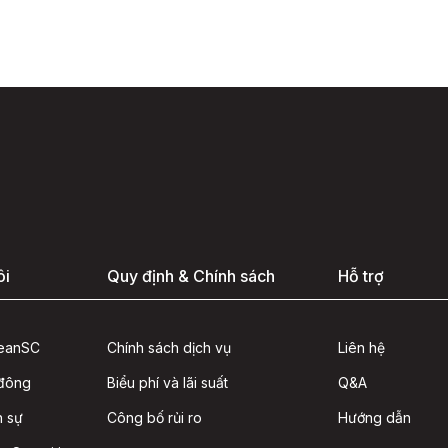
ôi
Quy định & Chính sách
Hỗ trợ
seanSC
Chính sách dịch vụ
Liên hệ
 đông
Biểu phí và lãi suất
Q&A
n sự
Công bố rủi ro
Hướng dẫn