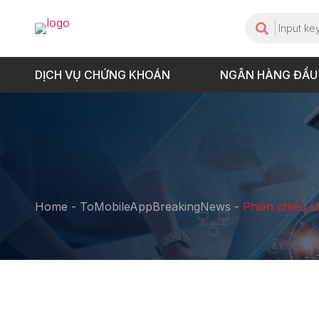
DỊCH VỤ CHỨNG KHOÁN
NGÂN HÀNG ĐẦU
Home
-
ToMobileAppBreakingNews
-
Phiên chiều (2