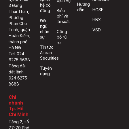
dịch vụ
Hướng
hệ cổ
3 Đặng
dẫn
HOSE
đông
Biểu
Thái Thân,
phí và
Phường
HNX
Đội
lãi suất
Phan Chu
ngũ
Trinh, quận
VSD
nhân
Công
Hoàn Kiếm,
sự
bố rủi
thành phố
ro
Tin tức
Hà Nội
Asean
Tel: 024
Securities
6275 8668
Tổng đài
Tuyển
đặt lệnh:
dụng
024 6275
8888
Chi
nhánh
Tp. Hồ
Chí Minh
Tầng 2, số
77-79 Phó