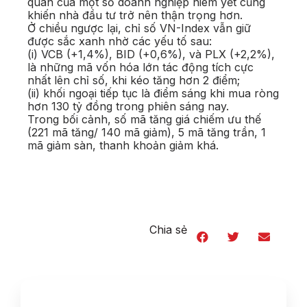
quan của một số doanh nghiệp niêm yết cũng
khiến nhà đầu tư trở nên thận trọng hơn.
Ở chiều ngược lại, chỉ số VN-Index vẫn giữ
được sắc xanh nhờ các yếu tố sau:
(i) VCB (+1,4%), BID (+0,6%), và PLX (+2,2%),
là những mã vốn hóa lớn tác động tích cực
nhất lên chỉ số, khi kéo tăng hơn 2 điểm;
(ii) khối ngoại tiếp tục là điểm sáng khi mua ròng
hơn 130 tỷ đồng trong phiên sáng nay.
Trong bối cảnh, số mã tăng giá chiếm ưu thế
(221 mã tăng/ 140 mã giảm), 5 mã tăng trần, 1
mã giảm sàn, thanh khoản giảm khá.
Chia sẻ