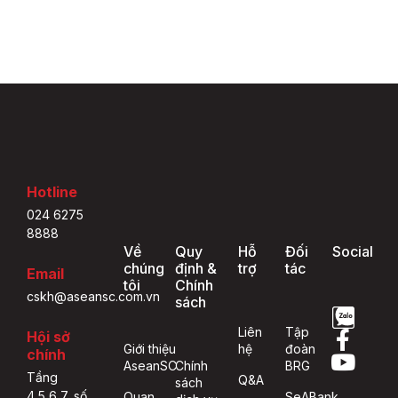
Hotline
024 6275
8888
Về
Quy
Hỗ
Đối
Social
chúng
định &
trợ
tác
Email
tôi
Chính
cskh@aseansc.com.vn
sách
Liên
Tập
Hội sở
Giới thiệu
hệ
đoàn
chính
AseanSC
Chính
BRG
Tầng
Q&A
sách
4,5,6,7, số
Quan
SeABank