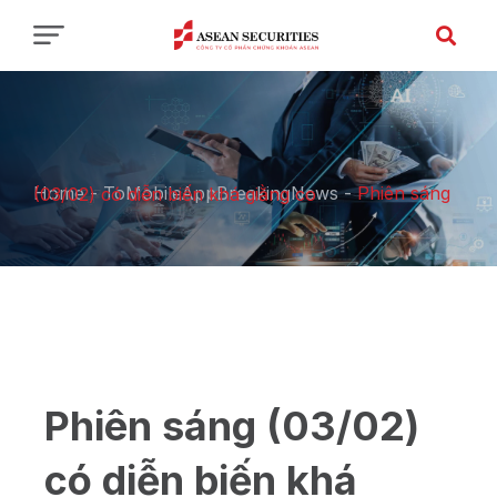
Home
-
ToMobileAppBreakingNews
-
Phiên sáng (03/02) có diễn biến khá giằng co
Phiên sáng (03/02)
có diễn biến khá