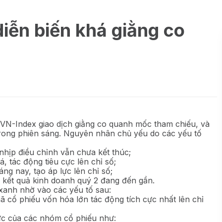
iễn biến khá giằng co
ố VN-Index giao dịch giằng co quanh mốc tham chiếu, và
rong phiên sáng. Nguyên nhân chủ yếu do các yếu tố
 nhịp điều chỉnh vẫn chưa kết thúc;
, tác động tiêu cực lên chỉ số;
áng nay, tạo áp lực lên chỉ số;
a kết quả kinh doanh quý 2 đang đến gần.
 xanh nhờ vào các yếu tố sau:
ã cổ phiếu vốn hóa lớn tác động tích cực nhất lên chỉ
 cực của các nhóm cổ phiếu như: