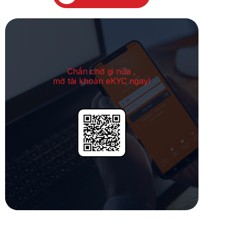
Chần chờ gi nữa ,
mở tài khoản eKYC ngay!