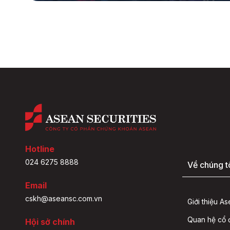
Hotline
024 6275 8888
Về chúng t
Email
cskh@aseansc.com.vn
Giới thiệu A
Quan hệ cổ
Hội sở chính