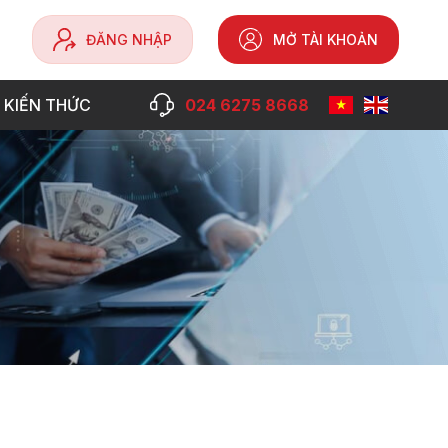
ĐĂNG NHẬP
MỞ TÀI KHOẢN
 KIẾN THỨC
024 6275 8668