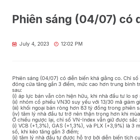
Phiên sáng (04/07) có d
July 4, 2023
12:02 PM
Phiên sáng (04/07) có diễn biến khá giằng co. Chỉ s
đóng cửa tăng gần 3 điểm, mức cao hơn trung bình t
sau:
(i) áp lực bán vẫn còn hiện hữu, khi nhà đầu tư lo sợ
(ii) nhóm cổ phiếu VN30 suy yếu với 13/30 mã giảm giá
(iii) khối ngoại bán ròng hơn 83 tỷ đồng trong phiên s
(iv) tâm lý nhà đầu tư trở nên thận trọng hơn khi mù
Ở chiều ngược lại, chỉ số VN-Index vẫn giữ được sắc
(i) VCB (+1,3%), GAS (+1,3%), và PLX (+3,9%) là 3 m
số, khi kéo tăng gần 3 điểm;
(ii) tâm lý nhà đầu tư được hỗ trợ bởi diễn biến tích