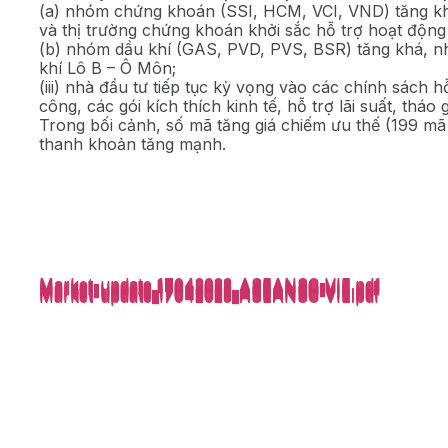
(a) nhóm chứng khoán (SSI, HCM, VCI, VND) tăng kh
và thị trường chứng khoán khởi sắc hỗ trợ hoạt động
(b) nhóm dầu khí (GAS, PVD, PVS, BSR) tăng khá, nhờ
khí Lô B – Ô Môn;
(iii) nhà đầu tư tiếp tục kỳ vọng vào các chính sách h
công, các gói kích thích kinh tế, hỗ trợ lãi suất, thá
Trong bối cảnh, số mã tăng giá chiếm ưu thế (199 mã 
thanh khoản tăng mạnh.
Market-update_17042023_ASEANSC-VIE.pdf
Market-update_17042023_ASEANSC-VIE.pdf
Market-update_17042023_ASEANSC-VIE.pdf
Market-update_17042023_ASEANSC-VIE.pdf
Market-update_17042023_ASEANSC-VIE.pdf
Market-update_17042023_ASEANSC-VIE.pdf
Market-update_17042023_ASEANSC-VIE.pdf
Market-update_17042023_ASEANSC-VIE.pdf
Market-update_17042023_ASEANSC-VIE.pdf
Market-update_17042023_ASEANSC-VIE.pdf
Market-update_17042023_ASEANSC-VIE.pdf
Market-update_17042023_ASEANSC-VIE.pdf
Market-update_17042023_ASEANSC-VIE.pdf
Market-update_17042023_ASEANSC-VIE.pdf