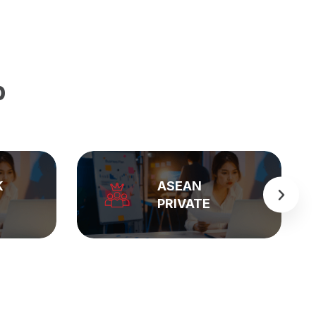
p
BẢNG GIÁ
E