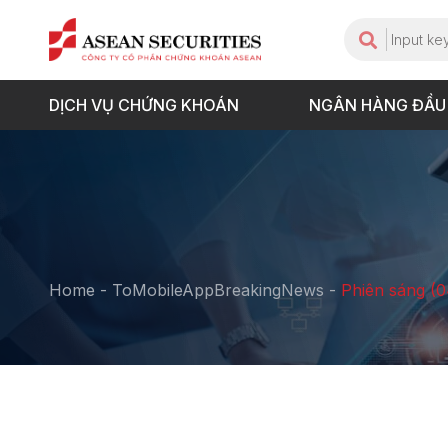
DỊCH VỤ CHỨNG KHOÁN
NGÂN HÀNG ĐẦU
Home
-
ToMobileAppBreakingNews
-
Phiên sáng (0