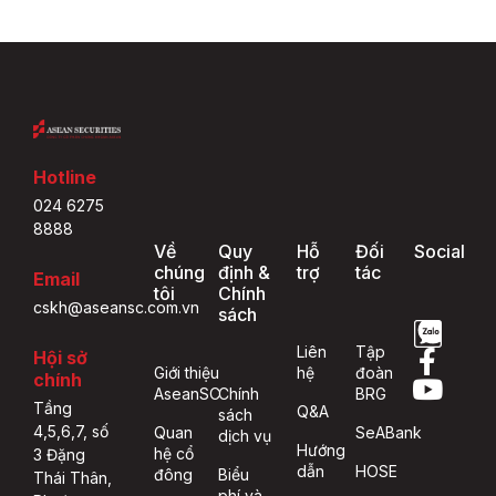
Hotline
024 6275
8888
Về
Quy
Hỗ
Đối
Social
chúng
định &
trợ
tác
Email
tôi
Chính
cskh@aseansc.com.vn
sách
Liên
Tập
Hội sở
Giới thiệu
hệ
đoàn
chính
AseanSC
Chính
BRG
Tầng
Q&A
sách
4,5,6,7, số
Quan
SeABank
dịch vụ
Hướng
hệ cổ
3 Đặng
dẫn
HOSE
đông
Biểu
Thái Thân,
phí và