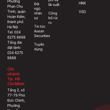
Phường
HNX
Đội
lãi suất
Phan Chu
ngũ
Trinh, quận
VSD
nhân
Công
Hoàn Kiếm,
sự
bố rủi
thành phố
ro
Tin tức
Hà Nội
Asean
Tel: 024
Securities
6275 8668
Tổng đài
Tuyển
đặt lệnh:
dụng
024 6275
8888
Chi
nhánh
Tp. Hồ
Chí Minh
Tầng 2, số
77-79 Phó
Đức Chính,
Phường