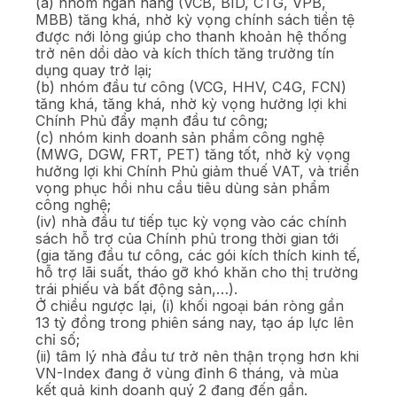
(a) nhóm ngân hàng (VCB, BID, CTG, VPB,
MBB) tăng khá, nhờ kỳ vọng chính sách tiền tệ
được nới lỏng giúp cho thanh khoản hệ thống
trở nên dồi dào và kích thích tăng trưởng tín
dụng quay trở lại;
(b) nhóm đầu tư công (VCG, HHV, C4G, FCN)
tăng khá, tăng khá, nhờ kỳ vọng hưởng lợi khi
Chính Phủ đẩy mạnh đầu tư công;
(c) nhóm kinh doanh sản phẩm công nghệ
(MWG, DGW, FRT, PET) tăng tốt, nhờ kỳ vọng
hưởng lợi khi Chính Phủ giảm thuế VAT, và triển
vọng phục hồi nhu cầu tiêu dùng sản phẩm
công nghệ;
(iv) nhà đầu tư tiếp tục kỳ vọng vào các chính
sách hỗ trợ của Chính phủ trong thời gian tới
(gia tăng đầu tư công, các gói kích thích kinh tế,
hỗ trợ lãi suất, tháo gỡ khó khăn cho thị trường
trái phiếu và bất động sản,…).
Ở chiều ngược lại, (i) khối ngoại bán ròng gần
13 tỷ đồng trong phiên sáng nay, tạo áp lực lên
chỉ số;
(ii) tâm lý nhà đầu tư trở nên thận trọng hơn khi
VN-Index đang ở vùng đỉnh 6 tháng, và mùa
kết quả kinh doanh quý 2 đang đến gần.