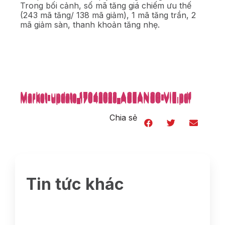
Trong bối cảnh, số mã tăng giá chiếm ưu thế
(243 mã tăng/ 138 mã giảm), 1 mã tăng trần, 2
mã giảm sàn, thanh khoản tăng nhẹ.
Market-update_17042023_ASEANSC-VIE.pdf
Market-update_17042023_ASEANSC-VIE.pdf
Market-update_17042023_ASEANSC-VIE.pdf
Market-update_17042023_ASEANSC-VIE.pdf
Market-update_17042023_ASEANSC-VIE.pdf
Market-update_17042023_ASEANSC-VIE.pdf
Market-update_17042023_ASEANSC-VIE.pdf
Market-update_17042023_ASEANSC-VIE.pdf
Market-update_17042023_ASEANSC-VIE.pdf
Market-update_17042023_ASEANSC-VIE.pdf
Market-update_17042023_ASEANSC-VIE.pdf
Market-update_17042023_ASEANSC-VIE.pdf
Chia sẻ
Tin tức khác