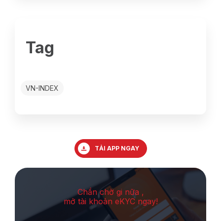
Tag
VN-INDEX
TẢI APP NGAY
Chần chờ gi nữa ,
mở tài khoản eKYC ngay!