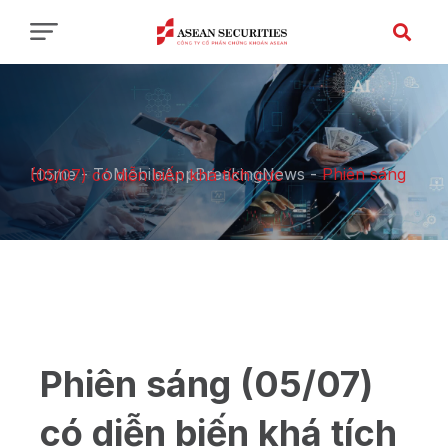
Home
-
ToMobileAppBreakingNews
-
Phiên sáng (05/07) có diễn biến khá tích cực
Phiên sáng (05/07)
có diễn biến khá tích