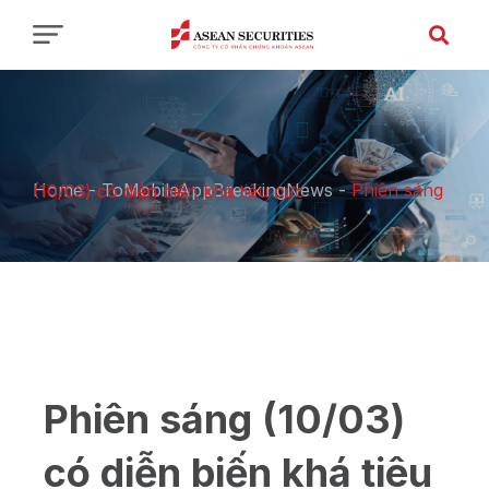
Home
-
ToMobileAppBreakingNews
-
Phiên sáng (10/03) có diễn biến khá tiêu cực
Phiên sáng (10/03)
có diễn biến khá tiêu