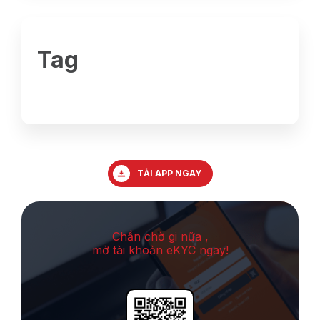
Tag
TẢI APP NGAY
Chần chờ gi nữa ,
mở tài khoản eKYC ngay!