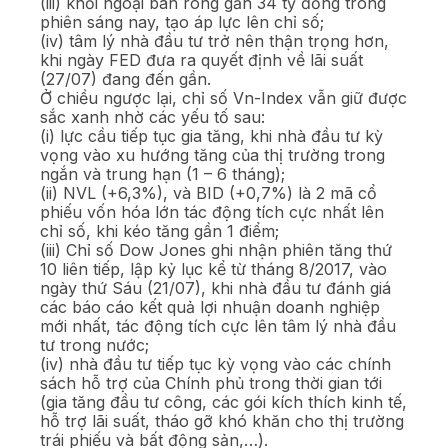
(iii) khối ngoại bán ròng gần 34 tỷ đồng trong
phiên sáng nay, tạo áp lực lên chỉ số;
(iv) tâm lý nhà đầu tư trở nên thận trọng hơn,
khi ngày FED đưa ra quyết định về lãi suất
(27/07) đang đến gần.
Ở chiều ngược lại, chỉ số Vn-Index vẫn giữ được
sắc xanh nhờ các yếu tố sau:
(i) lực cầu tiếp tục gia tăng, khi nhà đầu tư kỳ
vọng vào xu hướng tăng của thị trường trong
ngắn và trung hạn (1 – 6 tháng);
(ii) NVL (+6,3%), và BID (+0,7%) là 2 mã cổ
phiếu vốn hóa lớn tác động tích cực nhất lên
chỉ số, khi kéo tăng gần 1 điểm;
(iii) Chỉ số Dow Jones ghi nhận phiên tăng thứ
10 liên tiếp, lập kỷ lục kể từ tháng 8/2017, vào
ngày thứ Sáu (21/07), khi nhà đầu tư đánh giá
các báo cáo kết quả lợi nhuận doanh nghiệp
mới nhất, tác động tích cực lên tâm lý nhà đầu
tư trong nước;
(iv) nhà đầu tư tiếp tục kỳ vọng vào các chính
sách hỗ trợ của Chính phủ trong thời gian tới
(gia tăng đầu tư công, các gói kích thích kinh tế,
hỗ trợ lãi suất, tháo gỡ khó khăn cho thị trường
trái phiếu và bất động sản,…).