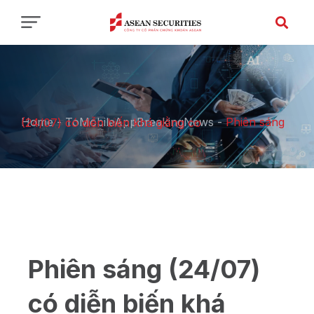
Home
-
ToMobileAppBreakingNews
-
Phiên sáng (24/07) có diễn biến khá giằng co
Phiên sáng (24/07)
có diễn biến khá