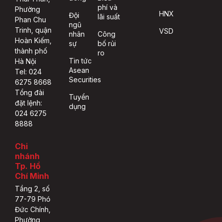
phí và
Phường
HNX
Đội
lãi suất
Phan Chu
ngũ
Trinh, quận
VSD
nhân
Công
Hoàn Kiếm,
sự
bố rủi
thành phố
ro
Tin tức
Hà Nội
Asean
Tel: 024
Securities
6275 8668
Tổng đài
Tuyển
đặt lệnh:
dụng
024 6275
8888
Chi
nhánh
Tp. Hồ
Chí Minh
Tầng 2, số
77-79 Phó
Đức Chính,
Phường