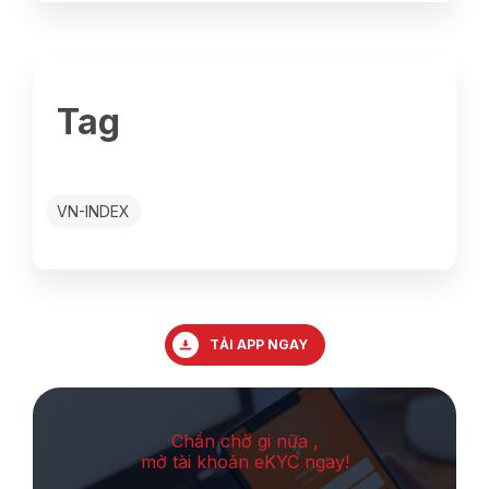
Tag
VN-INDEX
TẢI APP NGAY
Chần chờ gi nữa ,
mở tài khoản eKYC ngay!