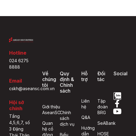
Hotline
024 6275
8888
Về
Quy
Hỗ
Đối
Social
chúng
định &
trợ
tác
Email
tôi
Chính
cskh@aseansc.com.vn
sách
Liên
Tập
Hội sở
Giới thiệu
hệ
đoàn
chính
AseanSC
Chính
BRG
Tầng
Q&A
sách
4,5,6,7, số
Quan
SeABank
dịch vụ
Hướng
hệ cổ
3 Đặng
dẫn
HOSE
đông
Biểu
Thái Thân,