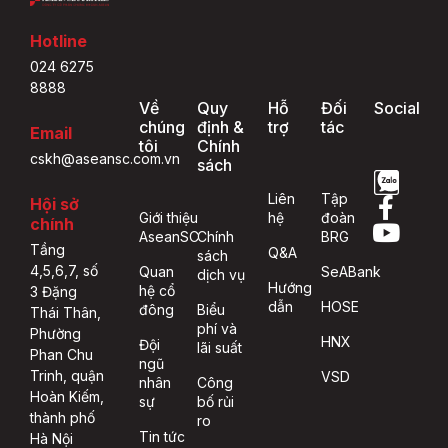
Hotline
024 6275
8888
Về
Quy
Hỗ
Đối
Social
chúng
định &
trợ
tác
Email
tôi
Chính
cskh@aseansc.com.vn
sách
Liên
Tập
Hội sở
Giới thiệu
hệ
đoàn
chính
AseanSC
Chính
BRG
Tầng
Q&A
sách
4,5,6,7, số
Quan
SeABank
dịch vụ
Hướng
hệ cổ
3 Đặng
dẫn
HOSE
đông
Biểu
Thái Thân,
phí và
Phường
HNX
Đội
lãi suất
Phan Chu
ngũ
Trinh, quận
VSD
nhân
Công
Hoàn Kiếm,
sự
bố rủi
thành phố
ro
Tin tức
Hà Nội