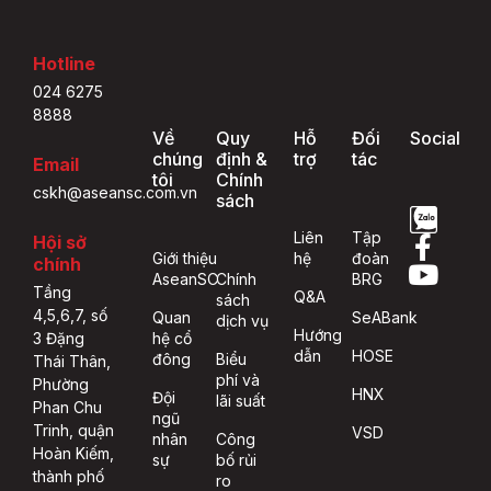
Hotline
024 6275
8888
Về
Quy
Hỗ
Đối
Social
chúng
định &
trợ
tác
Email
tôi
Chính
cskh@aseansc.com.vn
sách
Liên
Tập
Hội sở
Giới thiệu
hệ
đoàn
chính
AseanSC
Chính
BRG
Tầng
Q&A
sách
4,5,6,7, số
Quan
SeABank
dịch vụ
Hướng
hệ cổ
3 Đặng
dẫn
HOSE
đông
Biểu
Thái Thân,
phí và
Phường
HNX
Đội
lãi suất
Phan Chu
ngũ
Trinh, quận
VSD
nhân
Công
Hoàn Kiếm,
sự
bố rủi
thành phố
ro