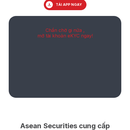
TẢI APP NGAY
Chần chờ gi nữa ,
mở tài khoản eKYC ngay!
Asean Securities cung cấp