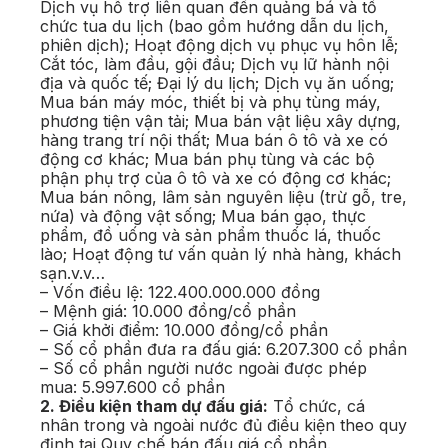
Dịch vụ hỗ trợ liên quan đến quảng bá và tổ
chức tua du lịch (bao gồm hướng dẫn du lịch,
phiên dịch); Hoạt động dịch vụ phục vụ hôn lễ;
Cắt tóc, làm đầu, gội đầu; Dịch vụ lữ hành nội
địa và quốc tế; Đại lý du lịch; Dịch vụ ăn uống;
Mua bán máy móc, thiết bị và phụ tùng máy,
phương tiện vận tải; Mua bán vật liệu xây dựng,
hàng trang trí nội thất; Mua bán ô tô và xe có
động cơ khác; Mua bán phụ tùng và các bộ
phận phụ trợ của ô tô và xe có động cơ khác;
Mua bán nông, lâm sản nguyên liệu (trừ gỗ, tre,
nứa) và động vật sống; Mua bán gạo, thực
phẩm, đồ uống và sản phẩm thuốc lá, thuốc
lào; Hoạt động tư vấn quản lý nhà hàng, khách
sạn.v.v…
– Vốn điều lệ: 122.400.000.000 đồng
– Mệnh giá: 10.000 đồng/cổ phần
– Giá khởi điểm: 10.000 đồng/cổ phần
– Số cổ phần đưa ra đấu giá: 6.207.300 cổ phần
– Số cổ phần người nước ngoài được phép
mua: 5.997.600 cổ phần
2. Điều kiện tham dự đấu giá:
Tổ chức, cá
nhân trong và ngoài nước đủ điều kiện theo quy
định tại Quy chế bán đấu giá cổ phần.