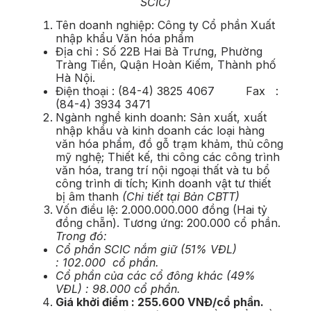
SCIC)
Tên doanh nghiệp: Công ty Cổ phần Xuất
nhập khẩu Văn hóa phẩm
Địa chỉ : Số 22B Hai Bà Trưng, Phường
Tràng Tiền, Quận Hoàn Kiếm, Thành phố
Hà Nội.
Điện thoại : (84-4) 3825 4067 Fax :
(84-4) 3934 3471
Ngành nghề kinh doanh: Sản xuất, xuất
nhập khẩu và kinh doanh các loại hàng
văn hóa phẩm, đồ gỗ trạm khảm, thủ công
mỹ nghệ; Thiết kế, thi công các công trình
văn hóa, trang trí nội ngoại thất và tu bổ
công trình di tích; Kinh doanh vật tư thiết
bị âm thanh
(Chi tiết tại Bản CBTT)
Vốn điều lệ: 2.000.000.000 đồng (Hai tỷ
đồng chẵn). Tương ứng: 200.000 cổ phần.
Trong đó:
Cổ phần SCIC nắm giữ (51% VĐL)
: 102.000 cổ phần.
Cổ phần của các cổ đông khác (49%
VĐL) : 98.000 cổ phần.
Giá khởi điểm : 255.600 VNĐ/cổ phần.