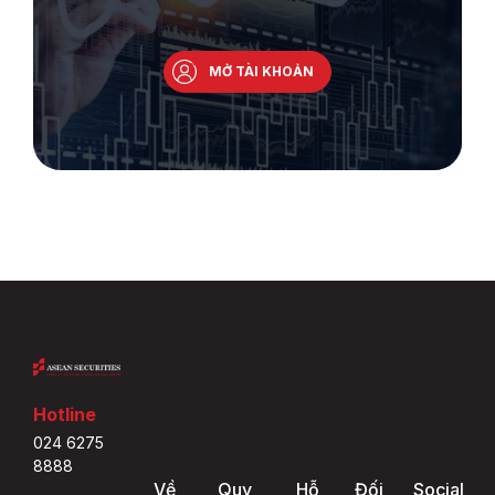
MỞ TÀI KHOẢN
Hotline
024 6275
8888
Về
Quy
Hỗ
Đối
Social