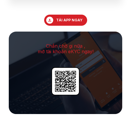
TẢI APP NGAY
Chần chờ gi nữa ,
mở tài khoản eKYC ngay!