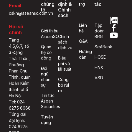
chúng
định &
trợ
tác
Email
tôi
Chính
cskh@aseansc.com.vn
sách
Liên
Tập
Hội sở
Giới thiệu
hệ
đoàn
chính
AseanSC
Chính
BRG
Tầng
Q&A
sách
4,5,6,7, số
Quan
SeABank
dịch vụ
Hướng
hệ cổ
3 Đặng
dẫn
HOSE
đông
Biểu
Thái Thân,
phí và
Phường
HNX
Đội
lãi suất
Phan Chu
ngũ
Trinh, quận
VSD
nhân
Công
Hoàn Kiếm,
sự
bố rủi
thành phố
ro
Tin tức
Hà Nội
Asean
Tel: 024
Securities
6275 8668
Tổng đài
Tuyển
đặt lệnh:
dụng
024 6275