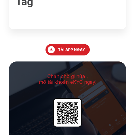
Tag
TẢI APP NGAY
Chần chờ gi nữa ,
mở tài khoản eKYC ngay!