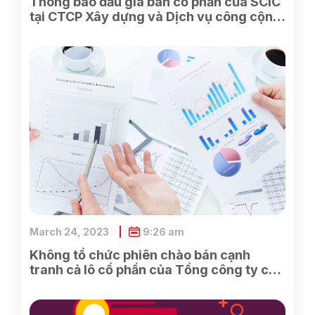
Thông báo đấu giá bán cổ phần của SCIC
tại CTCP Xây dựng và Dịch vụ công cộng
Bình Dương
March 24, 2023
9:26 am
Không tổ chức phiên chào bán cạnh
tranh cả lô cổ phần của Tổng công ty cổ
phần Điện tử và Tin học Việt Nam do
SCIC sở hữu