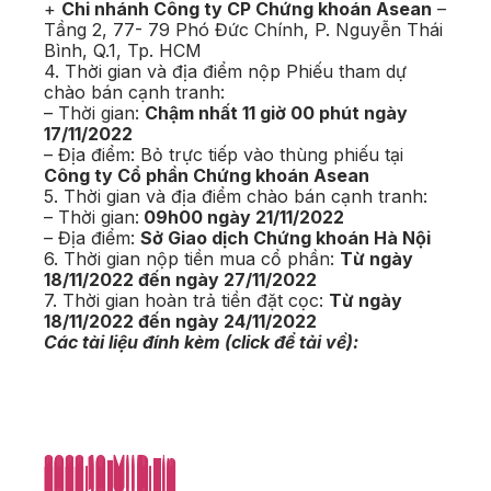
+
Chi nhánh Công ty CP Chứng khoán Asean
–
Tầng 2, 77- 79 Phó Đức Chính, P. Nguyễn Thái
Bình, Q.1, Tp. HCM
4. Thời gian và địa điểm nộp Phiếu tham dự
chào bán cạnh tranh:
– Thời gian:
Chậm nhất 11 giờ 00 phút ngày
17/11/2022
– Địa điểm: Bỏ trực tiếp vào thùng phiếu tại
Công ty Cổ phần Chứng khoán Asean
5. Thời gian và địa điểm chào bán cạnh tranh:
– Thời gian:
09h00 ngày 21/11/2022
– Địa điểm:
Sở Giao dịch Chứng khoán Hà Nội
6. Thời gian nộp tiền mua cổ phần:
Từ ngày
18/11/2022 đến ngày 27/11/2022
7. Thời gian hoàn trả tiền đặt cọc:
Từ ngày
18/11/2022 đến ngày 24/11/2022
Các tài liệu đính kèm (click để tải về):
2022.10-VIID.zip
2022.10-VIID.zip
2022.10-VIID.zip
2022.10-VIID.zip
2022.10-VIID.zip
2022.10-VIID.zip
2022.10-VIID.zip
2022.10-VIID.zip
2022.10-VIID.zip
2022.10-VIID.zip
2022.10-VIID.zip
2022.10-VIID.zip
2022.10-VIID.zip
2022.10-VIID.zip
2022.10-VIID.zip
2022.10-VIID.zip
2022.10-VIID.zip
2022.10-VIID.zip
2022.10-VIID.zip
2022.10-VIID.zip
2022.10-VIID.zip
2022.10-VIID.zip
2022.10-VIID.zip
2022.10-VIID.zip
2022.10-VIID.zip
2022.10-VIID.zip
2022.10-VIID.zip