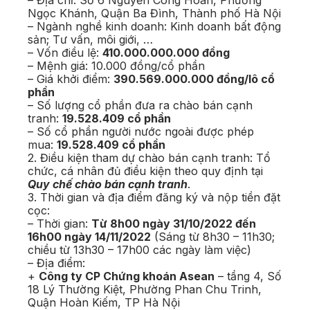
– Địa chỉ: Số 6 Nguyễn Công Hoan, Phường
Ngọc Khánh, Quận Ba Đình, Thành phố Hà Nội
– Ngành nghề kinh doanh: Kinh doanh bất động
sản; Tư vấn, môi giới, …
– Vốn điều lệ:
410.000.000.000 đồng
– Mệnh giá: 10.000 đồng/cổ phần
– Giá khởi điểm:
390.569.000.000 đồng/lô cổ
phần
– Số lượng cổ phần đưa ra chào bán cạnh
tranh:
19.528.409 cổ phần
– Số cổ phần người nước ngoài được phép
mua:
19.528.409 cổ phần
2. Điều kiện tham dự chào bán cạnh tranh: Tổ
chức, cá nhân đủ điều kiện theo quy định tại
Quy chế chào bán cạnh tranh
.
3. Thời gian và địa điểm đăng ký và nộp tiền đặt
cọc:
– Thời gian:
Từ 8h00 ngày 31/10/2022 đến
16h00 ngày 14/11/2022
(Sáng từ 8h30 – 11h30;
chiều từ 13h30 – 17h00 các ngày làm việc)
– Địa điểm:
+
Công ty CP Chứng khoán Asean
– tầng 4, Số
18 Lý Thường Kiệt, Phường Phan Chu Trinh,
Quận Hoàn Kiếm, TP Hà Nội