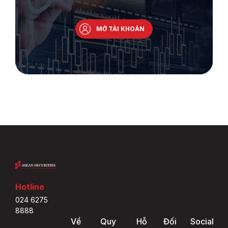
MỞ TÀI KHOẢN
Hotline
024 6275
8888
Về
Quy
Hỗ
Đối
Social