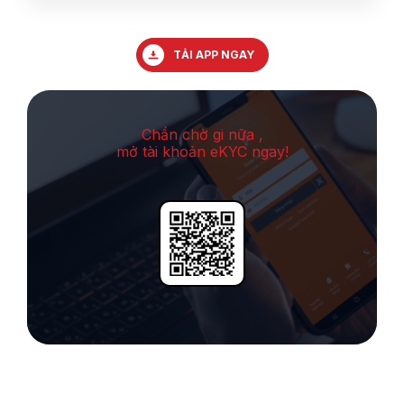
TẢI APP NGAY
Chần chờ gi nữa ,
mở tài khoản eKYC ngay!