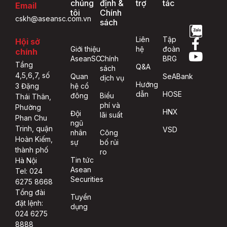
chúng
định &
trợ
tác
Email
tôi
Chính
cskh@aseansc.com.vn
sách
Liên
Tập
Hội sở
Giới thiệu
hệ
đoàn
chính
AseanSC
Chính
BRG
Tầng
Q&A
sách
4,5,6,7, số
Quan
SeABank
dịch vụ
Hướng
hệ cổ
3 Đặng
dẫn
HOSE
đông
Biểu
Thái Thân,
phí và
Phường
HNX
Đội
lãi suất
Phan Chu
ngũ
Trinh, quận
VSD
nhân
Công
Hoàn Kiếm,
sự
bố rủi
thành phố
ro
Tin tức
Hà Nội
Asean
Tel: 024
Securities
6275 8668
Tổng đài
Tuyển
đặt lệnh:
dụng
024 6275
8888