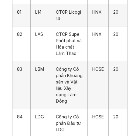
81
L14
CTCP Licogi
HNX
20
14
82
LAS
CTCP Supe
HNX
20
Phốt phát và
Hóa chất
Lâm Thao
83
LBM
Công ty Cổ
HOSE
20
phần Khoáng
sản và Vật
liệu Xây
dựng Lâm
Đồng
84
LDG
Công ty Cổ
HOSE
20
phần Đầu tư
LDG