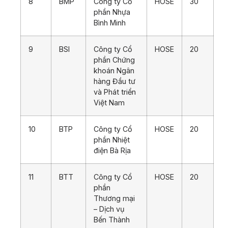
8
BMP
Công ty Cổ
HOSE
30
phần Nhựa
Bình Minh
9
BSI
Công ty Cổ
HOSE
20
phần Chứng
khoán Ngân
hàng Đầu tư
và Phát triển
Việt Nam
10
BTP
Công ty Cổ
HOSE
20
phần Nhiệt
điện Bà Rịa
11
BTT
Công ty Cổ
HOSE
20
phần
Thương mại
– Dịch vụ
Bến Thành