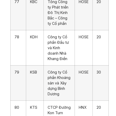
77
KBC
Tổng Công
HOSE
20
ty Phát triển
Đô Thị Kinh
Bắc – Công
ty Cổ phần
78
KDH
Công ty Cổ
HOSE
20
phần Đầu tư
và Kinh
doanh Nhà
Khang Điền
79
KSB
Công ty Cổ
HOSE
30
phần Khoáng
sản và Xây
dựng Bình
Dương
80
KTS
CTCP Đường
HNX
20
Kon Tum