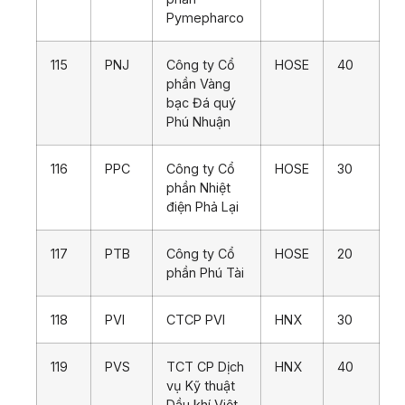
Pymepharco
115
PNJ
Công ty Cổ
HOSE
40
phần Vàng
bạc Đá quý
Phú Nhuận
116
PPC
Công ty Cổ
HOSE
30
phần Nhiệt
điện Phả Lại
117
PTB
Công ty Cổ
HOSE
20
phần Phú Tài
118
PVI
CTCP PVI
HNX
30
119
PVS
TCT CP Dịch
HNX
40
vụ Kỹ thuật
Dầu khí Việt