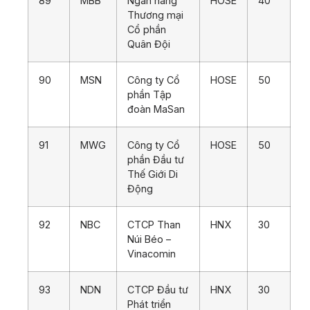
89
MBB
Ngân hàng
HOSE
40
Thương mại
Cổ phần
Quân Đội
90
MSN
Công ty Cổ
HOSE
50
phần Tập
đoàn MaSan
91
MWG
Công ty Cổ
HOSE
50
phần Đầu tư
Thế Giới Di
Động
92
NBC
CTCP Than
HNX
30
Núi Béo –
Vinacomin
93
NDN
CTCP Đầu tư
HNX
30
Phát triển