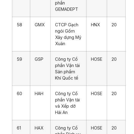
phần
GEMADEPT
58
GMX
CTCP Gạch
HNX
20
ngói Gốm
Xây dựng Mỹ
Xuân
59
GSP
Công ty Cổ
HOSE
20
phần Vận tải
Sản phẩm
Khí Quốc tế
60
HAH
Công ty Cổ
HOSE
20
phần Vận tải
và Xếp dỡ
Hải An
61
HAX
Công ty Cổ
HOSE
20