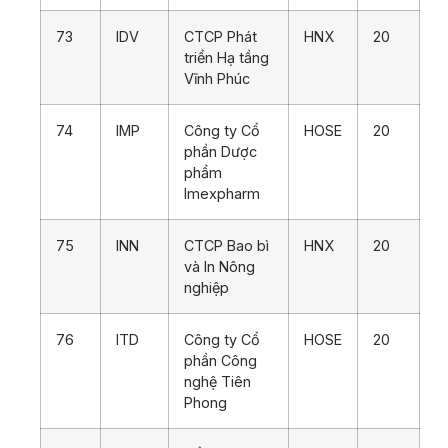
73
IDV
CTCP Phát
HNX
20
triển Hạ tầng
Vĩnh Phúc
74
IMP
Công ty Cổ
HOSE
20
phần Dược
phẩm
Imexpharm
75
INN
CTCP Bao bì
HNX
20
và In Nông
nghiệp
76
ITD
Công ty Cổ
HOSE
20
phần Công
nghệ Tiên
Phong