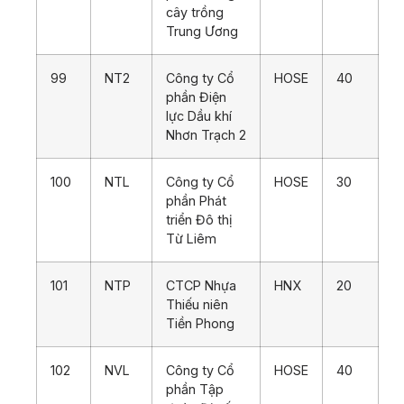
cây trồng
Trung Ương
99
NT2
Công ty Cổ
HOSE
40
phần Điện
lực Dầu khí
Nhơn Trạch 2
100
NTL
Công ty Cổ
HOSE
30
phần Phát
triển Đô thị
Từ Liêm
101
NTP
CTCP Nhựa
HNX
20
Thiếu niên
Tiền Phong
102
NVL
Công ty Cổ
HOSE
40
phần Tập