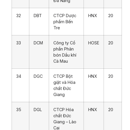
Đà Nẵng
32
DBT
CTCP Dược
HNX
20
phẩm Bến
Tre
33
DCM
Công ty Cổ
HOSE
20
phần Phân
bón Dầu khí
Cà Mau
34
DGC
CTCP Bột
HNX
20
giặt và Hóa
chất Đức
Giang
35
DGL
CTCP Hóa
HNX
20
chất Đức
Giang – Lào
Cai