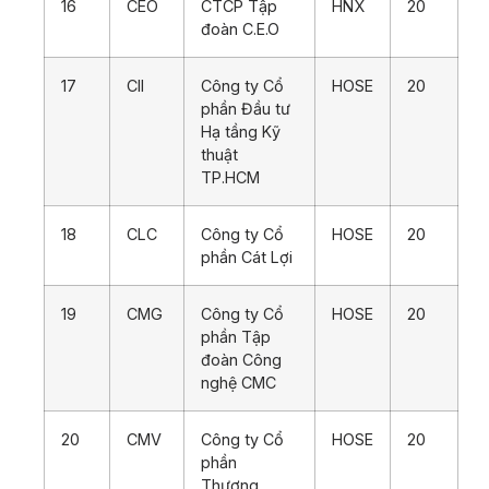
16
CEO
CTCP Tập
HNX
20
đoàn C.E.O
17
CII
Công ty Cổ
HOSE
20
phần Đầu tư
Hạ tầng Kỹ
thuật
TP.HCM
18
CLC
Công ty Cổ
HOSE
20
phần Cát Lợi
19
CMG
Công ty Cổ
HOSE
20
phần Tập
đoàn Công
nghệ CMC
20
CMV
Công ty Cổ
HOSE
20
phần
Thương