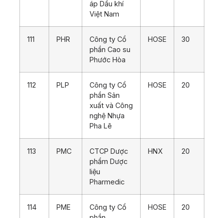
áp Dầu khí
Việt Nam
111
PHR
Công ty Cổ
HOSE
30
phần Cao su
Phước Hòa
112
PLP
Công ty Cổ
HOSE
20
phần Sản
xuất và Công
nghệ Nhựa
Pha Lê
113
PMC
CTCP Dược
HNX
20
phẩm Dược
liệu
Pharmedic
114
PME
Công ty Cổ
HOSE
20
phần