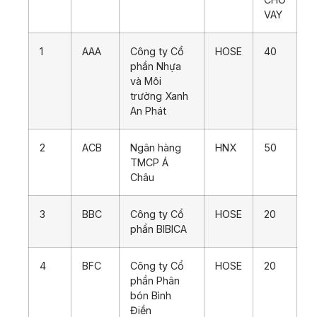
VAY
1
AAA
Công ty Cổ
HOSE
40
phần Nhựa
và Môi
trường Xanh
An Phát
2
ACB
Ngân hàng
HNX
50
TMCP Á
Châu
3
BBC
Công ty Cổ
HOSE
20
phần BIBICA
4
BFC
Công ty Cổ
HOSE
20
phần Phân
bón Bình
Điền