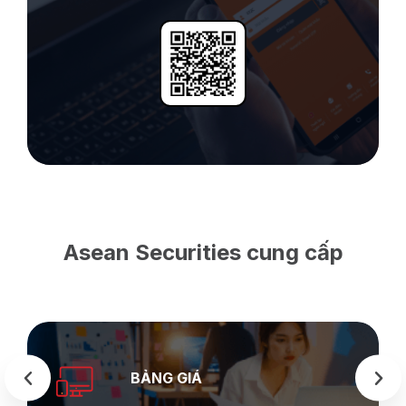
Asean Securities cung cấp
SEASTOC
G GIÁ
WEB