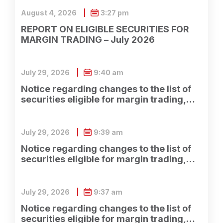
August 4, 2026
3:27 pm
REPORT ON ELIGIBLE SECURITIES FOR
MARGIN TRADING – July 2026
July 29, 2026
9:40 am
Notice regarding changes to the list of
securities eligible for margin trading,
effective January 13, 2026.
July 29, 2026
9:39 am
Notice regarding changes to the list of
securities eligible for margin trading,
effective January 28, 2026.
July 29, 2026
9:37 am
Notice regarding changes to the list of
securities eligible for margin trading,